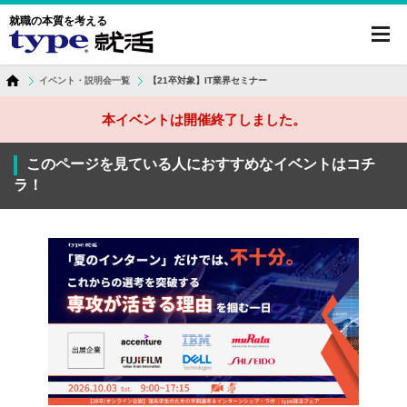
就職の本質を考える
toggl
navig
イベント・説明会一覧
【21卒対象】IT業界セミナー
本イベントは開催終了しました。
このページを見ている人におすすめなイベントはコチ
ラ！