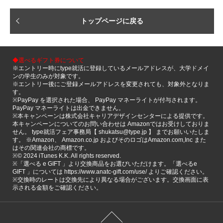
トップページに戻る
◆選べるギフト券について
※エントリー時にtype就活に登録しているメールアドレスが、大学ドメイ
ンの学生のみが対象です。
※エントリー後にご登録メールアドレスを変更されても、対象外となりま
す。
※PayPay を選択された場合、 PayPay マネーライトが付与されます。
PayPay マネーライトは出金できません。
※本キャンペーンは株式会社キャリアデザインセンターによる提供です。
本キャンペーンについてのお問い合わせは Amazonではお受けしておりま
せん。 type就活フェア事務局【 shukatsu@type.jp 】 までお願いいたしま
す。 ※Amazon、 Amazon.co.jp およびそのロゴはAmazon.com,Inc また
はその関連会社の商標です。
※©️ 2024 iTunes K.K. All rights reserved.
※「選べる e GIFT 」より交換商品をお選びいただけます。「選べるe
GIFT 」については https://www.anatc-gift.com/use/ よりご確認ください。
※交換時のレートは交換先により異なる場合がございます。交換画面に表
示される金額をご確認ください。