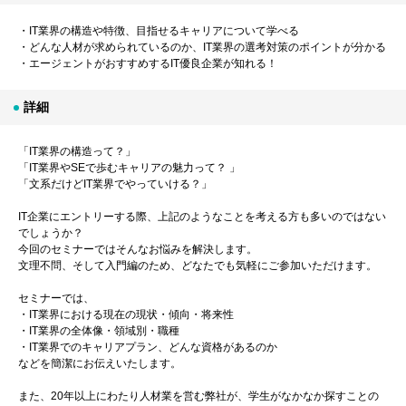
・IT業界の構造や特徴、目指せるキャリアについて学べる
・どんな人材が求められているのか、IT業界の選考対策のポイントが分かる
・エージェントがおすすめするIT優良企業が知れる！
詳細
「IT業界の構造って？」
「IT業界やSEで歩むキャリアの魅力って？ 」
「文系だけどIT業界でやっていける？」
IT企業にエントリーする際、上記のようなことを考える方も多いのではない
でしょうか？
今回のセミナーではそんなお悩みを解決します。
文理不問、そして入門編のため、どなたでも気軽にご参加いただけます。
セミナーでは、
・IT業界における現在の現状・傾向・将来性
・IT業界の全体像・領域別・職種
・IT業界でのキャリアプラン、どんな資格があるのか
などを簡潔にお伝えいたします。
また、20年以上にわたり人材業を営む弊社が、学生がなかなか探すことの