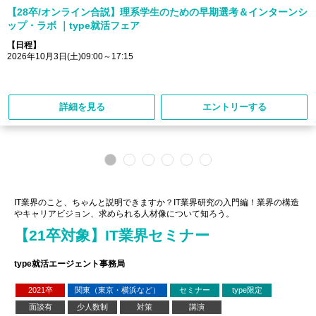
【28卒/オンライン合説】理系学生のための早期選考＆インターンシ
ップ・ラボ ｜type就活フェア
【日程】
2026年10月3日(土)09:00～17:15
詳細を見る
エントリーする
IT業界のこと、ちゃんと説明できますか？IT業界研究の入門編！業界の構造
やキャリアビジョン、求められる人材像について知ろう。
【21卒対象】IT業界セミナー
type就活エージェント事務局
2021卒
関東（東京・横浜など）
セミナー
type限定
面談有
少人数制
対策
講演