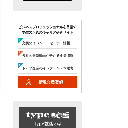
ビジネスプロフェッショナルを目指す
学生のためのキャリア研究サイト
【28卒/オンライン合説】エン
【28卒/オンライン】人
ジニア志望者のための早期選
の本音が聞ける＜理系学
充実のイベント・セミナー情報
考＆インターンシップ・ラボ
ためのOB・OG座談会＞ty
｜type就活フェア
就活フェア
各社の最新動向が分かる企業情報
【日程】
【日程】
2026年10月24日(土)09:00～17:15
2026年9月19日(土)10:00～12:45
トップ企業のインターン・本選考
2026年9月19日(土)15:00～17:45
新規会員登録
詳細を見る
エントリーする
詳細を見る
エントリー