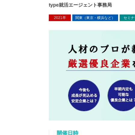
type就活エージェント事務局
2021卒
関東（東京・横浜など）
セミナ
開催日時