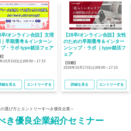
8卒/オンライン合説】文理
【28卒/オンライン合説】女性
問｜早期選考＆インターン
のための早期選考＆インター
プ・ラボ type就活フェア
ンシップ・ラボ ｜type就活フ
ェア
程】
年10月10日(土)09:00～17:15
【日程】
2026年10月17日(土)09:00～17:15
詳細を見る
エントリーする
詳細を見る
エントリーする
業の選び方とエントリーすべき優良企業～
べき優良企業紹介セミナー