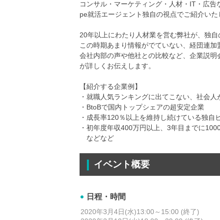
コンサル・マーケティング・人材・IT・広告
pe就活エージェント独自の視点でご紹介いた
20年以上にわたり人材業を営む弊社が、独
この時期あまり情報がでていない、経団連加
会社内部の声や他社との比較など、企業説明
が詳しくお伝えします。
【紹介する企業例】
・就職人気ランキングに出てこない、社会人
・BtoBで国内トップシェアの超安定企業
・成長率120％以上を維持し続けている独自
・初年度年収400万円以上、3年目までに10
などなど
イベント概要
日程・時間
2020年3月4日(水)13:00～15:00 (終了)