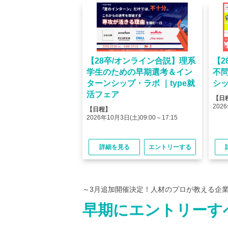
オンライン】人気企業
【28卒/オンライン合説】理系
【2
ける＜OB・OG座
学生のための早期選考＆イン
不
＞type就活フェア
ターンシップ・ラボ ｜type就
シッ
活フェア
【日
(金)10:00～12:45
2026
【日程】
(金)15:00～17:45
2026年10月3日(土)09:00～17:15
る
エントリーする
詳細を見る
エントリーする
～3月追加開催決定！人材のプロが教える企
早期にエントリーす