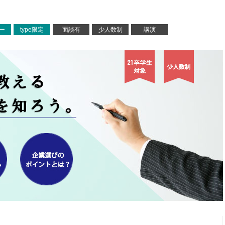
ー
type限定
面談有
少人数制
講演