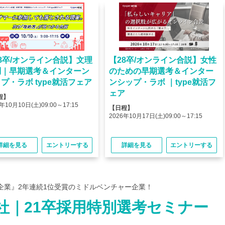
8卒/オンライン合説】文理
【28卒/オンライン合説】女性
問｜早期選考＆インターン
のための早期選考＆インター
プ・ラボ type就活フェア
ンシップ・ラボ ｜type就活フ
ェア
程】
年10月10日(土)09:00～17:15
【日程】
2026年10月17日(土)09:00～17:15
詳細を見る
エントリーする
詳細を見る
エントリーする
企業』2年連続1位受賞のミドルベンチャー企業！
社｜21卒採用特別選考セミナー