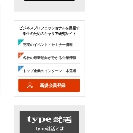
ビジネスプロフェッショナルを目指す
学生のためのキャリア研究サイト
【28卒/オンライン合説】エン
【28卒/オンライン】人
ジニア志望者のための早期選
の本音が聞ける＜理系学
充実のイベント・セミナー情報
考＆インターンシップ・ラボ
ためのOB・OG座談会＞ty
｜type就活フェア
就活フェア
各社の最新動向が分かる企業情報
【日程】
【日程】
2026年10月24日(土)09:00～17:15
2026年9月19日(土)10:00～12:45
トップ企業のインターン・本選考
2026年9月19日(土)15:00～17:45
新規会員登録
詳細を見る
エントリーする
詳細を見る
エントリー