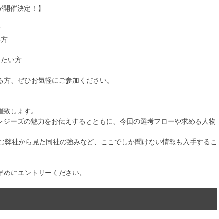
が開催決定！】
方
い方
したい方
る方、ぜひお気軽にご参加ください。
催致します。
バレジーズの魅力をお伝えするとともに、今回の選考フローや求める人物
営む弊社から見た同社の強みなど、ここでしか聞けない情報も入手するこ
早めにエントリーください。