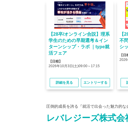
オンライン】人気企業
【28卒/オンライン合説】理系
【2
ける＜OB・OG座
学生のための早期選考＆イン
不
＞type就活フェア
ターンシップ・ラボ ｜type就
シッ
活フェア
【日
(金)10:00～12:45
2026
【日程】
(金)15:00～17:45
2026年10月3日(土)09:00～17:15
る
エントリーする
詳細を見る
エントリーする
圧倒的成長を誇る『就活で出会った魅力的な
レバレジーズ株式会