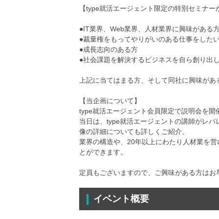
【type就活エージェント限定の特別セミナー
●IT業界、Web業界、人材業界に興味がある
●裁量権をもってやりがいのある仕事をした
●成長志向のある方
●社会課題を解決するビジネスを自ら創り出
上記に当てはまる方、そして同社に興味があ
【当企画について】
type就活エージェント会員限定で説明会を開
当日は、type就活エージェントの講師がレ
像の詳細についても詳しくご紹介。
業界の構造や、20年以上にわたり人材業を
とができます。
定員もございますので、ご興味がある方はお
イベント概要