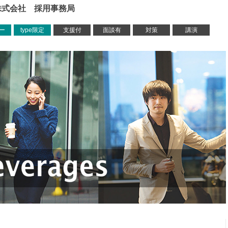
株式会社 採用事務局
ー
type限定
支援付
面談有
対策
講演