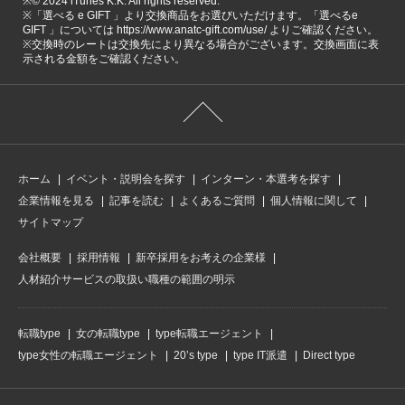
※©️ 2024 iTunes K.K. All rights reserved.
※「選べる e GIFT 」より交換商品をお選びいただけます。「選べるe
GIFT 」については https://www.anatc-gift.com/use/ よりご確認ください。
※交換時のレートは交換先により異なる場合がございます。交換画面に表
示される金額をご確認ください。
ホーム
イベント・説明会を探す
インターン・本選考を探す
企業情報を見る
記事を読む
よくあるご質問
個人情報に関して
サイトマップ
会社概要
採用情報
新卒採用をお考えの企業様
人材紹介サービスの取扱い職種の範囲の明示
転職type
女の転職type
type転職エージェント
type女性の転職エージェント
20’s type
type IT派遣
Direct type