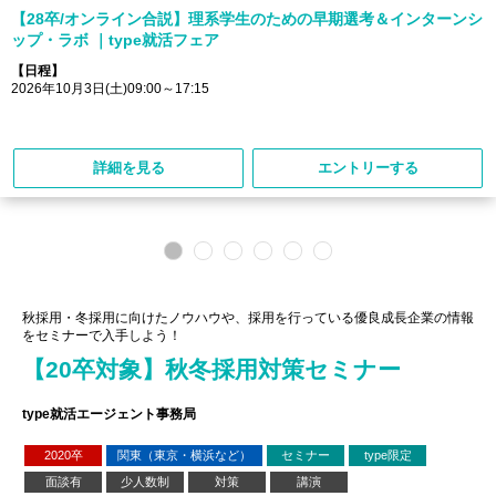
【28卒/オンライン合説】理系学生のための早期選考＆インターンシ
ップ・ラボ ｜type就活フェア
【日程】
2026年10月3日(土)09:00～17:15
詳細を見る
エントリーする
秋採用・冬採用に向けたノウハウや、採用を行っている優良成長企業の情報
をセミナーで入手しよう！
【20卒対象】秋冬採用対策セミナー
type就活エージェント事務局
2020卒
関東（東京・横浜など）
セミナー
type限定
面談有
少人数制
対策
講演