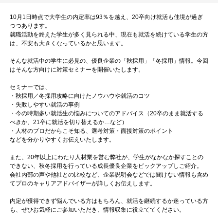
10月1日時点で大学生の内定率は93％を越え、20卒向け就活も佳境が過ぎ
つつあります。
就職活動を終えた学生が多く見られる中、現在も就活を続けている学生の方
は、不安も大きくなっているかと思います。
そんな就活中の学生に必見の、優良企業の「秋採用」「冬採用」情報。今回
はそんな方向けに対策セミナーを開催いたします。
セミナーでは、
・秋採用／冬採用攻略に向けたノウハウや就活のコツ
・失敗しやすい就活の事例
・今の時期多い就活生の悩みについてのアドバイス（20卒のまま就活する
べきか、21卒に就活を切り替えるか…など）
・人材のプロだからこそ知る、選考対策・面接対策のポイント
などを分かりやすくお伝えいたします。
また、20年以上にわたり人材業を営む弊社が、学生がなかなか探すことの
できない、秋冬採用を行っている成長優良企業をピックアップしご紹介。
会社内部の声や他社との比較など、企業説明会などでは聞けない情報も含め
てプロのキャリアアドバイザーが詳しくお伝えします。
内定が獲得できず悩んでいる方はもちろん、就活を継続するか迷っている方
も、ぜひお気軽にご参加いただき、情報収集に役立ててください。