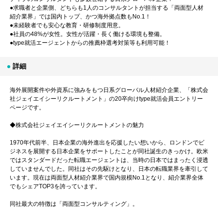
●求職者と企業側、どちらも1人のコンサルタントが担当する「両面型人材
紹介業界」では国内トップ、かつ海外拠点数もNo.1！
●未経験者でも安心な教育・研修制度用意。
●社員の48%が女性。女性が活躍・長く働ける環境も整備。
●type就活エージェントからの推薦枠選考対策等も利用可能！
詳細
海外展開案件や外資系に強みをもつ日系グローバル人材紹介企業、「株式会
社ジェイエイシーリクルートメント」の20卒向けtype就活会員エントリー
ページです。
◆株式会社ジェイエイシーリクルートメントの魅力
1970年代前半、日本企業の海外進出を応援したい想いから、ロンドンでビ
ジネスを展開する日本企業をサポートしたことが同社誕生のきっかけ。欧米
ではスタンダードだった転職エージェントは、当時の日本ではまったく浸透
していませんでした。同社はその先駆けとなり、日本の転職業界を牽引して
います。現在は両面型人材紹介業界で国内規模No.1となり、紹介業界全体
でもシェアTOP3を誇っています。
同社最大の特徴は「両面型コンサルティング」。