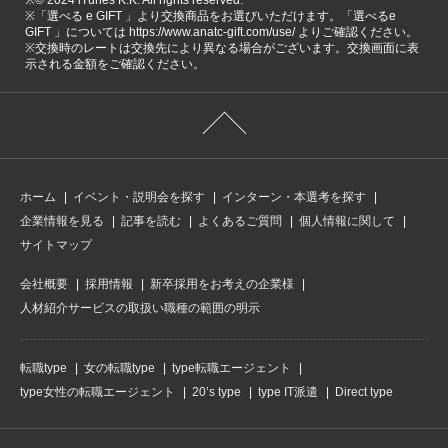
※「選べる e GIFT 」より交換商品をお選びいただけます。「選べるe
GIFT 」については https://www.anatc-gift.com/use/ よりご確認ください。
※交換時のレートは交換先により異なる場合がございます。交換画面に表
示される金額をご確認ください。
ホーム
イベント・説明会を探す
インターン・本選考を探す
企業情報を見る
記事を読む
よくあるご質問
個人情報に関して
サイトマップ
会社概要
採用情報
新卒採用をお考えの企業様
人材紹介サービスの取扱い職種の範囲の明示
転職type
女の転職type
type転職エージェント
type女性の転職エージェント
20’s type
type IT派遣
Direct type