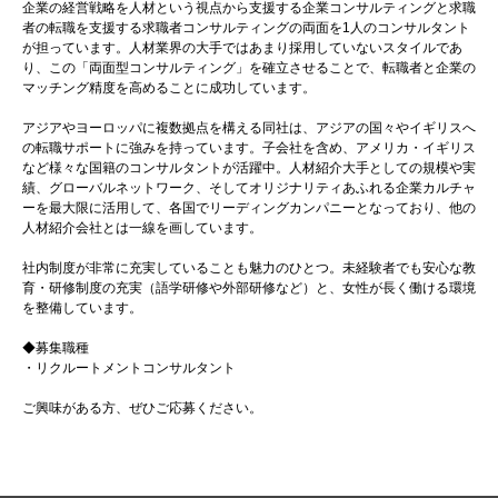
企業の経営戦略を人材という視点から支援する企業コンサルティングと求職
者の転職を支援する求職者コンサルティングの両面を1人のコンサルタント
が担っています。人材業界の大手ではあまり採用していないスタイルであ
り、この「両面型コンサルティング」を確立させることで、転職者と企業の
マッチング精度を高めることに成功しています。
アジアやヨーロッパに複数拠点を構える同社は、アジアの国々やイギリスへ
の転職サポートに強みを持っています。子会社を含め、アメリカ・イギリス
など様々な国籍のコンサルタントが活躍中。人材紹介大手としての規模や実
績、グローバルネットワーク、そしてオリジナリティあふれる企業カルチャ
ーを最大限に活用して、各国でリーディングカンパニーとなっており、他の
人材紹介会社とは一線を画しています。
社内制度が非常に充実していることも魅力のひとつ。未経験者でも安心な教
育・研修制度の充実（語学研修や外部研修など）と、女性が長く働ける環境
を整備しています。
◆募集職種
・リクルートメントコンサルタント
ご興味がある方、ぜひご応募ください。