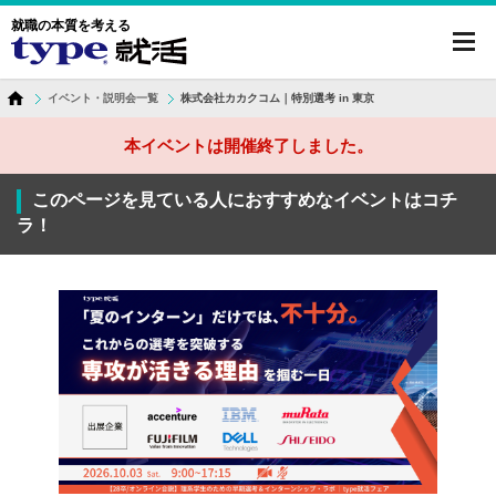
就職の本質を考える
toggl
navig
イベント・説明会一覧
株式会社カカクコム｜特別選考 in 東京
本イベントは開催終了しました。
このページを見ている人におすすめなイベントはコチ
ラ！