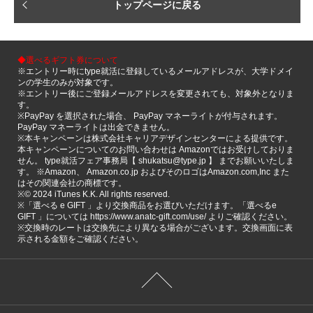
トップページに戻る
◆選べるギフト券について
※エントリー時にtype就活に登録しているメールアドレスが、大学ドメイ
ンの学生のみが対象です。
※エントリー後にご登録メールアドレスを変更されても、対象外となりま
す。
※PayPay を選択された場合、 PayPay マネーライトが付与されます。
PayPay マネーライトは出金できません。
※本キャンペーンは株式会社キャリアデザインセンターによる提供です。
本キャンペーンについてのお問い合わせは Amazonではお受けしておりま
せん。 type就活フェア事務局【 shukatsu@type.jp 】 までお願いいたしま
す。 ※Amazon、 Amazon.co.jp およびそのロゴはAmazon.com,Inc また
はその関連会社の商標です。
※©️ 2024 iTunes K.K. All rights reserved.
※「選べる e GIFT 」より交換商品をお選びいただけます。「選べるe
GIFT 」については https://www.anatc-gift.com/use/ よりご確認ください。
※交換時のレートは交換先により異なる場合がございます。交換画面に表
示される金額をご確認ください。