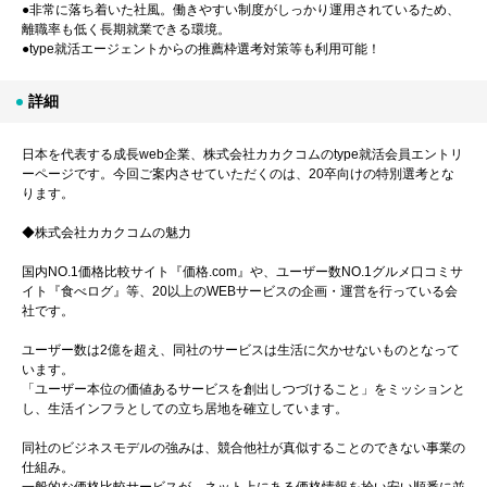
●非常に落ち着いた社風。働きやすい制度がしっかり運用されているため、
離職率も低く長期就業できる環境。
●type就活エージェントからの推薦枠選考対策等も利用可能！
詳細
日本を代表する成長web企業、株式会社カカクコムのtype就活会員エントリ
ーページです。今回ご案内させていただくのは、20卒向けの特別選考とな
ります。
◆株式会社カカクコムの魅力
国内NO.1価格比較サイト『価格.com』や、ユーザー数NO.1グルメ口コミサ
イト『食べログ』等、20以上のWEBサービスの企画・運営を行っている会
社です。
ユーザー数は2億を超え、同社のサービスは生活に欠かせないものとなって
います。
「ユーザー本位の価値あるサービスを創出しつづけること」をミッションと
し、生活インフラとしての立ち居地を確立しています。
同社のビジネスモデルの強みは、競合他社が真似することのできない事業の
仕組み。
一般的な価格比較サービスが、ネット上にある価格情報を拾い安い順番に並