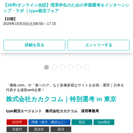
【28卒/オンライン合説】理系学生のための早期選考＆インターンシ
ップ・ラボ ｜type就活フェア
【日程】
2026年10月3日(土)09:00～17:15
詳細を見る
エントリーする
「価格.com」や「食べログ」など多種多様なサイトを企画・運営｜日本を
代表する成長web企業！
株式会社カカクコム｜特別選考 in 東京
type就活エージェント 株式会社カカクコム 採用事務局
2020卒
関東（東京・横浜など）
面談
type限定
支援付
面談有
講演