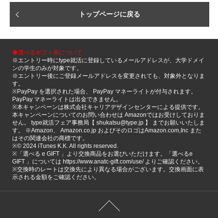
トップページに戻る
◆選べるギフト券について
※エントリー時にtype就活に登録しているメールアドレスが、大学ドメイ
ンの学生のみが対象です。
※エントリー後にご登録メールアドレスを変更されても、対象外となりま
す。
※PayPay を選択された場合、 PayPay マネーライトが付与されます。
PayPay マネーライトは出金できません。
※本キャンペーンは株式会社キャリアデザインセンターによる提供です。
本キャンペーンについてのお問い合わせは Amazonではお受けしておりま
せん。 type就活フェア事務局【 shukatsu@type.jp 】 までお願いいたしま
す。 ※Amazon、 Amazon.co.jp およびそのロゴはAmazon.com,Inc また
はその関連会社の商標です。
※©️ 2024 iTunes K.K. All rights reserved.
※「選べる e GIFT 」より交換商品をお選びいただけます。「選べるe
GIFT 」については https://www.anatc-gift.com/use/ よりご確認ください。
※交換時のレートは交換先により異なる場合がございます。交換画面に表
示される金額をご確認ください。