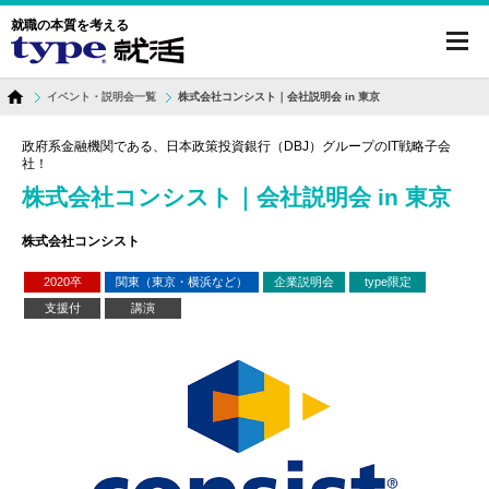
就職の本質を考える
toggl
navig
イベント・説明会一覧
株式会社コンシスト｜会社説明会 in 東京
政府系金融機関である、日本政策投資銀行（DBJ）グループのIT戦略子会
社！
株式会社コンシスト｜会社説明会 in 東京
株式会社コンシスト
2020卒
関東（東京・横浜など）
企業説明会
type限定
支援付
講演