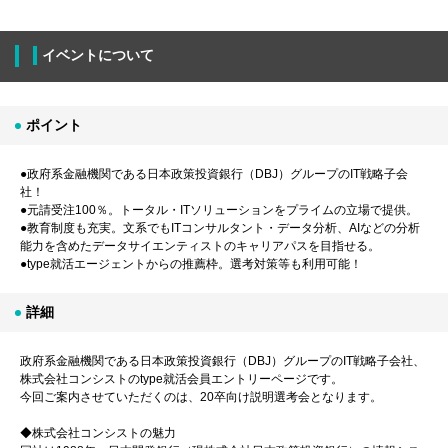
イベントについて
ポイント
●政府系金融機関である日本政策投資銀行（DBJ）グループのIT戦略子会
社！
●元請受注100％。トータル・ITソリューションをプライムの立場で提供。
●教育制度も充実。文系でもITコンサルタント・データ分析、AIなどの分析
能力を含めたデータサイエンティストのキャリアパスを目指せる。
●type就活エージェントからの推薦枠。選考対策等も利用可能！
詳細
政府系金融機関である日本政策投資銀行（DBJ）グループのIT戦略子会社、
株式会社コンシストのtype就活会員エントリーページです。
今回ご案内させていただくのは、20卒向け説明選考会となります。
◆株式会社コンシストの魅力