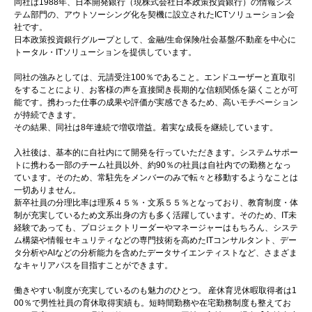
同社は1988年、日本開発銀行（現株式会社日本政策投資銀行）の情報シス
テム部門の、アウトソーシング化を契機に設立されたICTソリューション会
社です。
日本政策投資銀行グループとして、金融/生命保険/社会基盤/不動産を中心に
トータル・ITソリューションを提供しています。
同社の強みとしては、元請受注100％であること。エンドユーザーと直取引
をすることにより、お客様の声を直接聞き長期的な信頼関係を築くことが可
能です。携わった仕事の成果や評価が実感できるため、高いモチベーション
が持続できます。
その結果、同社は8年連続で増収増益。着実な成長を継続しています。
入社後は、基本的に自社内にて開発を行っていただきます。システムサポー
トに携わる一部のチーム社員以外、約90％の社員は自社内での勤務となっ
ています。そのため、常駐先をメンバーのみで転々と移動するようなことは
一切ありません。
新卒社員の分理比率は理系４５％・文系５５％となっており、教育制度・体
制が充実しているため文系出身の方も多く活躍しています。そのため、IT未
経験であっても、プロジェクトリーダーやマネージャーはもちろん、システ
ム構築や情報セキュリティなどの専門技術を高めたITコンサルタント、デー
タ分析やAIなどの分析能力を含めたデータサイエンティストなど、さまざま
なキャリアパスを目指すことができます。
働きやすい制度が充実しているのも魅力のひとつ。 産休育児休暇取得者は1
00％で男性社員の育休取得実績も。短時間勤務や在宅勤務制度も整えてお