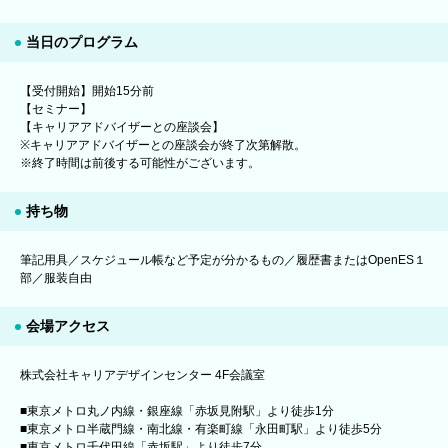
当日のプログラム
【受付開始】開始15分前
【セミナー】
【キャリアアドバイザーとの座談会】
※キャリアアドバイザーとの座談会が終了次第解散。
※終了時間は前後する可能性がございます。
持ち物
筆記用具／スケジュール帳など予定が分かるもの／履歴書またはOpenES１
部／服装自由
会場アクセス
株式会社キャリアデザインセンター 4F会議室
■東京メトロ丸ノ内線・銀座線「赤坂見附駅」より徒歩1分
■東京メトロ半蔵門線・南北線・有楽町線「永田町駅」より徒歩5分
■東京メトロ千代田線「赤坂駅」より徒歩7分