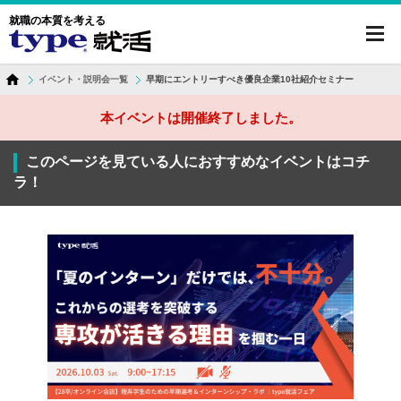
就職の本質を考える
toggl
navig
イベント・説明会一覧
早期にエントリーすべき優良企業10社紹介セミナー
本イベントは開催終了しました。
このページを見ている人におすすめなイベントはコチ
ラ！