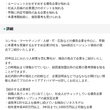
・エージェントがおすすめする優良企業が知れる
・社会人目線の企業選びのポイントを知れる
・早期に内定可能性のある企業を知れる
・本選考開始前に、個別選考を受けられる
詳細
コンサル・マーケティング・人材・IT・広告などの優良企業を中心に、早期
に本選考を実施するおすすめ企業10社を、type就活エージェント独自の視
点でご紹介いたします。
20年以上にわたり人材業を営む弊社が、独自の視点で企業をご紹介いたし
ます。
この時期あまり情報がでていない、経団連加盟以外の企業の選考情報を知る
ことができます。
会社内部の声や他社との比較など、企業説明会などではなかなか聞けない情
報も含めてプロのキャリアアドバイザーが詳しくお伝えします。
【紹介する企業例】
・就職人気ランキングに出てこない、社会人がチェックしている優良企業
・BtoBで国内トップシェアの超安定企業
・成長率120％以上を維持し続けている独自ビジネスモデル
・初年度年収400万円以上、3年目までに1000万円以上可能な企業