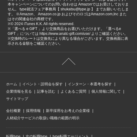
本キャンペーンについてのお問い合わせは Amazonではお受けしておりま
せん。 type就活フェア事務局【 shukatsu@type.jp 】 までお願いいたしま
す。 ※Amazon、 Amazon.co.jp およびそのロゴはAmazon.com,Inc また
はその関連会社の商標です。
※©️ 2024 iTunes K.K. All rights reserved.
※「選べる e GIFT 」より交換商品をお選びいただけます。「選べるe
GIFT 」については https://www.anatc-gift.com/use/ よりご確認ください。
※交換時のレートは交換先により異なる場合がございます。交換画面に表
示される金額をご確認ください。
ホーム
イベント・説明会を探す
インターン・本選考を探す
企業情報を見る
記事を読む
よくあるご質問
個人情報に関して
サイトマップ
会社概要
採用情報
新卒採用をお考えの企業様
人材紹介サービスの取扱い職種の範囲の明示
転職type
女の転職type
type転職エージェント