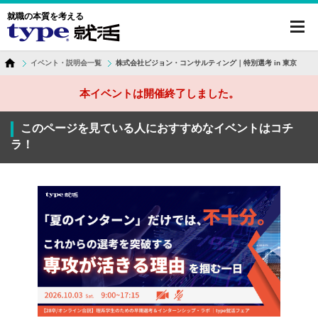
就職の本質を考える
toggl
navig
イベント・説明会一覧
株式会社ビジョン・コンサルティング｜特別選考 in 東京
本イベントは開催終了しました。
このページを見ている人におすすめなイベントはコチ
ラ！