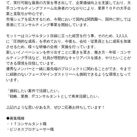
て、実行可能な最善の方策を導き出して、企業価値向上を支援しており、大
手コンサルティングファーム出身者のつながりにより、業界ＴＯＰの大手企
業と直取引が中心です。
市場シェアを拡大するため、今期において国内は関西圏へ、国外に対しては
香港にてコンサルティング事業を開始しています。
モットーはコンサルタント目線に立った経営を行う事。そのため、1人1人
に「圧倒的な成長」を求めており、今後も、会社・従業員ともに成長を加速
させるため、様々な研修の企画・実施を行っています。
新しいイノベーションを作り出すことに重きを置き、働き方・年収・コンサ
ルティング手法など、社員が理想的なキャリアパスを描き、やりたいことが
できる環境を目指しています。
優秀なメンバーと一緒に最先端のプロジェクトに関わることができ、今まで
に経験のないフェーズやインダストリーへも挑戦できるような環境となって
います。
「挑戦したい案件で活躍したい」
「戦略、業務、ITコンサルタントとして将来活躍したい」
上記のような思いがある方、ぜひご応募お待ちしています！
◆募集職種
・ＩＴコンサルタント職
・ビジネスプロデューサー職