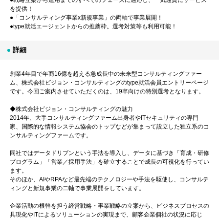
を提供！
●「コンサルティング事業x新規事業」の両軸で事業展開！
●type就活エージェントからの推薦枠。選考対策等も利用可能！
詳細
創業4年目で年商16億を超える急成長中の未来型コンサルティングファー
ム、株式会社ビジョン・コンサルティングのtype就活会員エントリーページ
です。今回ご案内させていただくのは、19卒向けの特別選考となります。
◆株式会社ビジョン・コンサルティングの魅力
2014年、大手コンサルティングファーム出身者やITセキュリティの専門
家、国際的な情報システム協会のトップなどが集まって設立した独立系のコ
ンサルティングファームです。
同社ではデータドリブンという手法を導入し、データに基づき「育成・研修
プログラム」「営業／採用手法」を確立することで成長の可視化を行ってい
ます。
そのほか、AIやRPAなど最先端のテクノロジーや手法を駆使し、コンサルテ
ィングと新規事業の二軸で事業展開をしています。
企業活動の根幹を担う経営戦略・事業戦略の立案から、ビジネスプロセスの
具現化やITによるソリューションの実現まで、顧客企業個社の状況に応じ