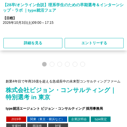
【28卒/オンライン合説】理系学生のための早期選考＆インターンシ
ップ・ラボ ｜type就活フェア
【日程】
2026年10月3日(土)09:00～17:15
詳細を見る
エントリーする
創業4年目で年商16億を超える急成長中の未来型コンサルティングファーム
株式会社ビジョン・コンサルティング｜
特別選考 in 東京
type就活エージェント ビジョン・コンサルティング 採用事務局
2019卒
関東（東京・横浜など）
企業説明会
type限定
支援付
面談有
対策