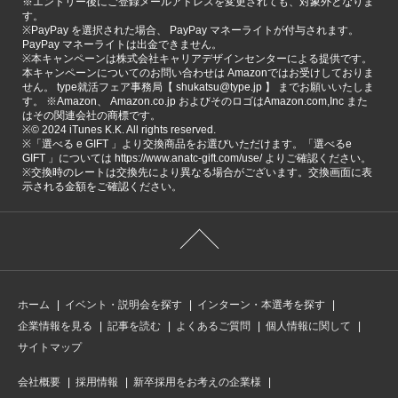
※エントリー後にご登録メールアドレスを変更されても、対象外となりま
す。
※PayPay を選択された場合、 PayPay マネーライトが付与されます。
PayPay マネーライトは出金できません。
※本キャンペーンは株式会社キャリアデザインセンターによる提供です。
本キャンペーンについてのお問い合わせは Amazonではお受けしておりま
せん。 type就活フェア事務局【 shukatsu@type.jp 】 までお願いいたしま
す。 ※Amazon、 Amazon.co.jp およびそのロゴはAmazon.com,Inc また
はその関連会社の商標です。
※©️ 2024 iTunes K.K. All rights reserved.
※「選べる e GIFT 」より交換商品をお選びいただけます。「選べるe
GIFT 」については https://www.anatc-gift.com/use/ よりご確認ください。
※交換時のレートは交換先により異なる場合がございます。交換画面に表
示される金額をご確認ください。
ホーム
イベント・説明会を探す
インターン・本選考を探す
企業情報を見る
記事を読む
よくあるご質問
個人情報に関して
サイトマップ
会社概要
採用情報
新卒採用をお考えの企業様