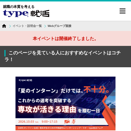
就職の本質を考える
toggl
navig
イベント・説明会一覧
Webグループ面接
本イベントは開催終了しました。
このページを見ている人におすすめなイベントはコチ
ラ！