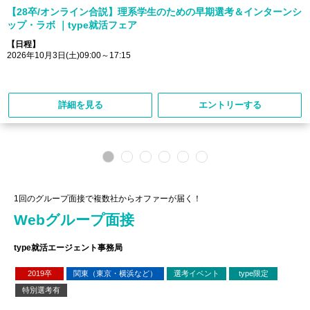
【28卒/オンライン合説】理系学生のための早期選考＆インターンシ
ップ・ラボ ｜type就活フェア
【日程】
2026年10月3日(土)09:00～17:15
詳細を見る
エントリーする
1回のグループ面接で複数社からオファーが届く！
Webグループ面接
type就活エージェント事務局
2019卒
関東（東京・横浜など）
選考イベント
type限定
特別選考有