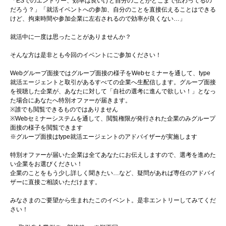
「ESでのエントリー、効率は良いけど自分のことがどこまで伝わってるの
だろう？」「就活イベントへの参加、自分のことを直接伝えることはできる
けど、拘束時間や参加企業に左右されるので効率が良くない…」
就活中に一度は思ったことがありませんか？
そんな方は是非とも今回のイベントにご参加ください！
Webグループ面接ではグループ面接の様子をWebセミナーを通して、type
就活エージェントと取引があるすべての企業へ生配信します。グループ面接
を視聴した企業が、あなたに対して「自社の選考に進んで欲しい！」となっ
た場合にあなたへ特別オファーが届きます。
※誰でも閲覧できるものではありません
※Webセミナーシステムを通して、閲覧権限が発行された企業のみグループ
面接の様子を閲覧できます
※グループ面接はtype就活エージェントのアドバイザーが実施します
特別オファーが届いた企業は全てあなたにお伝えしますので、選考を進めた
い企業をお選びください！
企業のことをもう少し詳しく聞きたい…など、疑問があれば専任のアドバイ
ザーに直接ご相談いただけます。
みなさまのご要望から生まれたこのイベント。是非エントリーしてみてくだ
さい！