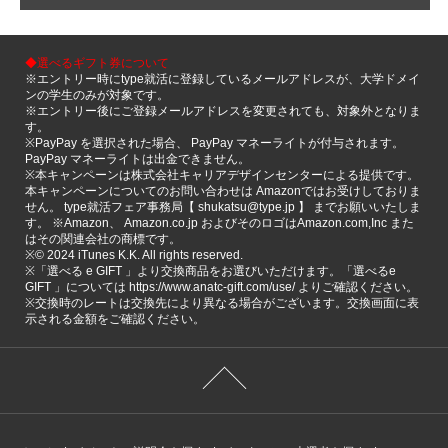
◆選べるギフト券について
※エントリー時にtype就活に登録しているメールアドレスが、大学ドメイ
ンの学生のみが対象です。
※エントリー後にご登録メールアドレスを変更されても、対象外となりま
す。
※PayPay を選択された場合、 PayPay マネーライトが付与されます。
PayPay マネーライトは出金できません。
※本キャンペーンは株式会社キャリアデザインセンターによる提供です。
本キャンペーンについてのお問い合わせは Amazonではお受けしておりま
せん。 type就活フェア事務局【 shukatsu@type.jp 】 までお願いいたしま
す。 ※Amazon、 Amazon.co.jp およびそのロゴはAmazon.com,Inc また
はその関連会社の商標です。
※©️ 2024 iTunes K.K. All rights reserved.
※「選べる e GIFT 」より交換商品をお選びいただけます。「選べるe
GIFT 」については https://www.anatc-gift.com/use/ よりご確認ください。
※交換時のレートは交換先により異なる場合がございます。交換画面に表
示される金額をご確認ください。