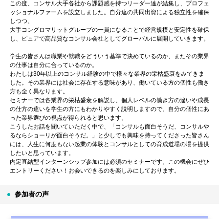
この度、コンサル大手各社から課題感を持つリーダー達が結集し、プロフェ
ッショナルファームを設立しました。自分達の共同出資による独立性を確保
しつつ、
大手コングロマリットグループの一員になることで経営規模と安定性を確保
し、ピュアで高品質なコンサル会社としてグローバルに展開していきます。
学生の皆さんは職業や就職をどういう基準で決めているのか、またその業界
の仕事は自分に合っているのか。
わたしは30年以上のコンサル経験の中で様々な業界の栄枯盛衰をみてきま
した。その業界には社会に存在する意味があり、働いている方の個性も働き
方も全く異なります。
セミナーでは各業界の栄枯盛衰を解説し、個人レベルの働き方の違いや成長
の仕方の違いを学生の方にもわかりやすく説明しますので、自分の個性にあ
った業界選びの視点が得られると思います。
こうしたお話を聞いていただく中で、「コンサルも面白そうだ、コンサルや
るならショーリが面白そうだ。」と少しでも興味を持ってくださった皆さん
には、人生に何度もない起業の体験とコンサルとしての育成道場の場を提供
したいと思っています。
内定直結型インターンシップ参加には必須のセミナーです。この機会にぜひ
エントリーください！お会いできるのを楽しみにしております。
参加者の声