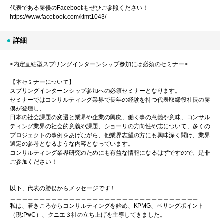
代表である勝俣のFacebookもぜひご参照ください！
https://www.facebook.com/ktmt1043/
詳細
<内定直結型スプリングインターンシップ参加には必須のセミナー>
【本セミナーについて】
スプリングインターンシップ参加への必須セミナーとなります。
セミナーではコンサルティング業界で長年の経験を持つ代表取締役社長の勝
俣が登壇し、
日本の社会課題の変遷と業界や企業の興廃、働く事の意義や意味、コンサル
ティング業界の社会的意義や課題、ショーリの方向性や志について、多くの
プロジェクトの事例をあげながら、他業界志望の方にも興味深く聞け、業界
選定の参考となるような内容となっています。
コンサルティング業界研究のためにも有益な情報になるはずですので、是非
ご参加ください！
以下、代表の勝俣からメッセージです！
＿＿＿＿＿＿＿＿＿＿＿＿＿＿＿＿＿＿＿＿＿＿＿＿＿＿＿＿＿＿＿＿
私は、若きころからコンサルティングを始め、KPMG、ベリングポイント
（現:PwC）、クニエ３社の立ち上げを主導してきました。