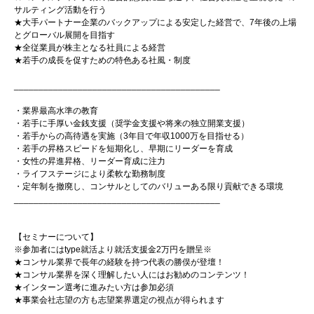
サルティング活動を行う
★大手パートナー企業のバックアップによる安定した経営で、7年後の上場
とグローバル展開を目指す
★全従業員が株主となる社員による経営
★若手の成長を促すための特色ある社風・制度
__________________________________________
・業界最高水準の教育
・若手に手厚い金銭支援（奨学金支援や将来の独立開業支援）
・若手からの高待遇を実施（3年目で年収1000万を目指せる）
・若手の昇格スピードを短期化し、早期にリーダーを育成
・女性の昇進昇格、リーダー育成に注力
・ライフステージにより柔軟な勤務制度
・定年制を撤廃し、コンサルとしてのバリューある限り貢献できる環境
__________________________________________
【セミナーについて】
※参加者にはtype就活より就活支援金2万円を贈呈※
★コンサル業界で長年の経験を持つ代表の勝俣が登壇！
★コンサル業界を深く理解したい人にはお勧めのコンテンツ！
★インターン選考に進みたい方は参加必須
★事業会社志望の方も志望業界選定の視点が得られます