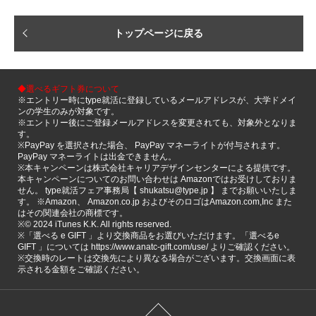
トップページに戻る
◆選べるギフト券について
※エントリー時にtype就活に登録しているメールアドレスが、大学ドメイ
ンの学生のみが対象です。
※エントリー後にご登録メールアドレスを変更されても、対象外となりま
す。
※PayPay を選択された場合、 PayPay マネーライトが付与されます。
PayPay マネーライトは出金できません。
※本キャンペーンは株式会社キャリアデザインセンターによる提供です。
本キャンペーンについてのお問い合わせは Amazonではお受けしておりま
せん。 type就活フェア事務局【 shukatsu@type.jp 】 までお願いいたしま
す。 ※Amazon、 Amazon.co.jp およびそのロゴはAmazon.com,Inc また
はその関連会社の商標です。
※©️ 2024 iTunes K.K. All rights reserved.
※「選べる e GIFT 」より交換商品をお選びいただけます。「選べるe
GIFT 」については https://www.anatc-gift.com/use/ よりご確認ください。
※交換時のレートは交換先により異なる場合がございます。交換画面に表
示される金額をご確認ください。