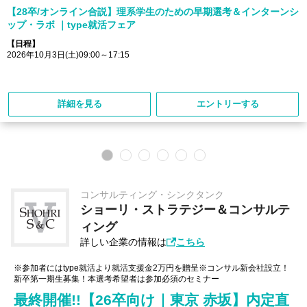
【28卒/オンライン合説】理系学生のための早期選考＆インターンシ
ップ・ラボ ｜type就活フェア
【日程】
2026年10月3日(土)09:00～17:15
詳細を見る
エントリーする
コンサルティング・シンクタンク
ショーリ・ストラテジー＆コンサルテ
ィング
詳しい企業の情報は
こちら
※参加者にはtype就活より就活支援金2万円を贈呈※コンサル新会社設立！
新卒第一期生募集！本選考希望者は参加必須のセミナー
最終開催!!【26卒向け｜東京 赤坂】内定直