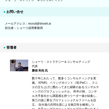
ショーリ・ストラテジー＆コンサルティング
お問い合せ
メールアドレス：recruit@showli.ai
担当者：ショーリ採用事務局
登壇者
ショーリ・ストラテジー＆コンサルティング
代表
勝俣 利光 氏
数十年にわたって、数多くコンサルティングを実
施。 KPMG、ベリングポイント（現:PwC）、クニ
エの立ち上げに携わってきた経験のあるコンサルテ
ィングのプロフェッショナル。 昨年の秋、コンサ
ル大手各社から課題感を持つリーダー達が結集し、
第三の波に乗るプロフェッショナルファームを設
立。 自分達の共同出資による独立性を確保しつ