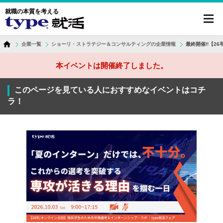
就職の本質を考える
toggl
navig
企業一覧
ショーリ・ストラテジー＆コンサルティングの企業情報
最終開催!!【
本イベントは開催終了しました。
このページを見ている人におすすめなイベントはコチ
ラ！