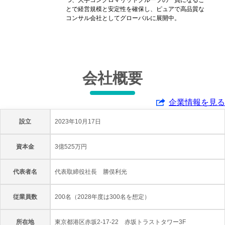
つ、大手コングロマリットグループの一員になるこ
とで経営規模と安定性を確保し、ピュアで高品質な
コンサル会社としてグローバルに展開中。
会社概要
企業情報を見る
設立
2023年10月17日
資本金
3億525万円
代表者名
代表取締役社長 勝俣利光
従業員数
200名（2028年度は300名を想定）
所在地
東京都港区赤坂2-17-22 赤坂トラストタワー3F