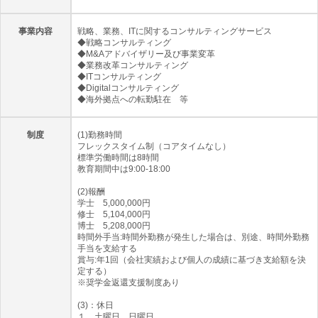
事業内容
戦略、業務、ITに関するコンサルティングサービス
◆戦略コンサルティング
◆M&Aアドバイザリー及び事業変革
◆業務改革コンサルティング
◆ITコンサルティング
◆Digitalコンサルティング
◆海外拠点への転勤駐在 等
制度
(1)勤務時間
フレックスタイム制（コアタイムなし）
標準労働時間は8時間
教育期間中は9:00-18:00
(2)報酬
学士 5,000,000円
修士 5,104,000円
博士 5,208,000円
時間外手当:時間外勤務が発生した場合は、別途、時間外勤務
手当を支給する
賞与:年1回（会社実績および個人の成績に基づき支給額を決
定する）
※奨学金返還支援制度あり
(3)：休日
１．土曜日、日曜日