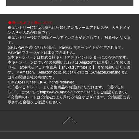
◆選べるギフト券について
※エントリー時にtype就活に登録しているメールアドレスが、大学ドメイ
ンの学生のみが対象です。
※エントリー後にご登録メールアドレスを変更されても、対象外となりま
す。
※PayPay を選択された場合、 PayPay マネーライトが付与されます。
PayPay マネーライトは出金できません。
※本キャンペーンは株式会社キャリアデザインセンターによる提供です。
本キャンペーンについてのお問い合わせは Amazonではお受けしておりま
せん。 type就活フェア事務局【 shukatsu@type.jp 】 までお願いいたしま
す。 ※Amazon、 Amazon.co.jp およびそのロゴはAmazon.com,Inc また
はその関連会社の商標です。
※©️ 2024 iTunes K.K. All rights reserved.
※「選べる e GIFT 」より交換商品をお選びいただけます。「選べるe
GIFT 」については https://www.anatc-gift.com/use/ よりご確認ください。
※交換時のレートは交換先により異なる場合がございます。交換画面に表
示される金額をご確認ください。