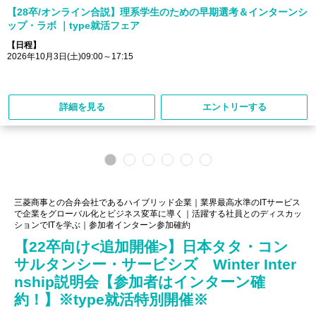
【28卒/オンライン合説】理系学生のための早期選考＆インターンシ
ップ・ラボ ｜type就活フェア
【日程】
2026年10月3日(土)09:00～17:15
詳細を見る
エントリーする
三菱商事との合弁会社であるハイブリッド企業｜業界最高水準のITサービス
で企業をグローバル化とビジネス変革に導く｜活躍する社員とのディスカッ
ションでITを学ぶ｜参加者インターン参加確約
【22卒向け<追加開催>】日本タタ・コン
サルタンシー・サービシズ Winter Inter
nship説明会【参加者はインターン確
約！】※type就活特別開催※