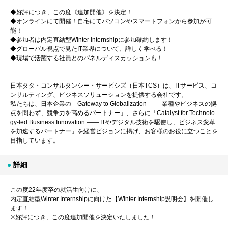
◆好評につき、この度《追加開催》を決定！
◆オンラインにて開催！自宅にてパソコンやスマートフォンから参加が可
能！
◆参加者は内定直結型Winter Internshipに参加確約します！
◆グローバル視点で見たIT業界について、詳しく学べる！
◆現場で活躍する社員とのパネルディスカッションも！
日本タタ・コンサルタンシー・サービシズ（日本TCS）は、ITサービス、コ
ンサルティング、ビジネスソリューションを提供する会社です。
私たちは、日本企業の「Gateway to Globalization ―― 業種やビジネスの拠
点を問わず、競争力を高めるパートナー」、さらに「Catalyst for Technolo
gy-led Business Innovation ―― ITやデジタル技術を駆使し、ビジネス変革
を加速するパートナー」を経営ビジョンに掲げ、お客様のお役に立つことを
目指しています。
詳細
この度22年度卒の就活生向けに、
内定直結型Winter Internshipに向けた【Winter Internship説明会】を開催し
ます！
※好評につき、この度追加開催を決定いたしました！