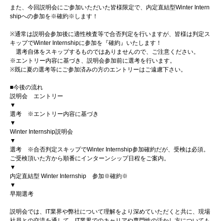
また、今回説明会にご参加いただいた皆様限定で、内定直結型Winter Intern
shipへの参加を※確約※します！
※通常は説明会参加後に適性検査等で合否判定を行いますが、皆様は判定ス
キップでWinter Internshipに参加を『確約』いたします！
選考自体をスキップするものではありませんので、ご注意ください。
※エントリー内容に基づき、説明会参加前に選考を行います。
※既に夏の選考等にご参加済みの方のエントリーはご遠慮下さい。
■今後の流れ
説明会 エントリー
▼
選考 ※エントリー内容に基づき
▼
Winter Internship説明会
▼
選考 ※合否判定スキップでWinter Internship参加確約だが、受検は必須。
ご受検頂いた方から順番にインターンシップ日程をご案内。
▼
内定直結型 Winter Internship 参加※確約※
▼
早期選考
説明会では、IT業界や弊社について理解をより深めていただくと共に、現場
社員との交流を通して、IT業界でのキャリアや専門性の活かし方についても