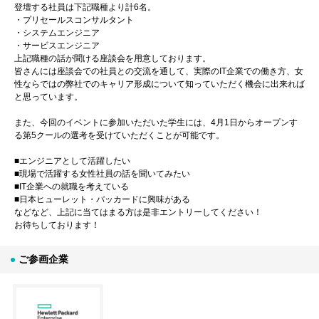
登壇する社員は下記職種より計6名。
・プリセールスコンサルタント
・システムエンジニア
・サービスエンジニア
上記職種の話が聞ける座談会を用意しております。
皆さんには座談会での社員との交流を通して、実際のIT企業での働き方、女
性ならではの弊社でのキャリア形成について知っていただく機会に出来れば
と思っています。
また、今回のイベントに参加いただいた学生には、4月1日からオープンす
る第5クールの選考を受けていただくことが可能です。
■エンジニアとして活躍したい
■現場で活躍する女性社員の話を聞いてみたい
■IT企業への就職を考えている
■日本ヒューレット・パッカードに興味がある
などなど、上記に当てはまる方は是非エントリーしてください！
お待ちしております！
ご参画企業