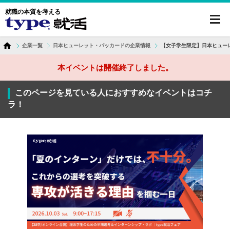
就職の本質を考える
toggl
navig
企業一覧
日本ヒューレット・パッカードの企業情報
【女子学生限定】日本ヒュー
本イベントは開催終了しました。
このページを見ている人におすすめなイベントはコチ
ラ！