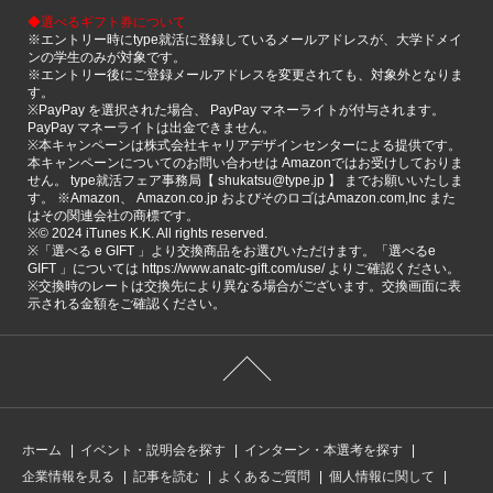
◆選べるギフト券について
※エントリー時にtype就活に登録しているメールアドレスが、大学ドメイ
ンの学生のみが対象です。
※エントリー後にご登録メールアドレスを変更されても、対象外となりま
す。
※PayPay を選択された場合、 PayPay マネーライトが付与されます。
PayPay マネーライトは出金できません。
※本キャンペーンは株式会社キャリアデザインセンターによる提供です。
本キャンペーンについてのお問い合わせは Amazonではお受けしておりま
せん。 type就活フェア事務局【 shukatsu@type.jp 】 までお願いいたしま
す。 ※Amazon、 Amazon.co.jp およびそのロゴはAmazon.com,Inc また
はその関連会社の商標です。
※©️ 2024 iTunes K.K. All rights reserved.
※「選べる e GIFT 」より交換商品をお選びいただけます。「選べるe
GIFT 」については https://www.anatc-gift.com/use/ よりご確認ください。
※交換時のレートは交換先により異なる場合がございます。交換画面に表
示される金額をご確認ください。
ホーム
イベント・説明会を探す
インターン・本選考を探す
企業情報を見る
記事を読む
よくあるご質問
個人情報に関して