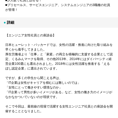
■少人数で社員と話せる！
■プリセールス、サービスエンジニア、システムエンジニアの3職種の社員
が登壇！
詳細
【エンジニア女性社員との座談会】
日本ヒューレット・パッカードでは、女性の活躍・推進に向けた取り組みを
早くから着手してきました。
厚生労働省より「仕事」と「家庭」の両立を積極的に支援する企業として認
定、くるみんマークを取得、その他2013年、2014年にはダイバーシティ経
営企業100選にも選出されました。2018年には女性活躍を推進する「える
ぼし認定企業」に選出されています。
ですが、多くの学生から聞こえる声は、
「IT企業は女性がキャリアを積むには難しいのでは」
「女性にとって働きやすい環境なのか」
「IT企業って男性が多いイメージがある」など、女性の働き方のイメージが
なかなかついていないのが現状です。
そこで今回は、最前線の現場で活躍する女性エンジニア社員との座談会を開
催することとなりました。