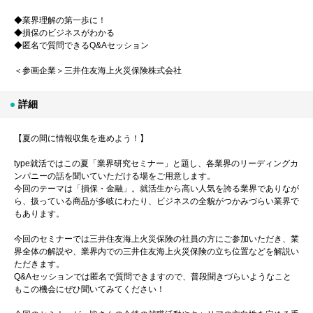
◆業界理解の第一歩に！
◆損保のビジネスがわかる
◆匿名で質問できるQ&Aセッション
＜参画企業＞三井住友海上火災保険株式会社
詳細
【夏の間に情報収集を進めよう！】
type就活ではこの夏「業界研究セミナー」と題し、各業界のリーディングカ
ンパニーの話を聞いていただける場をご用意します。
今回のテーマは「損保・金融」。就活生から高い人気を誇る業界でありなが
ら、扱っている商品が多岐にわたり、ビジネスの全貌がつかみづらい業界で
もあります。
今回のセミナーでは三井住友海上火災保険の社員の方にご参加いただき、業
界全体の解説や、業界内での三井住友海上火災保険の立ち位置などを解説い
ただきます。
Q&Aセッションでは匿名で質問できますので、普段聞きづらいようなこと
もこの機会にぜひ聞いてみてください！