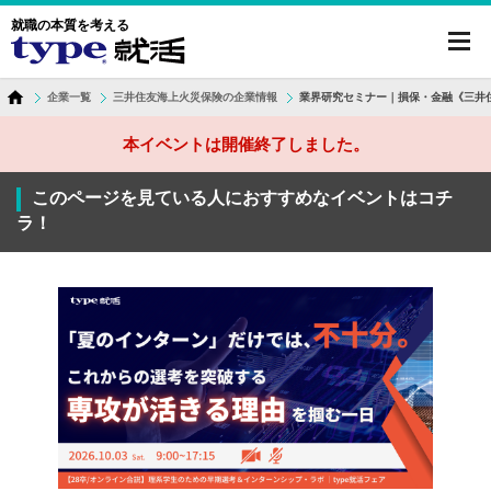
就職の本質を考える
toggl
navig
企業一覧
三井住友海上火災保険の企業情報
業界研究セミナー｜損保・金融《三井住
本イベントは開催終了しました。
このページを見ている人におすすめなイベントはコチ
ラ！