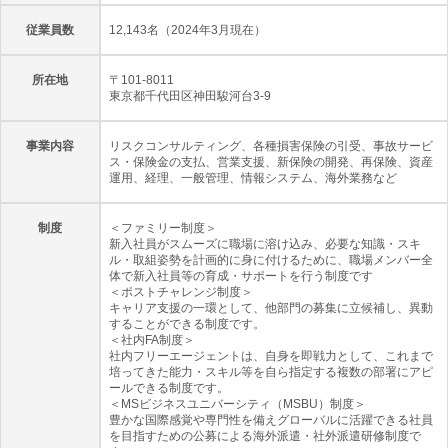
従業員数
12,143名（2024年3月現在）
所在地
〒101-8011
東京都千代田区神田駿河台3-9
事業内容
リスクコンサルティング、各種損害保険の引受、事故サービ
ス・保険金の支払、営業支援、新保険の開発、再保険、資産
運用、経理、一般管理、情報システム、海外業務など
制度
＜ファミリー制度＞
新入社員がスムーズに職場に溶け込み、必要な知識・スキ
ル・取組姿勢を計画的に身に付けるために、職場メンバー全
体で新入社員等の育成・サポートを行う制度です
＜ポストチャレンジ制度＞
キャリア支援の一環として、他部門の募集に立候補し、異動
することができる制度です。
＜社内FA制度＞
社内フリーエージェントは、自身を即戦力として、これまで
培ってきた能力・スキル等を自ら指定する複数の部署にアピ
ールできる制度です。
＜MSビジネスユニバーシティ（MSBU）制度＞
豊かな国際感覚や専門性を備えグローバルに活躍できる社員
を目指すための公募による海外派遣・社外派遣研修制度で