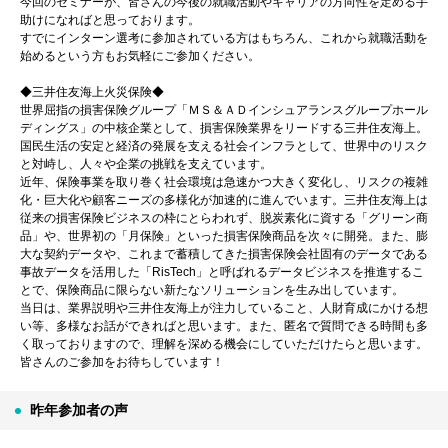
今回のセミナーが、皆さんの今後の就職活動やキャリアの方向性を定める手
助けになればと思っております。
すでにインターン選考に参加されている方はもちろん、これから就職活動を
始めるという方もお気軽にご参加ください。
◆三井住友海上火災保険◆
世界屈指の損害保険グループ「ＭＳ＆ＡＤインシュアランスグループホール
ディングス」の中核企業として、損害保険業界をリードする三井住友海上。
国民生活の安定と経済の発展を支える社会インフラとして、世界中のリスク
と対峙し、人々や企業の挑戦を支えています。
近年、保険事業を取り巻く社会環境は急速かつ大きく変化し、リスクの複雑
化・巨大化や顧客ニーズの多様化が加速的に進んでいます。三井住友海上は
従来の損害保険ビジネスの枠にとらわれず、脱炭素化に資する「グリーン商
品」や、世界初の「月保険」といった損害保険商品を次々に開発。また、膨
大な契約データや、これまで蓄積してきた損害保険会社固有のデータである
事故データを活用した「RisTech」と呼ばれるデータビジネスを推進するこ
とで、保険商品に限らない新たなソリューションを生み出しています。
当日は、業界説明や三井住友海上が注力していること、人財育成にかける想
い等、多様なお話ができればと思います。また、匿名で質問できる時間も多
く取っておりますので、理解を深める機会にしていただけたらと思います。
皆さんのご参加をお待ちしています！
昨年参加者の声