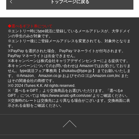
トップページに戻る
◆選べるギフト券について
※エントリー時にtype就活に登録しているメールアドレスが、大学ドメイ
ンの学生のみが対象です。
※エントリー後にご登録メールアドレスを変更されても、対象外となりま
す。
※PayPay を選択された場合、 PayPay マネーライトが付与されます。
PayPay マネーライトは出金できません。
※本キャンペーンは株式会社キャリアデザインセンターによる提供です。
本キャンペーンについてのお問い合わせは Amazonではお受けしておりま
せん。 type就活フェア事務局【 shukatsu@type.jp 】 までお願いいたしま
す。 ※Amazon、 Amazon.co.jp およびそのロゴはAmazon.com,Inc また
はその関連会社の商標です。
※©️ 2024 iTunes K.K. All rights reserved.
※「選べる e GIFT 」より交換商品をお選びいただけます。「選べるe
GIFT 」については https://www.anatc-gift.com/use/ よりご確認ください。
※交換時のレートは交換先により異なる場合がございます。交換画面に表
示される金額をご確認ください。