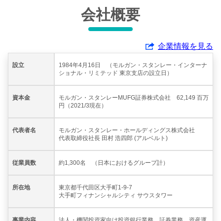
会社概要
企業情報を見る
設立
1984年4月16日 （モルガン・スタンレー・インターナ
ショナル・リミテッド 東京支店の設立日）
資本金
モルガン・スタンレーMUFG証券株式会社 62,149 百万
円（2021/3現在）
代表者名
モルガン・スタンレー・ホールディングス株式会社
代表取締役社長 田村 浩四郎 (アルベルト)
従業員数
約1,300名 （日本におけるグループ計）
所在地
東京都千代田区大手町1-9-7
大手町フィナンシャルシティ サウスタワー
事業内容
法人・機関投資家向け投資銀行業務、証券業務、資産運