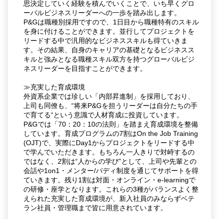
思決定していく経験を積んでいくことで、いち早くグロ
ーバルビジネスリーダーへの一歩を踏み出します。
P&Gは職種別採用ですので、1日目から職種特有のスキル
を身に付けることができます。並行してプロジェクトを
リードする中で汎用的なビジネススキルも得ていきま
す。その結果、自身のキャリアの基礎となるビジネスス
キルと強みとなる職種スキル双方を持つグローバルビジ
ネスリーダーを目指すことができます。
≫充実した育成環境
外資系企業では珍しい「内部昇進制」を採用しており、
上司も同僚も、“将来P&Gを担うリーダーは自分たちの手
で育てる“という意識で人材育成に投資しています。
P&Gでは「70：20：10の法則」を踏まえ育成環境を整備
しています。育成プログラムの7割はOn the Job Training
(OJT)で、実際にDay1からプロジェクトをリードする中
で学んでいただきます。もちろん一人きりで対峙するの
ではなく、2割は“人からの学び”として、上司や先輩との
会話や1on1・メンター/バディ制度を通じてサポートを得
ていきます。残り1割は対面・オンライン・e-learningで
の研修・座学となります。これらの3種がバランスよく整
えられた充実した育成環境が、新入社員のみならずベテ
ラン社員・管理職まで皆に用意されています。