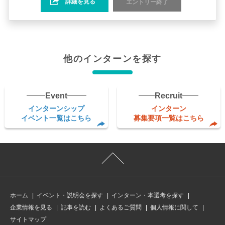
本社、東京オフィス、明石・高崎・滋賀工場を想定）
詳細を見る
エントリー終了
受動喫煙対策：屋内禁煙
【実施予定日程（いずれか1日の参加）】
・オンライン 6/6（土）13:00~18:00(予定)
給与・報酬
・東京 6/7（日）10:00~17:30(予定)
インターンシップ：対象者に個別に通知します
応募資格
他のインターンを探す
・2027年4月1日から2028年3月末までに国内外の大学・
大学院を卒業する予定の方
・過去1年以内に、オンラインテストもしくは面接でP&
Event
Recruit
Gの選考を不合格となっていない方
・日本語がビジネスレベル（JLPT N1）以上の方
インターンシップ
インターン
・英語で簡単な意思疎通ができる方（目安TOEIC600点
イベント一覧はこちら
募集要項一覧はこちら
以上）
・就業経験のない方（学生時代のアルバイトやインター
ンシップは可）
実施場所
インターンシップ実施場所：東京もしくはオンライン
受動喫煙対策：屋内禁煙
ホーム
イベント・説明会を探す
インターン・本選考を探す
給与・報酬
企業情報を見る
記事を読む
よくあるご質問
個人情報に関して
サイトマップ
なし