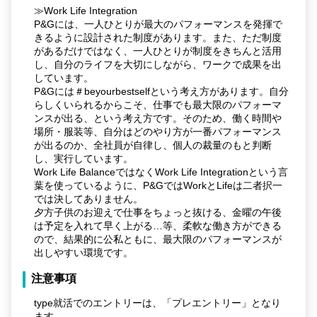
≫Work Life Integration
P&Gには、一人ひとりが最大のパフォーマンスを発揮で
きるように設計された制度があります。また、ただ制度
があるだけではなく、一人ひとりが制度をきちんと活用
し、自分のライフを大切にしながら、ワークで成果を出
しています。
P&Gには＃beyourbestselfという考え方があります。自分
らしくいられるからこそ、仕事でも最大限のパフォーマ
ンスが出る、という考え方です。そのため、働く時間や
場所・服装等、自分はどのやり方が一番パフォーマンス
が出るのか、全社員が自律し、個人の裁量のもと判断
し、実行しています。
Work Life BalanceではなくWork Life Integrationという言
葉を使っているように、P&GではWorkとLifeは二者択一
では決してありません。
夕方子供のお迎えで仕事をちょっと抜ける、金曜の午後
は予定を入れて早く上がる…等、柔軟な働き方ができる
ので、結果的に公私ともに、最大限のパフォーマンスが
出しやすい環境です。
注意事項
type就活でのエントリーは、「プレエントリー」となり
ます。