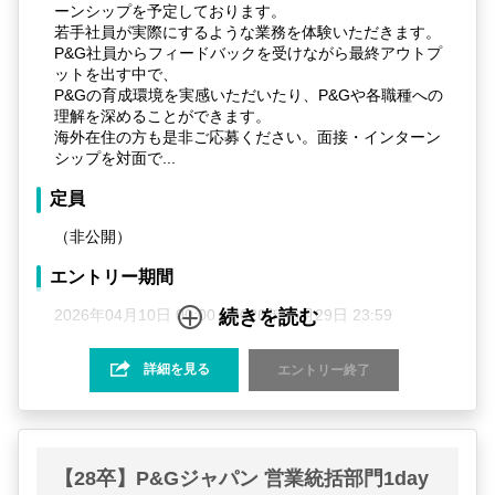
ーンシップを予定しております。
若手社員が実際にするような業務を体験いただきます。
P&G社員からフィードバックを受けながら最終アウトプ
ットを出す中で、
P&Gの育成環境を実感いただいたり、P&Gや各職種への
理解を深めることができます。
海外在住の方も是非ご応募ください。面接・インターン
シップを対面で...
定員
（非公開）
エントリー期間
2026年04月10日 00:00～2026年06月29日 23:59
続きを読む
インターン日程
詳細を見る
エントリー終了
下記のように、職種別に実施予定です。詳細は参加対象
者に連絡いたします。
A&I：9-10月頃、数日程度
F&A：9-10月頃、数日程度
【28卒】P&Gジャパン 営業統括部門1day
IT：9-10月頃、数日程度