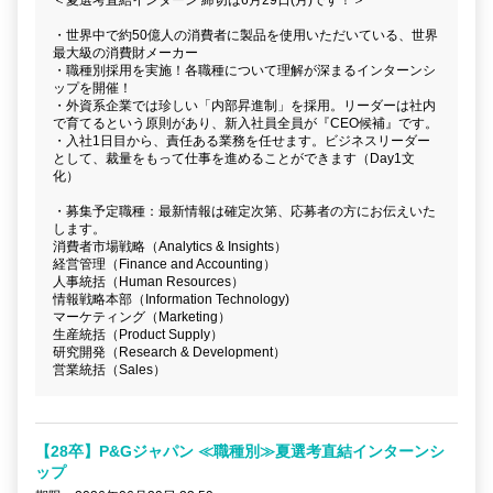
・世界中で約50億人の消費者に製品を使用いただいている、世界
最大級の消費財メーカー
・職種別採用を実施！各職種について理解が深まるインターンシ
ップを開催！
・外資系企業では珍しい「内部昇進制」を採用。リーダーは社内
で育てるという原則があり、新入社員全員が『CEO候補』です。
・入社1日目から、責任ある業務を任せます。ビジネスリーダー
として、裁量をもって仕事を進めることができます（Day1文
化）
・募集予定職種：最新情報は確定次第、応募者の方にお伝えいた
します。
消費者市場戦略（Analytics & Insights）
経営管理（Finance and Accounting）
人事統括（Human Resources）
情報戦略本部（Information Technology)
マーケティング（Marketing）
生産統括（Product Supply）
研究開発（Research & Development）
営業統括（Sales）
【28卒】P&Gジャパン ≪職種別≫夏選考直結インターンシ
ップ