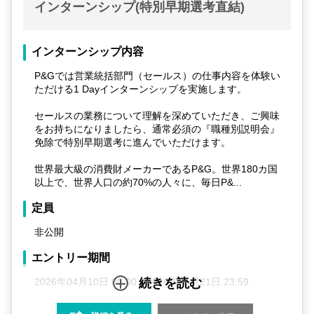
Sales：9-10月頃、数日程度
インターンシップ(特別早期選考直結)
Marketing：10-11月頃、数日程度
HR：9月頃、4週間程度（有給）
PS：9月頃、2週間程度（有給）
インターンシップ内容
R&D：9月頃、3週間程度（有給）
P&Gでは営業統括部門（セールス）の仕事内容を体験い
応募資格
ただける1 Dayインターンシップを実施します。
・2027年4月1日から2028年3月末までに国内外の大学・
セールスの業務について理解を深めていただき、ご興味
大学院を卒業する予定の方
をお持ちになりましたら、通常必須の『職種別説明会』
※研究開発（Research & Development）のみ、理系修
免除で特別早期選考に進んでいただけます。
士以上もしくは理系6年制卒のみ対象。そのほかの職種
は、学士・修士・博士、文理問わず応募可
世界最大級の消費財メーカーであるP&G。世界180カ国
・過去1年以内に、オンラインテストもしくは面接でP&
以上で、世界人口の約70%の人々に、毎日P&...
Gの選考を不合格となっていない方
・日本語がビジネスレベル（JLPT N1）以上の方
定員
・英語で簡単な意思疎通ができる方（目安TOEIC600点
以上）
非公開
・就業経験のない方（学生時代のアルバイトやインター
ンシップは可）
エントリー期間
実施場所
2026年04月10日 00:00～2026年05月21日 23:59
続きを読む
インターンシップ実施場所：対象者に連絡します（神戸
インターン日程