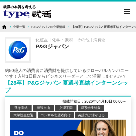
就職の本質を考える
toggl
navig
企業一覧
P&Gジャパンの企業情報
【28卒】P&Gジャパン 夏選考直結インターン
化粧品 | 化学・素材 | その他 | 消費財
P&Gジャパン
約50億人の消費者に消費財を提供しているグローバルカンパニー
です！入社1日目からビジネスリーダーとして活躍しませんか？
【28卒】P&Gジャパン 夏選考直結インターンシッ
プ
掲載開始日：2026年04月10日 00:00～
選考直結
服装自由
文理不問
理系学生対象
大学院生歓迎
コンサル志望者向け
英語力が活かせる