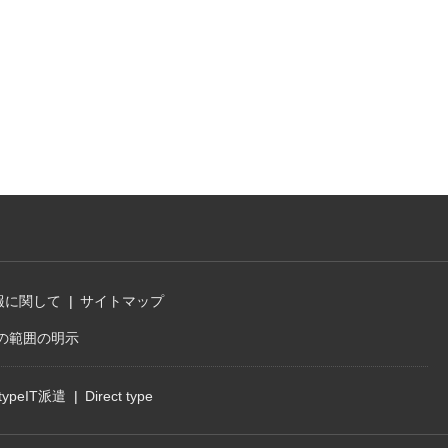
報に関して
サイトマップ
の範囲の明示
typeIT派遣
Direct type