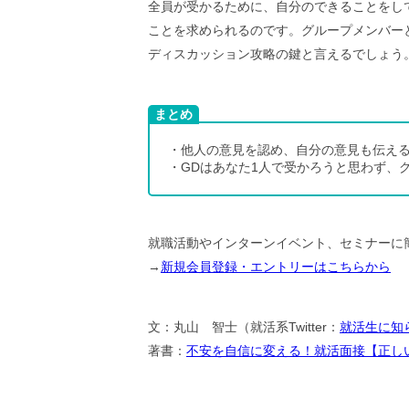
全員が受かるために、自分のできることをし
ことを求められるのです。グループメンバー
ディスカッション攻略の鍵と言えるでしょう
まとめ
・他人の意見を認め、自分の意見も伝え
・GDはあなた1人で受かろうと思わず、
就職活動やインターンイベント、セミナーに
→
新規会員登録・エントリーはこちらから
文：丸山 智士（就活系Twitter：
就活生に知
著書：
不安を自信に変える！就活面接【正し