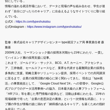
切にしている 。
情報の溢れる就活市場において、データと現場の声を組み合わせ、学生が迷
わず「自分にぴったりのキャリア」に出会えるようなサイトづくりに取り組
んでいる。
公式X：
https://x.com/typeshukatsu
公式Instagram：
https://www.instagram.com/typeshukatsu/
監修：株式会社キャリアデザインセンター type就活フェア局 事業責任者 森
雅基
2009年入社。リーマンショック後の採用氷河期から15年にわたり、一貫し
てハイエンド層の採用支援に従事。
これまで、ゴールドマン・サックス、BCG、A.T. カーニー、アクセンチュ
ア、三井物産、セールスフォースなど、業界を代表する最難関企業の採用を
多角的に支援。戦略立案やソリューション提供、採用イベントでの共同講演
に至るまで、企業の採用活動の核心に深く関わってきた。 現在は「type就
活」の事業統括として、「Google Cloud Next '24」への登壇や、Google公
式ブログでのデータ活用事例への協力、日本最大級の人事プラットフォーム
「HRプロ」等を通じた専門情報の提供など、活動は多岐にわたる。 15年の
現場経験で培った「企業の意思決定の裏側」という一次情報を武器に、トッ
プ層の学生が情報の波に溺れず「納得感のあるキャリア」を築くための指針
を提示している。