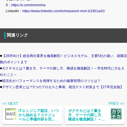
X：
https://x.com/mmorima
LinkedIn：
https://www.linkedin.com/in/masanori-mori-b3361a42/
関連リンク
■
【28卒向け】総合商社業界を徹底解剖！ビジネスモデル、主要5社の違い、就職活
動のポイントまで
■
ガクチカとは？書き方、テーマの探し方、構成を徹底解説！～学生時代に力を入
れたこと～
■
就活生がパフォーマンスを発揮するための健康管理のコツとは？
■
デザイン思考とは？5つのプロセスと事例、就活テスト対策まで【27卒完全版】
<< NEXT
PREV >>
ITエンジニア就活、いつ
ガクチカとは？書き
から始める？スケジュ
方、テーマの探し方、
ールと準備内容を完全
構成を徹底解説！～学
解説！
生時代に力を入れたこ