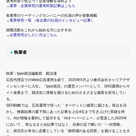
選考対策で役立つ！企業理解を深めよう
→
業界・企業研究の選考対策記事はこちら
各業界のリーディングカンパニーの社員の声が多数掲載
→
業界研究一覧 （各企業の社員のインタビュー記事）
就職活動をこれから始める方におすすめ
→
企業研究がしたい方はこちら
執筆者
執筆：type就活編集部 鍛治凜
広告代理店でのWeb広告運用を経て、2025年5月より株式会社キャリアデザ
インセンターに入社。「type就活」の運営メンバーとして、SNS運用からサ
イト改善まで、就活生に情報を届けるためのさまざまな施策を担当してい
る。
SEO戦略では、広告運用で培った「ターゲットに確実に届ける」視点を活
かし、検索結果の最下部にあった記事を上位4位まで引き上げた実績を持
つ。AIが情報を要約して提示する「AIオーバービュー」が普及した2025年
において 、単なるまとめ記事ではなく、自身の足で稼いだ「一次情報」
と、就活生が本当に必要としている「納得感のある回答」を届けることを大