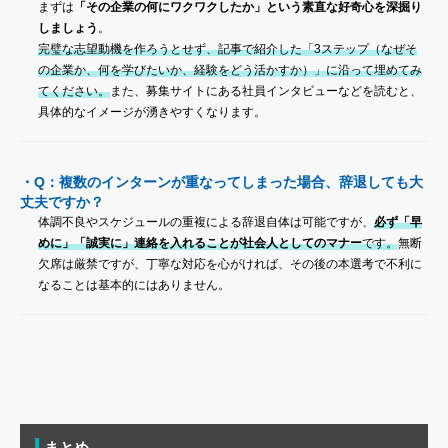
まずは
「その企業の何にワクワクしたか」という素直な好奇心を深掘り
しましょう
。
完璧な志望動機を作ろうとせず、記事で紹介した「3ステップ（なぜそ
の企業か、何を学びたいか、経験をどう活かすか）」に沿って埋めてみ
てください。
また、募集サイトにある社員インタビューなどを読むと、
具体的なイメージが湧きやすくなります。
・Q：複数のインターンが重なってしまった場合、辞退しても大
丈夫ですか？
体調不良やスケジュールの重複による辞退自体は可能ですが、
必ず「早
めに」「誠実に」連絡を入れることが社会人としてのマナー
です。
無断
欠席は厳禁ですが、丁寧な対応を心がければ、その後の本選考で不利に
なることは基本的にはありません。
まとめ