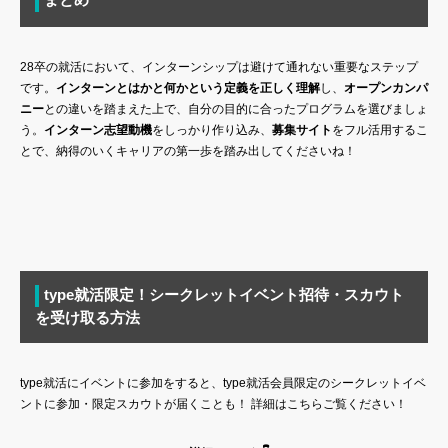
28卒の就活において、インターンシップは避けて通れない重要なステップ
です。
インターンとはかと何かという定義を正しく理解
し、
オープンカンパ
ニー
との違いを踏まえた上で、自分の目的に合ったプログラムを選びましょ
う。
インターン志望動機
をしっかり作り込み、
募集サイト
をフル活用するこ
とで、納得のいくキャリアの第一歩を踏み出してくださいね！
type就活限定！シークレットイベント招待・スカウト
を受け取る方法
type就活にイベントに参加をすると、type就活会員限定のシークレットイベ
ントに参加・限定スカウトが届くことも！ 詳細はこちらご覧ください！