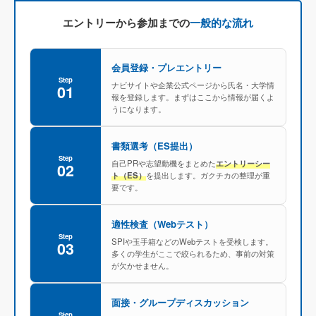
エントリーから参加までの
一般的な流れ
会員登録・プレエントリー
Step
ナビサイトや企業公式ページから氏名・大学情
01
報を登録します。まずはここから情報が届くよ
うになります。
書類選考（ES提出）
Step
自己PRや志望動機をまとめた
エントリーシー
02
ト（ES）
を提出します。ガクチカの整理が重
要です。
適性検査（Webテスト）
Step
SPIや玉手箱などのWebテストを受検します。
03
多くの学生がここで絞られるため、事前の対策
が欠かせません。
面接・グループディスカッション
Step