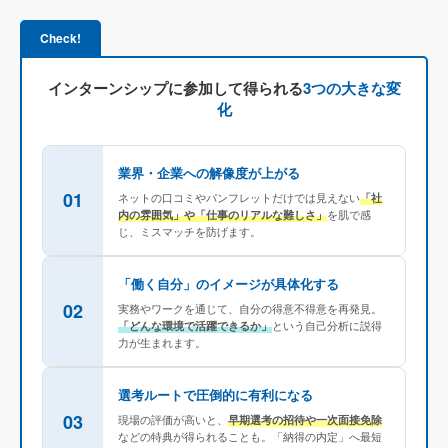
Check!
インターンシップに参加して得られる
3つの大きな変
化
業界・企業への解像度が上がる
01
ネットの口コミやパンフレットだけでは見えない
「社
内の雰囲気」や「仕事のリアルな難しさ」
を肌で感
じ、ミスマッチを防げます。
「働く自分」のイメージが具体化する
02
実務やワークを通じて、自分の得意不得意を再発見。
「どんな環境で活躍できるか」
という自己分析に説得
力が生まれます。
選考ルートで圧倒的に有利になる
03
現場の評価が高いと、
早期選考の招待や一次面接免除
などの特典が得られることも。「納得の内定」へ最短