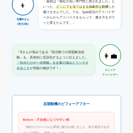
「最初は『御社の高い専門性に惹かれました』と
👦
いった、
どこにでも当てはまる抽象的な動機
しか
書けませんでした。でも、type就活のアドバイザ
ーさんからアドバイスをもらって、書き方をガラ
先輩Aさん
ッと変えたんです。」
(早大3年)
「Aさんの強みである『部活動での課題解決経
👩‍💼
験』を、具体的に言語化するように伝えました。
『自分だけの一次情報』を企業の強みとリンクさ
せること
が突破の秘訣です！」
キャリア
アドバイザー
志望動機のビフォーアフター
Before：不合格になりやすい例
「御社のグローバルな環境に魅力を感じました。私の英語力を活
かして貢献し、成長したいです。」