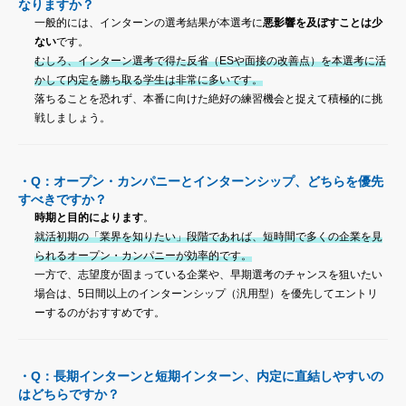
なりますか？
一般的には、インターンの選考結果が本選考に
悪影響を及ぼすことは少
ない
です。
むしろ、インターン選考で得た反省（ESや面接の改善点）を本選考に活
かして内定を勝ち取る学生は非常に多いです。
落ちることを恐れず、本番に向けた絶好の練習機会と捉えて積極的に挑
戦しましょう。
・Q：オープン・カンパニーとインターンシップ、どちらを優先
すべきですか？
時期と目的によります
。
就活初期の「業界を知りたい」段階であれば、短時間で多くの企業を見
られるオープン・カンパニーが効率的です。
一方で、志望度が固まっている企業や、早期選考のチャンスを狙いたい
場合は、5日間以上のインターンシップ（汎用型）を優先してエントリ
ーするのがおすすめです。
・Q：長期インターンと短期インターン、内定に直結しやすいの
はどちらですか？