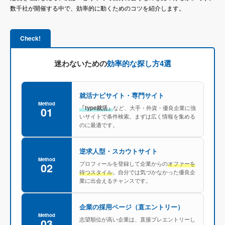
数千社が開催する中で、効率的に動くためのコツを紹介します。
Check!
迷わないための
効率的な探し方4選
就活ナビサイト・専門サイト
Method
「type就活」
など、大手・外資・優良企業に強
01
いサイトで条件検索。まずは広く情報を集める
のに最適です。
逆求人型・スカウトサイト
Method
プロフィールを登録して企業からの
オファーを
02
待つスタイル
。自分では気づかなかった優良企
業に出会えるチャンスです。
企業の採用ページ（直エントリー）
Method
志望順位が高い企業は、直接プレエントリーし
03