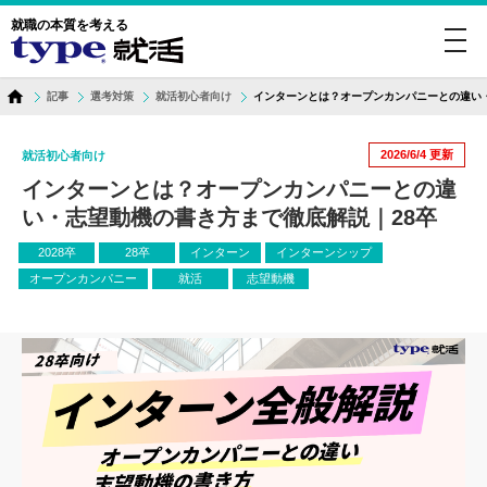
就職の本質を考える
toggl
navig
記事
選考対策
就活初心者向け
インターンとは？オープンカンパニーとの違い
2026/6/4
更新
就活初心者向け
インターンとは？オープンカンパニーとの違
い・志望動機の書き方まで徹底解説｜28卒
2028卒
28卒
インターン
インターンシップ
オープンカンパニー
就活
志望動機