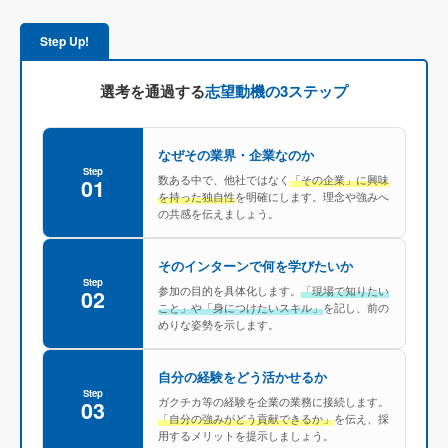
Step Up!
選考を通過する
志望動機の3ステップ
なぜその業界・企業なのか
Step
数ある中で、他社ではなく
「その企業」に興味
01
を持った独自性
を明確にします。理念や強みへ
の共感を伝えましょう。
そのインターンで何を学びたいか
Step
参加の目的を具体化します。
「現場で知りたい
02
こと」や「身につけたいスキル」
を記し、前の
めりな姿勢を示します。
自分の経験をどう活かせるか
Step
ガクチカ等の経験を企業の業務に接続します。
03
「自分の強みがどう貢献できるか」
を伝え、採
用するメリットを提示しましょう。