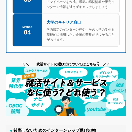
てマイページを作成。最新の締切情報や限定イ
ンターン情報を逃さずキャッチしましょう。
大学のキャリア窓口
Method
学内限定のインターン枠や、その大学の学生を
04
積極的に採用したい企業の募集が見つかること
があります。
＼＼ 就活サイトの選び方についてはこちら👇 ／／
後悔しないためのインターンシップ選びの軸