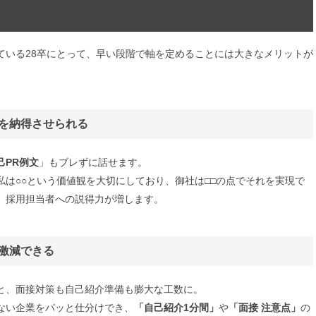
ている28卒にとって、早い段階で軸を定めることには大きなメリットが
を納得させられる
己PR例文
」もブレずに話せます。
は○○という価値観を大切にしており、御社は□□の点でそれを実現で
、採用担当者への説得力が増します。
激減できる
と、面接対策も自己紹介準備も膨大な工数に。
ない企業をパッと仕分けでき、
「自己紹介1分間」
や
「面接 注意点」
の