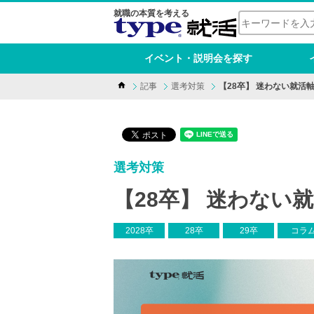
就職の本質を考える
イベント・説明会を探す
記事
選考対策
【28卒】 迷わない就活
選考対策
【28卒】 迷わない
2028卒
28卒
29卒
コラ