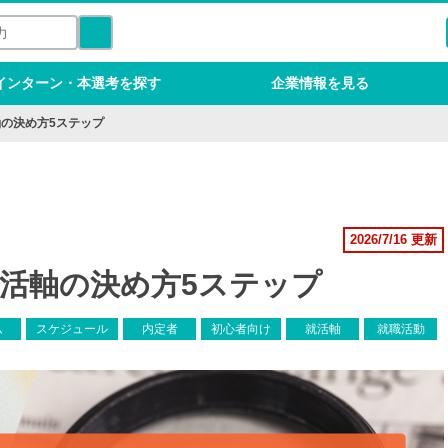
インターン・本選考を探す
企業情報を見る
軸の決め方5ステップ
2026/7/16 更新
就活軸の決め方5ステップ
ム
スケジュール
内定者
初心者向け
就活軸
就職活動