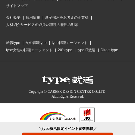
サイトマップ
会社概要
採用情報
新卒採用をお考えの企業様
人材紹介サービスの取扱い職種の範囲の明示
転職type
女の転職type
type転職エージェント
type女性の転職エージェント
20's type
type IT派遣
Direct type
Copyright © CAREER DESIGN CENTER CO.,LTD.
ALL Rights Reserved.
＼type就活限定イベント多数掲載／
type就活を運営する