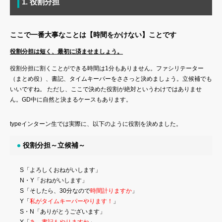
1. 役割分担
ここで一番大事なことは【時間をかけない】ことです
役割分担は短く、最初に済ませましょう。
役割分担に割くことができる時間は1分もありません。ファシリテーター
（まとめ役）、書記、タイムキーパーをささっと決めましょう。立候補でも
いいですね。 ただし、ここで決めた役割が絶対というわけではありませ
ん。GD中に自然と決まるケースもあります。
typeインターン生では実際に、以下のように役割を決めました。
役割分担～立候補～
S「よろしくおねがいします」
N・Y「おねがいします」
S「そしたら、30分なので
時間計りますか
」
Y「
私がタイムキーパーやります！
」
S・N「ありがとうございます」
Y「
あ、書記もやりますね
」