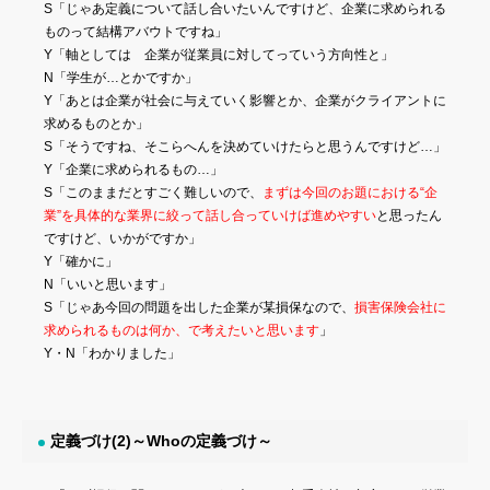
S「じゃあ定義について話し合いたいんですけど、企業に求められる
ものって結構アバウトですね」
Y「軸としては 企業が従業員に対してっていう方向性と」
N「学生が…とかですか」
Y「あとは企業が社会に与えていく影響とか、企業がクライアントに
求めるものとか」
S「そうですね、そこらへんを決めていけたらと思うんですけど…」
Y「企業に求められるもの…」
S「このままだとすごく難しいので、
まずは今回のお題における“企
業”を具体的な業界に絞って話し合っていけば進めやすい
と思ったん
ですけど、いかがですか」
Y「確かに」
N「いいと思います」
S「じゃあ今回の問題を出した企業が某損保なので、
損害保険会社に
求められるものは何か、で考えたいと思います
」
Y・N「わかりました」
定義づけ(2)～Whoの定義づけ～