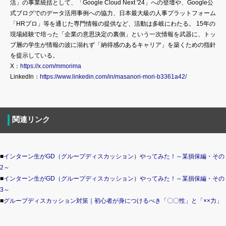
活」の事業統括として、「Google Cloud Next '24」への登壇や、Google公
式ブログでのデータ活用事例への協力、日本最大級の人事プラットフォーム
「HRプロ」等を通じた専門情報の提供など、活動は多岐にわたる。 15年の
現場経験で培った「企業の意思決定の裏側」という一次情報を武器に、トッ
プ層の学生が情報の波に溺れず「納得感のあるキャリア」を築くための指針
を提示している。
X：
https://x.com/mmorima
LinkedIn：
https://www.linkedin.com/in/masanori-mori-b3361a42/
関連リンク
■
インターン生がGD（グループディスカッション）やってみた！～某損保編・その
2～
■
インターン生がGD（グループディスカッション）やってみた！～某損保編・その
3～
■
グループディスカッション対策｜初心者が身につけるべき「〇〇性」と「××力」