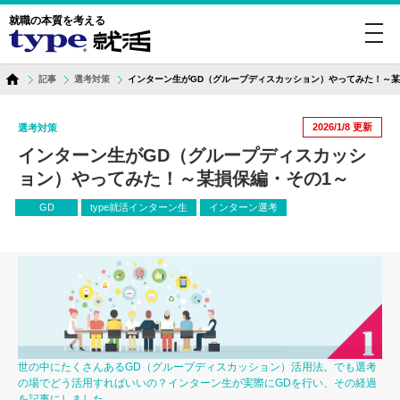
就職の本質を考える
toggl
navig
記事
選考対策
インターン生がGD（グループディスカッション）やってみた！～某
2026/1/8
更新
選考対策
インターン生がGD（グループディスカッシ
ョン）やってみた！～某損保編・その1～
GD
type就活インターン生
インターン選考
世の中にたくさんあるGD（グループディスカッション）活用法。でも選考
の場でどう活用すればいいの？インターン生が実際にGDを行い、その経過
を記事にしました。