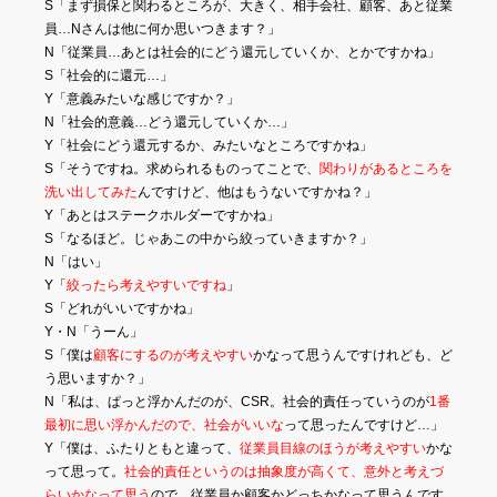
S「まず損保と関わるところが、大きく、相手会社、顧客、あと従業
員…Nさんは他に何か思いつきます？」
N「従業員…あとは社会的にどう還元していくか、とかですかね」
S「社会的に還元…」
Y「意義みたいな感じですか？」
N「社会的意義…どう還元していくか…」
Y「社会にどう還元するか、みたいなところですかね」
S「そうですね。求められるものってことで、
関わりがあるところを
洗い出してみた
んですけど、他はもうないですかね？」
Y「あとはステークホルダーですかね」
S「なるほど。じゃあこの中から絞っていきますか？」
N「はい」
Y「
絞ったら考えやすいですね
」
S「どれがいいですかね」
Y・N「うーん」
S「僕は
顧客にするのが考えやすい
かなって思うんですけれども、ど
う思いますか？」
N「私は、ぱっと浮かんだのが、CSR。社会的責任っていうのが
1番
最初に思い浮かんだので、社会がいいな
って思ったんですけど…」
Y「僕は、ふたりともと違って、
従業員目線のほうが考えやすい
かな
って思って。
社会的責任というのは抽象度が高くて、意外と考えづ
らいかなって思う
ので、従業員か顧客かどっちかなって思うんです