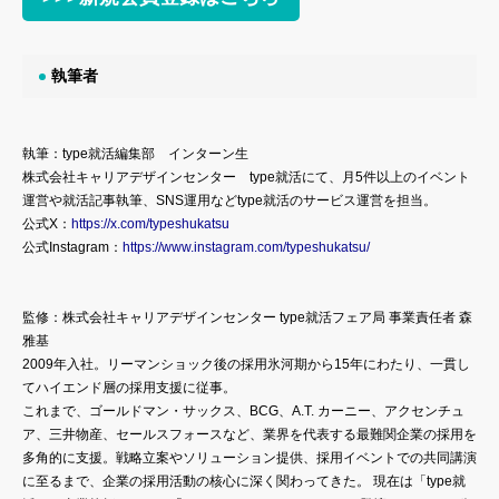
執筆者
執筆：type就活編集部 インターン生
株式会社キャリアデザインセンター type就活にて、月5件以上のイベント
運営や就活記事執筆、SNS運用などtype就活のサービス運営を担当。
公式X：
https://x.com/typeshukatsu
公式Instagram：
https://www.instagram.com/typeshukatsu/
監修：株式会社キャリアデザインセンター type就活フェア局 事業責任者 森
雅基
2009年入社。リーマンショック後の採用氷河期から15年にわたり、一貫し
てハイエンド層の採用支援に従事。
これまで、ゴールドマン・サックス、BCG、A.T. カーニー、アクセンチュ
ア、三井物産、セールスフォースなど、業界を代表する最難関企業の採用を
多角的に支援。戦略立案やソリューション提供、採用イベントでの共同講演
に至るまで、企業の採用活動の核心に深く関わってきた。 現在は「type就