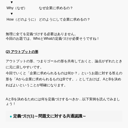
▼
Why（なぜ）
なぜ企業に求めるの？
▼
How（どのように）
どのようにして企業に求めるの？
無理に全てを定義づけする必要はありません。
今回のお題では、WhoとWhatの定義づけが必要そうですね！
(2) アウトプットの形
アウトプットの形、つまりゴールの形を共有しておくと、論点がずれたとき
に元に戻しやすいです。
今回でいくと「企業に求められるものは何か？」というお題に対する答えの
形を「Aから企業に求められるものはBです。」としておけば、AとBを決め
ればよいということが明確になります。
AとBを決めるためには何を定義づけするべきか…以下実例を読んでみまし
ょう！
定義づけ(1)～問題文に対する共通認識～