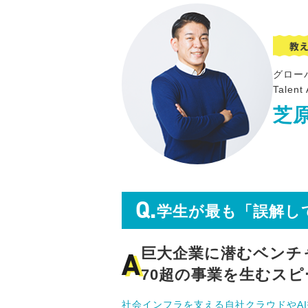
グロー
Talent 
芝
Q.
学生が最も「誤解し
A
巨大企業に潜むベンチ
70超の事業を生むスピ
社会インフラを支える自社クラウドやA