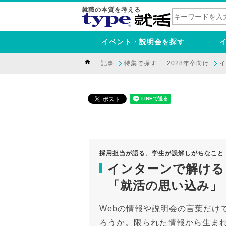
就職の本質を考える
イベント・説明会を探す
記事
特集で探す
2028年卒向け
イ
採用担当が語る、学生が誤解しがちなこと
インターンで解ける
「就活の思い込み」
Webの情報や説明会の言葉だけ
ろうか。限られた情報から生ま