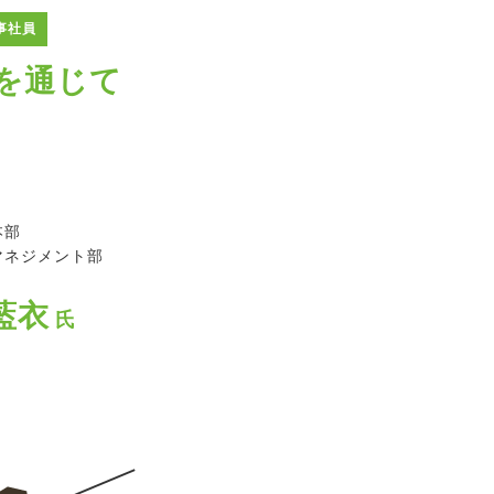
事社員
を通じて
本部
マネジメント部
藍衣
氏