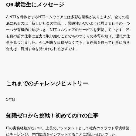
Q6.就活生にメッセージ
A.NTTを母体とするNTTコムウェアには多彩な業務がありますが、全ての根
底にあるのは「新しい社会の実現」。関連性がないように思える仕事の一つ
一つが有機的に結びつき、NTTコムウェアのサービスを実現しています。私
も目の前の仕事に全力で取り組むことでものづくりの本質を知り、理想の仕
事を見つけました。今は明確な目標がなくても、責任感を持って仕事に向き
合えば、目指す道を見つけられるはずです。
これまでのチャレンジヒストリー
1年目
知識ゼロから挑戦！初めてのITの仕事
ITの実務経験がない中、上長のアシスタントとして社内のクラウド環境構築
にチャレンジ。専門知識をインプットすることに精いっぱいでした