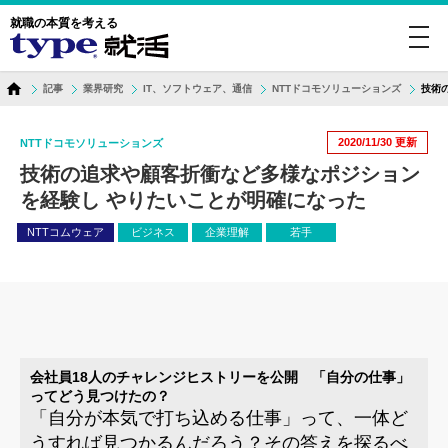
就職の本質を考える
toggl
navig
記事
業界研究
IT、ソフトウェア、通信
NTTドコモソリューションズ
技術
2020/11/30
更新
NTTドコモソリューションズ
技術の追求や顧客折衝など多様なポジション
を経験し やりたいことが明確になった
NTTコムウェア
ビジネス
企業理解
若手
会社員18人のチャレンジヒストリーを公開 「自分の仕事」
ってどう見つけたの？
「自分が本気で打ち込める仕事」って、一体ど
うすれば見つかるんだろう？その答えを探るべ