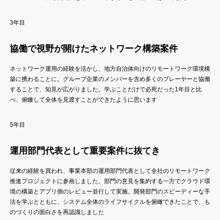
3年目
協働で視野が開けたネットワーク構築案件
ネットワーク運用の経験を活かし、地方自治体向けのリモートワーク環境構
築に携わることに。グループ企業のメンバーを含め多くのプレーヤーと協働
することで、知見が広がりました。学ぶことだけで必死だった1年目と比
べ、俯瞰して全体を見渡すことができたように思います
5年目
運用部門代表として重要案件に抜てき
従来の経験を買われ、事業本部の運用部門代表として全社のリモートワーク
推進プロジェクトに参画しました。部門の意見を集約する一方でクラウド環
境の構築とアプリ側のレビュー並行して実施。開発部門のスピーディーな手
法を学ぶとともに、システム全体のライフサイクルを俯瞰できたことで、も
のづくりの面白さを再認識しました