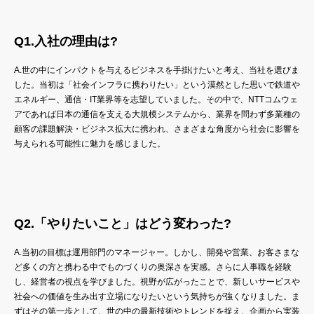
Q1.入社の理由は?
A.世の中にインパクトを与えるビジネスを手掛けたいと考え、当社を選びま
した。当初は「社会インフラに携わりたい」という漠然とした思いで鉄道や
エネルギー、通信・IT業界等を志望していました。その中で、NTTコムウェ
アであれば日本の通信を支える大規模システムから、業界を問わず多業種の
顧客の課題解決・ビジネス拡大に携われ、さまざまな角度から社会に影響を
与えられる可能性に魅力を感じました。
Q2.「やりたいこと」はどう変わった?
A.当初の目標は運用部門のマネージャー。しかし、開発や営業、お客さまな
ど多くの方と携わる中でものづくりの奥深さを実感。さらに人事職を経験
し、経営者の視点を学びました。視野が広がったことで、新しいサービスや
社会への価値を生み出す立場になりたいという気持ちが強くなりました。ま
ずはその第一歩として、世の中の最新技術やトレンドを捉え、企画から実装