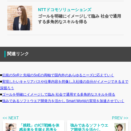
NTTドコモソリューションズ
ゴールを明確にイメージして臨み 社会で通用
する多角的なスキルを得る
関連リンク
■
伝統のSoRと先端のSoEの両軸で国内外のあらゆるニーズに応えていく
■
実現したいキャリアパスや仕事内容を想像し入社後の自分がイメージできるまで
深掘ろう
■
ゴールを明確にイメージして臨み 社会で通用する多角的なスキルを得る
■
強みであるソフトウエア開発力を活かし Smart Worldの実現を加速させていく
<< NEXT
PREV >>
「挑戦」のICT戦略を体
強みであるソフトウエ
感未来を見据え思考を
ア開発力を活かし