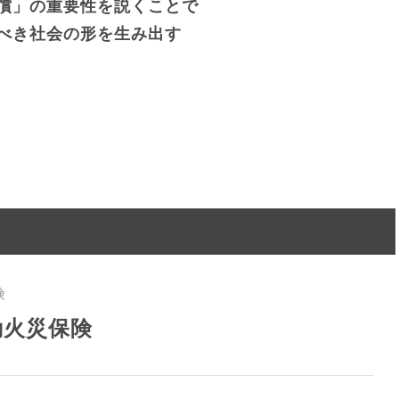
償」の重要性を説くことで
べき社会の形を生み出す
険
動火災保険