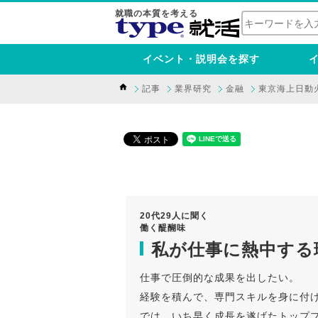
就職の本質を考える
イベント・説明会を探す
記事
業界研究
金融
東京海上日動
20代29人に聞く
働く醍醐味
私が仕事に熱中する
仕事で圧倒的な成果を出したい。
経験を積んで、専門スキルを身に付
では、いち早く成長を遂げたトップ