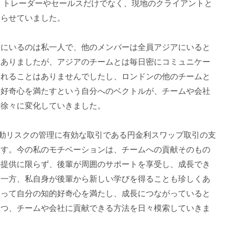
し、トレーダーやセールスだけでなく、現地のクライアントと
躍らせていました。
ンにいるのは私一人で、他のメンバーは全員アジアにいると
もありましたが、アジアのチームとは毎日密にコミュニケー
われることはありませんでしたし、ロンドンの他のチームと
的好奇心を満たすという自分へのベクトルが、チームや会社
に徐々に変化していきました。
変動リスクの管理に有効な取引である円金利スワップ取引の支
ます。今の私のモチベーションは、チームへの貢献そのもの
の提供に限らず、後輩が周囲のサポートを享受し、成長でき
。一方、私自身が後輩から新しい学びを得ることも珍しくあ
回って自分の知的好奇心を満たし、成長につながっていると
つつ、チームや会社に貢献できる方法を日々模索していきま