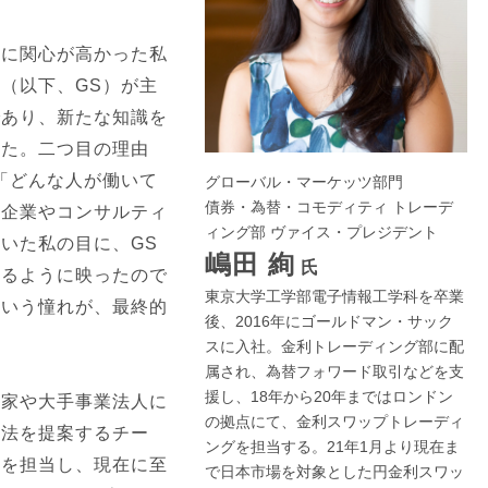
とに関心が高かった私
（以下、GS）が主
であり、新たな知識を
した。二つ目の理由
「どんな人が働いて
グローバル・マーケッツ部門
債券・為替・コモディティ トレーデ
系企業やコンサルティ
ィング部 ヴァイス・プレジデント
いた私の目に、GS
嶋田 絢
氏
いるように映ったので
東京大学工学部電子情報工学科を卒業
という憧れが、最終的
後、2016年にゴールドマン・サック
スに入社。金利トレーディング部に配
属され、為替フォワード取引などを支
援し、18年から20年まではロンドン
資家や大手事業法人に
の拠点にて、金利スワップトレーディ
方法を提案するチー
ングを担当する。21年1月より現在ま
務を担当し、現在に至
で日本市場を対象とした円金利スワッ