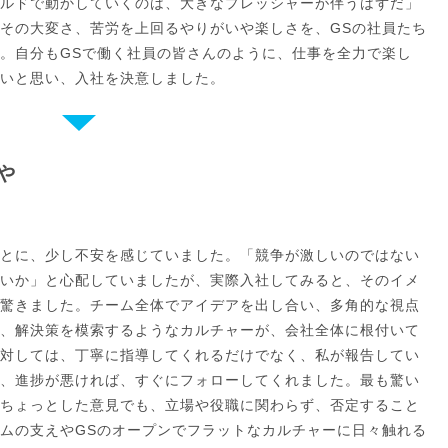
ルドで動かしていくのは、大きなプレッシャーが伴うはずだ」
その大変さ、苦労を上回るやりがいや楽しさを、GSの社員たち
。自分もGSで働く社員の皆さんのように、仕事を全力で楽し
いと思い、入社を決意しました。
や
とに、少し不安を感じていました。「競争が激しいのではない
いか」と心配していましたが、実際入社してみると、そのイメ
驚きました。チーム全体でアイデアを出し合い、多角的な視点
、解決策を模索するようなカルチャーが、会社全体に根付いて
対しては、丁寧に指導してくれるだけでなく、私が報告してい
、進捗が悪ければ、すぐにフォローしてくれました。最も驚い
ちょっとした意見でも、立場や役職に関わらず、否定すること
ムの支えやGSのオープンでフラットなカルチャーに日々触れる