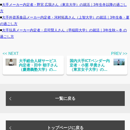
■
大手メーカー内定者・野宮 広我さん（東京大学）の就活｜3年生冬以降の過ごし
方
■
大手外資系食品メーカー内定者・河村拓真さん（上智大学）の就活｜3年生春・夏
の過ごし方
■
大手玩具メーカー内定者・庄司賢人さん（早稲田大学）の就活｜3年生秋～冬 の
過ごし方
<< NEXT
PREV >>
大手総合人材サービス
国内大手ICTベンダー内
内定者・田中 朝子さん
定者・小栗 早貴さん
（慶應義塾大学）の就
（東京女子大学）の就
活｜3年生秋以降の過ご
活｜3年生秋～春の過ご
し方
し方
一覧に戻る
トップページに戻る