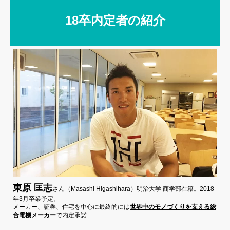
18卒内定者の紹介
東原 匡志
さん（Masashi Higashihara）明治大学 商学部在籍。2018
年3月卒業予定。
メーカー、証券、住宅を中心に最終的には
世界中のモノづくりを支える総
合電機メーカー
で内定承諾