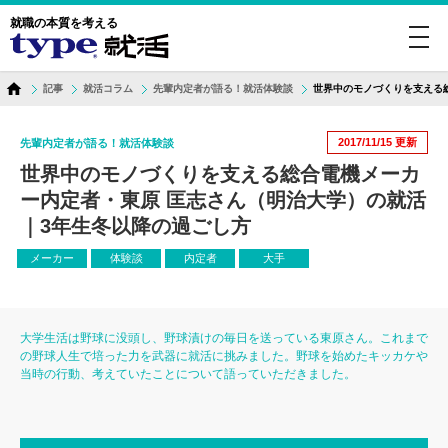
就職の本質を考える
toggl
navig
記事
就活コラム
先輩内定者が語る！就活体験談
世界中のモノづくりを支える
2017/11/15
更新
先輩内定者が語る！就活体験談
世界中のモノづくりを支える総合電機メーカ
ー内定者・東原 匡志さん（明治大学）の就活
｜3年生冬以降の過ごし方
メーカー
体験談
内定者
大手
大学生活は野球に没頭し、野球漬けの毎日を送っている東原さん。これまで
の野球人生で培った力を武器に就活に挑みました。野球を始めたキッカケや
当時の行動、考えていたことについて語っていただきました。