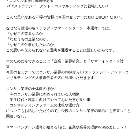
✓コンサル業界に興味がある
✓EYストラテジー・アンド・コンサルティングに就職したい！
こんな思いがある28卒の皆様は今回のセミナーにぜひご参加ください。
なぜなら就活の各ステップ（サマーインターン、本選考）では、
「なぜこの業界なのか」
「なぜうちの企業なのか」
「なぜこの仕事がしたいのか」
この思いを伝えられないと選考を通過することは難しいからです。
そのために今できることは「企業・業界研究」と「サマーインターン対
策」。
今回のセミナーではコンサル業界のBig4からEYストラテジー・アンド・コ
ンサルティングの人事責任者の方に登壇いただきます。
コンサル業界の全体像のほか、
・今のコンサル業界に求められている人物像
・学生時代・就活に向けてやっておいた方が良い事
・コンサルティングファームの比較や選び方
についてもお話しいただくので、今後のコンサル業界の就活にも役立つこと
間違いなし。
サマーインターン選考が始まる前に、企業や業界の理解を深めましょう！