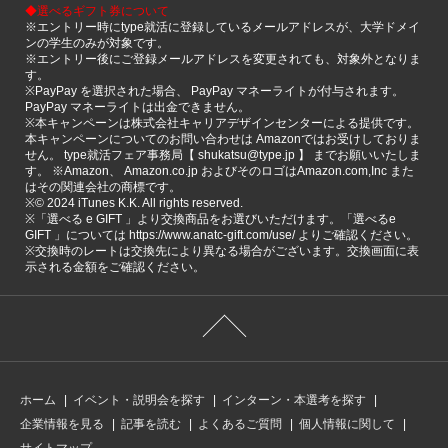
◆選べるギフト券について
※エントリー時にtype就活に登録しているメールアドレスが、大学ドメイ
ンの学生のみが対象です。
※エントリー後にご登録メールアドレスを変更されても、対象外となりま
す。
※PayPay を選択された場合、 PayPay マネーライトが付与されます。
PayPay マネーライトは出金できません。
※本キャンペーンは株式会社キャリアデザインセンターによる提供です。
本キャンペーンについてのお問い合わせは Amazonではお受けしておりま
せん。 type就活フェア事務局【 shukatsu@type.jp 】 までお願いいたしま
す。 ※Amazon、 Amazon.co.jp およびそのロゴはAmazon.com,Inc また
はその関連会社の商標です。
※©️ 2024 iTunes K.K. All rights reserved.
※「選べる e GIFT 」より交換商品をお選びいただけます。「選べるe
GIFT 」については https://www.anatc-gift.com/use/ よりご確認ください。
※交換時のレートは交換先により異なる場合がございます。交換画面に表
示される金額をご確認ください。
ホーム
イベント・説明会を探す
インターン・本選考を探す
企業情報を見る
記事を読む
よくあるご質問
個人情報に関して