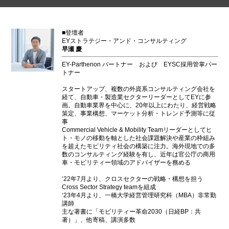
■登壇者
EYストラテジー・アンド・コンサルティング
早瀬 慶
EY-Parthenon パートナー および EYSC採用管掌パー
トナー
スタートアップ、複数の外資系コンサルティング会社を
経て、自動車・製造業セクターリーダーとしてEYに参
画。自動車業界を中心に、20年以上にわたり、経営戦略
策定、事業構想、マーケット分析・トレンド予測等に従
事
Commercial Vehicle & Mobility Teamリーダーとしてヒ
ト・モノの移動を軸とした社会課題解決や産業の枠組み
を超えたモビリティ社会の構築に注力。海外現地での多
数のコンサルティング経験を有し、近年は官公庁の商用
車・モビリティー領域のアドバイザーを務める
‘22年7月より、クロスセクターの戦略・構想を担う
Cross Sector Strategy teamを組成
‘23年4月より、一橋大学経営管理研究科（MBA）非常勤
講師
主な著書に「モビリティー革命2030（日経BP：共
著）」、他寄稿、講演多数