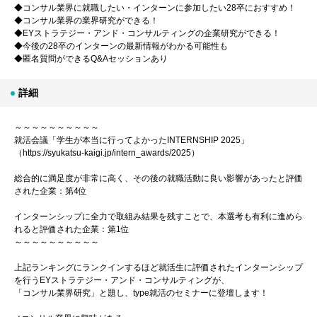
◆コンサル業界に就職したい・インターンに参加したい28卒におすすめ！
◆コンサル業界の業界研究ができる！
◆EYストラテジー・アンド・コンサルティングの企業研究ができる！
◆今後の28卒のインターンの最新情報がわかる可能性も
◆匿名質問ができるQ&Aセッションあり
詳細
～～～～～～～～～～
就活会議「学生が本当に行ってよかったINTERNSHIP 2025」
（https://syukatsu-kaigi.jp/intern_awards/2025）
総合的に満足度が非常に高く、その後の就職活動に良い影響があったと評価
された企業：第4位
インターンシップに全力で取組み結果を残すことで、本選考も有利に進めら
れると評価された企業：第1位
～～～～～～～～～～
上記ランキングにランクインするほど就活生に評価されたインターンシップ
を行うEYストラテジー・アンド・コンサルティングが、
「コンサル業界研究」と題し、type就活のセミナーに登壇します！