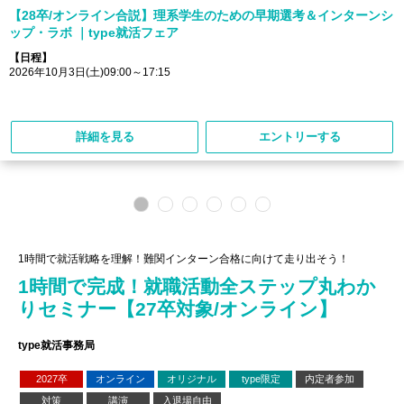
【28卒/オンライン合説】理系学生のための早期選考＆インターンシ
ップ・ラボ ｜type就活フェア
【日程】
2026年10月3日(土)09:00～17:15
詳細を見る
エントリーする
1時間で就活戦略を理解！難関インターン合格に向けて走り出そう！
1時間で完成！就職活動全ステップ丸わか
りセミナー【27卒対象/オンライン】
type就活事務局
2027卒
オンライン
オリジナル
type限定
内定者参加
対策
講演
入退場自由