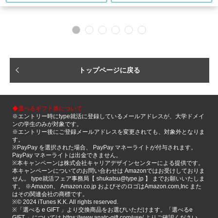
トップページに戻る
◆選べるギフト券について
※エントリー時にtype就活に登録しているメールアドレスが、大学ドメイ
ンの学生のみが対象です。
※エントリー後にご登録メールアドレスを変更されても、対象外となりま
す。
※PayPay を選択された場合、 PayPay マネーライトが付与されます。
PayPay マネーライトは出金できません。
※本キャンペーンは株式会社キャリアデザインセンターによる提供です。
本キャンペーンについてのお問い合わせは Amazonではお受けしておりま
せん。 type就活フェア事務局【 shukatsu@type.jp 】 までお願いいたしま
す。 ※Amazon、 Amazon.co.jp およびそのロゴはAmazon.com,Inc また
はその関連会社の商標です。
※©️ 2024 iTunes K.K. All rights reserved.
※「選べる e GIFT 」より交換商品をお選びいただけます。「選べるe
GIFT 」については https://www.anatc-gift.com/use/ よりご確認ください。