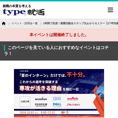
就職の本質を考える
toggl
navig
イベント・説明会一覧
1時間で完成！就職活動全ステップ丸わかりセミナー【27卒対象
本イベントは開催終了しました。
このページを見ている人におすすめなイベントはコチ
ラ！