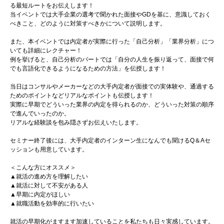
る最短ルートをお伝えします！
当イベントでは大手企業の選考で聞かれた面接やGDを基に、意識しておく
べきこと、どのように対策すべきかについて説明します。
また、本イベントでは内定者が実際に行った「自己分析」「業界分析」につ
いても詳細にレクチャー！
例を挙げると、自己分析のパートでは「自分の人生を振り返って、面接で何
でも言語化できるようになるための方法」を伝授します！
当日はコンサルやメーカーなどの大手内定者が面接での実体験や、通過する
ためのポイントなどリアルなポイントも伝授します！
実際に早期でどういった業界の内定を得られるのか、どういった対策の順序
で進んでいったのか。
リアルな経験談を包み隠さずお伝えいたします。
セミナー終了後には、大手内定者のインターン生になんでも聞けるQ＆Aセ
ッションも用意しています。
＜こんな方にオススメ＞
▲就活の進め方を理解したい
▲就活に対して不安がある人
▲早期に内定がほしい
▲就職活動を効率的に行いたい
就活の早期化がますます加速していることを私たちも日々実感しています。