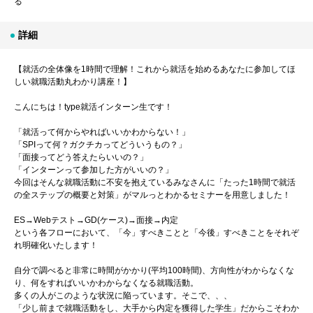
る
詳細
【就活の全体像を1時間で理解！これから就活を始めるあなたに参加してほ
しい就職活動丸わかり講座！】
こんにちは！type就活インターン生です！
「就活って何からやればいいかわからない！」
「SPIって何？ガクチカってどういうもの？」
「面接ってどう答えたらいいの？」
「インターンって参加した方がいいの？」
今回はそんな就職活動に不安を抱えているみなさんに「たった1時間で就活
の全ステップの概要と対策」がマルっとわかるセミナーを用意しました！
ES→Webテスト→GD(ケース)→面接→内定
という各フローにおいて、「今」すべきことと「今後」すべきことをそれぞ
れ明確化いたします！
自分で調べると非常に時間がかかり(平均100時間)、方向性がわからなくな
り、何をすればいいかわからなくなる就職活動。
多くの人がこのような状況に陥っています。そこで、、、
「少し前まで就職活動をし、大手から内定を獲得した学生」だからこそわか