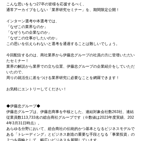
こんな思いをもつ27卒の皆様を応援するべく、
通常アーカイブをしない「業界研究セミナー」を、期間限定公開！
インターン選考や本選考では、
「なぜこの業界なのか」
「なぜうちの企業なのか」
「なぜこの仕事がしたいのか」
この思いを伝えられないと選考を通過することは難しいでしょう。
今回配信するのは、商社業界から伊藤忠グループの社員の方に登壇いただい
たセミナー！
業界の解説から業界での立ち位置、伊藤忠グループの企業紹介をしていただ
いたので、
周りの就活生に差をつける業界研究に必要なことを網羅できます！
お気軽にエントリーしてください！
◆伊藤忠グループ◆
伊藤忠グループは、伊藤忠商事を中核とした、連結対象会社数263社、連結
従業員数113,733名の総合商社グループです（※数値は2023年度実績、202
4年3月31日時点）。
あらゆる分野において、総合商社の伝統的かつ基本となるビジネスモデルで
ある「トレーディング」とビジネス創造の重要な手段となる「事業投資」の
２つを両輪として、幅広いビジネスを展開しています。