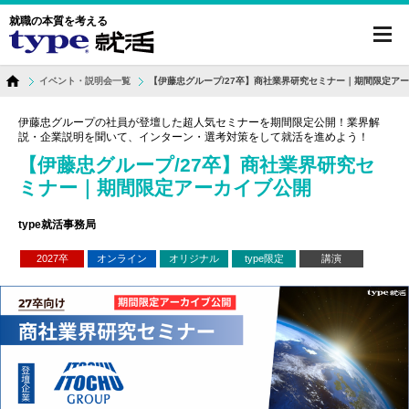
就職の本質を考える
toggl
navig
イベント・説明会一覧
【伊藤忠グループ/27卒】商社業界研究セミナー｜期間限定ア
伊藤忠グループの社員が登壇した超人気セミナーを期間限定公開！業界解
説・企業説明を聞いて、インターン・選考対策をして就活を進めよう！
【伊藤忠グループ/27卒】商社業界研究セ
ミナー｜期間限定アーカイブ公開
type就活事務局
2027卒
オンライン
オリジナル
type限定
講演