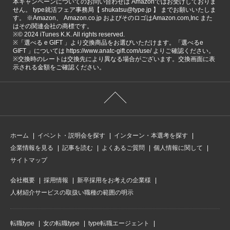
本キャンペーンについてのお問い合わせは Amazonではお受けしておりま
せん。 type就活フェア事務局【 shukatsu@type.jp 】 までお願いいたしま
す。 ※Amazon、 Amazon.co.jp およびそのロゴはAmazon.com,Inc また
はその関連会社の商標です。
※©️ 2024 iTunes K.K. All rights reserved.
※「選べる e GIFT 」より交換商品をお選びいただけます。「選べるe
GIFT 」については https://www.anatc-gift.com/use/ よりご確認ください。
※交換時のレートは交換先により異なる場合がございます。交換画面に表
示される金額をご確認ください。
ホーム
イベント・説明会を探す
インターン・本選考を探す
企業情報を見る
記事を読む
よくあるご質問
個人情報に関して
サイトマップ
会社概要
採用情報
新卒採用をお考えの企業様
人材紹介サービスの取扱い職種の範囲の明示
転職type
女の転職type
type転職エージェント