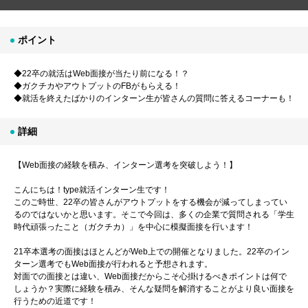
ポイント
◆22卒の就活はWeb面接が当たり前になる！？
◆ガクチカやアウトプットのFBがもらえる！
◆就活を終えたばかりのインターン生が皆さんの質問に答えるコーナーも！
詳細
【Web面接の経験を積み、インターン選考を突破しよう！】
こんにちは！type就活インターン生です！
このご時世、22卒の皆さんがアウトプットをする機会が減ってしまってい
るのではないかと思います。そこで今回は、多くの企業で質問される「学生
時代頑張ったこと（ガクチカ）」を中心に模擬面接を行います！
21卒本選考の面接はほとんどがWeb上での開催となりました。22卒のイン
ターン選考でもWeb面接が行われると予想されます。
対面での面接とは違い、Web面接だからこそ心掛けるべきポイントは何で
しょうか？実際に経験を積み、そんな疑問を解消することがより良い面接を
行うための近道です！