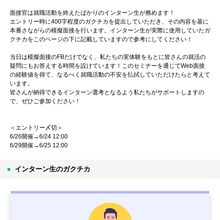
面接官は就職活動を終えたばかりのインターン生が務めます！
エントリー時に400字程度のガクチカを提出していただき、その内容を基に
本番さながらの模擬面接を行います。インターン生が実際に使用していたガ
クチカをこのページの下に記載していますので参考にしてください！
当日は模擬面接のFBだけでなく、私たちの実体験をもとに皆さんの就活の
疑問にもお答えする時間を設けています！このセミナーを通じてWeb面接
の経験値を得て、なるべく就職活動の不安を払拭していただけたらと考えて
います。
皆さんが納得できるインターン選考となるよう私たちがサポートしますの
で、ぜひご参加ください！
＜エントリー〆切＞
6/26開催→6/24 12:00
6/29開催→6/25 12:00
インターン生のガクチカ