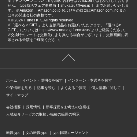
本キャンペーンについてのお問い合わせは Amazonではお受けしておりま
せん。 type就活フェア事務局【 shukatsu@type.jp 】 までお願いいたしま
す。 ※Amazon、 Amazon.co.jp およびそのロゴはAmazon.com,Inc また
はその関連会社の商標です。
※©️ 2024 iTunes K.K. All rights reserved.
※「選べる e GIFT 」より交換商品をお選びいただけます。「選べるe
GIFT 」については https://www.anatc-gift.com/use/ よりご確認ください。
※交換時のレートは交換先により異なる場合がございます。交換画面に表
示される金額をご確認ください。
ホーム
イベント・説明会を探す
インターン・本選考を探す
企業情報を見る
記事を読む
よくあるご質問
個人情報に関して
サイトマップ
会社概要
採用情報
新卒採用をお考えの企業様
人材紹介サービスの取扱い職種の範囲の明示
転職type
女の転職type
type転職エージェント