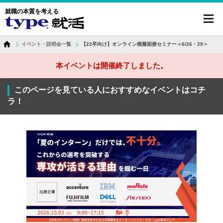
就職の本質を考える
toggl
navig
イベント・説明会一覧
【22卒向け】オンライン模擬面接セミナー＜6/26・29＞
本イベントは開催終了しました。
このページを見ている人におすすめなイベントはコチ
ラ！