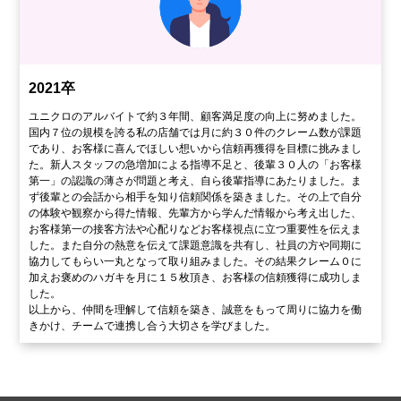
2021卒
ユニクロのアルバイトで約３年間、顧客満足度の向上に努めました。
国内７位の規模を誇る私の店舗では月に約３０件のクレーム数が課題
であり、お客様に喜んでほしい想いから信頼再獲得を目標に挑みまし
た。新人スタッフの急増加による指導不足と、後輩３０人の「お客様
第一」の認識の薄さが問題と考え、自ら後輩指導にあたりました。ま
ず後輩との会話から相手を知り信頼関係を築きました。その上で自分
の体験や観察から得た情報、先輩方から学んだ情報から考え出した、
お客様第一の接客方法や心配りなどお客様視点に立つ重要性を伝えま
した。また自分の熱意を伝えて課題意識を共有し、社員の方や同期に
協力してもらい一丸となって取り組みました。その結果クレーム０に
加えお褒めのハガキを月に１５枚頂き、お客様の信頼獲得に成功しま
した。
以上から、仲間を理解して信頼を築き、誠意をもって周りに協力を働
きかけ、チームで連携し合う大切さを学びました。