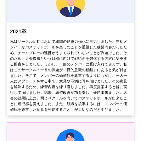
2021卒
私はサークル活動において組織の結束力強化に注力しました。当初メ
ンバーがバスケットボールを楽しむことを重視した練習内容だったた
め、チームプレーの連携がうまく取れていないことが課題でした。そ
のため、大会優勝という目標に向けて戦術面を強化する内容に変更す
る提案をしました。しかし、一部のメンバーに受け入れて貰えず、私
はこのサークルの一番の課題が「目的意識の齟齬」にあると気が付き
ました。そこで、メンバーの価値観を尊重するように心がけ、一人一
人にアプローチをする中で、意見や不満に耳を傾けました。その意見
を解決するため、練習内容を練り直しました。再度提案すると皆に実
行して頂けました。結果、練習改善が功を奏し、優勝出来ました。大
会の結果以上に、同じベクトルを向いてバスケットボールが出来たこ
とに達成感を覚えました。また、組織を統率するには「メンバーの価
値観を尊重した意見を発信すること」が大切なのだと学びました。