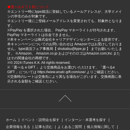
◆選べるギフト券について
※エントリー時にtype就活に登録しているメールアドレスが、大学ドメイ
ンの学生のみが対象です。
※エントリー後にご登録メールアドレスを変更されても、対象外となりま
す。
※PayPay を選択された場合、 PayPay マネーライトが付与されます。
PayPay マネーライトは出金できません。
※本キャンペーンは株式会社キャリアデザインセンターによる提供です。
本キャンペーンについてのお問い合わせは Amazonではお受けしておりま
せん。 type就活フェア事務局【 shukatsu@type.jp 】 までお願いいたしま
す。 ※Amazon、 Amazon.co.jp およびそのロゴはAmazon.com,Inc また
はその関連会社の商標です。
※©️ 2024 iTunes K.K. All rights reserved.
※「選べる e GIFT 」より交換商品をお選びいただけます。「選べるe
GIFT 」については https://www.anatc-gift.com/use/ よりご確認ください。
※交換時のレートは交換先により異なる場合がございます。交換画面に表
示される金額をご確認ください。
ホーム
イベント・説明会を探す
インターン・本選考を探す
企業情報を見る
記事を読む
よくあるご質問
個人情報に関して