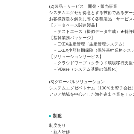
(2)製品・サービス 開発・販売事業
システムエグゼが得意とする技術であるデー
お客様課題を解決に導く各種製品・サービス
【データベース関連製品】
－テストエース（擬似データ生成）★特許
【基幹業務パッケージ】
－EXEX生産管理（生産管理システム）
－EXEX少額短期保険（保険基幹業務シス
【ソリューションサービス】
－クラウドワープ（クラウド環境移行支援
－VBase（システム基盤の仮想化）
(3)グローバルソリューション
システムエグゼベトナム（100％出資子会社
アジア地域を中心とした海外進出企業をIT
制度
制度あり
・新人研修