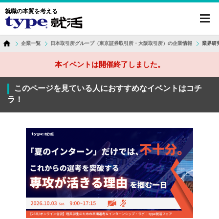
就職の本質を考える
toggl
navig
企業一覧
日本取引所グループ（東京証券取引所・大阪取引所）の企業情報
業界研
本イベントは開催終了しました。
このページを見ている人におすすめなイベントはコチ
ラ！