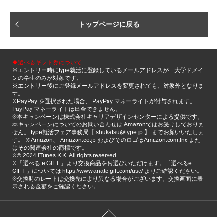
トップページに戻る
◆選べるギフト券について
※エントリー時にtype就活に登録しているメールアドレスが、大学ドメイ
ンの学生のみが対象です。
※エントリー後にご登録メールアドレスを変更されても、対象外となりま
す。
※PayPay を選択された場合、 PayPay マネーライトが付与されます。
PayPay マネーライトは出金できません。
※本キャンペーンは株式会社キャリアデザインセンターによる提供です。
本キャンペーンについてのお問い合わせは Amazonではお受けしておりま
せん。 type就活フェア事務局【 shukatsu@type.jp 】 までお願いいたしま
す。 ※Amazon、 Amazon.co.jp およびそのロゴはAmazon.com,Inc また
はその関連会社の商標です。
※©️ 2024 iTunes K.K. All rights reserved.
※「選べる e GIFT 」より交換商品をお選びいただけます。「選べるe
GIFT 」については https://www.anatc-gift.com/use/ よりご確認ください。
※交換時のレートは交換先により異なる場合がございます。交換画面に表
示される金額をご確認ください。