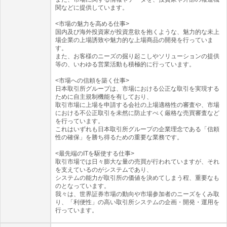
関などに提供しています。
<市場の魅力を高める仕事>
国内及び海外投資家が投資意欲を抱くような、魅力的な未上
場企業の上場誘致や魅力的な上場商品の開発を行っていま
す。
また、お客様のニーズの掘り起こしやソリューションの提供
等の、いわゆる営業活動も積極的に行っています。
<市場への信頼を築く仕事>
日本取引所グループは、市場における公正な取引を実現する
ために自主規制機能を有しており、
取引市場に上場を申請する会社の上場適格性の審査や、市場
における不公正取引を未然に防止すべく厳格な売買審査など
を行っています。
これはいずれも日本取引所グループの企業理念である「信頼
性の確保」を勝ち得るための重要な業務です。
<最先端のITを駆使する仕事>
取引市場では日々膨大な量の売買が行われていますが、それ
を支えているのがシステムであり、
システムの能力が取引所の価値を決めてしまう程、重要なも
のとなっています。
我々は、世界証券市場の動向や市場参加者のニーズをくみ取
り、「利便性」の高い取引所システムの企画・開発・運用を
行っています。