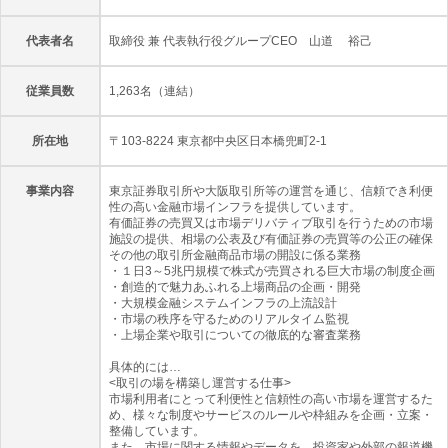
代表者名
取締役 兼 代表執行役グループCEO 山道 裕己
従業員数
1,263名（連結）
所在地
〒103-8224 東京都中央区日本橋兜町2-1
事業内容
東京証券取引所や大阪取引所等の運営を通じ、信頼でき利便
性の高い金融市場インフラを提供しています。
有価証券の売買又は市場デリバティブ取引を行うための市場
施設の提供、相場の公表及び有価証券の売買等の公正の確保
その他の取引所金融商品市場の開設に係る業務
・１日3～5兆円規模で株式が売買される巨大市場の制度企画
・創造的で魅力あふれる上場商品の企画・開発
・大規模金融システムインフラの上流設計
・市場の秩序を守るためのリアルタイム監視
・上場企業や取引についての徹底的な審査業務
具体的には…
<取引の場を構築し運営する仕事>
市場利用者にとって利便性と信頼性の高い市場を運営するた
め、様々な制度やサービスのルールや枠組みを企画・立案・
整備しています。
また、市場に関する情報やデータを、投資家や外部の報道機