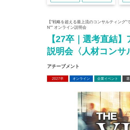
【"戦略を超える最上流のコンサルティング”で本質
N"" オンライン説明会
【27卒｜選考直結】
説明会〈人材コンサ
アチーブメント
2027卒
オンライン
企業イベント
選