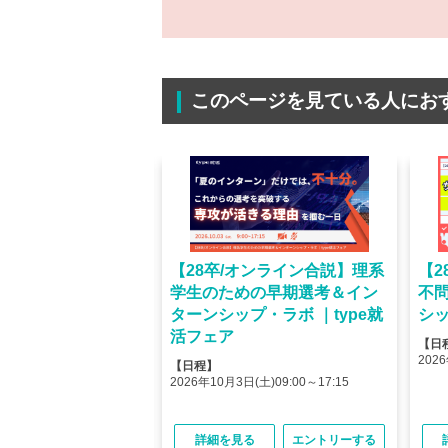
このページを見ている人にお
オンライン】人気企業
【28卒/オンライン合説】理系
【2
ける＜OB・OG座
学生のための早期選考＆イン
不
＞type就活フェア
ターンシップ・ラボ ｜type就
シッ
活フェア
【日
(金)10:00～12:45
2026
【日程】
(金)15:00～17:45
2026年10月3日(土)09:00～17:15
る
エントリーする
詳細を見る
エントリーする