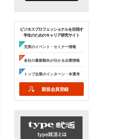
ビジネスプロフェッショナルを目指す
学生のためのキャリア研究サイト
充実のイベント・セミナー情報
各社の最新動向が分かる企業情報
トップ企業のインターン・本選考
【28卒/オンライン合説】エン
【28卒/オンライン】人
新規会員登録
ジニア志望者のための早期選
の本音が聞ける＜理系学
考＆インターンシップ・ラボ
ためのOB・OG座談会＞ty
｜type就活フェア
就活フェア
【日程】
【日程】
2026年10月24日(土)09:00～17:15
2026年9月19日(土)10:00～12:45
2026年9月19日(土)15:00～17:45
詳細を見る
エントリーする
詳細を見る
エントリー