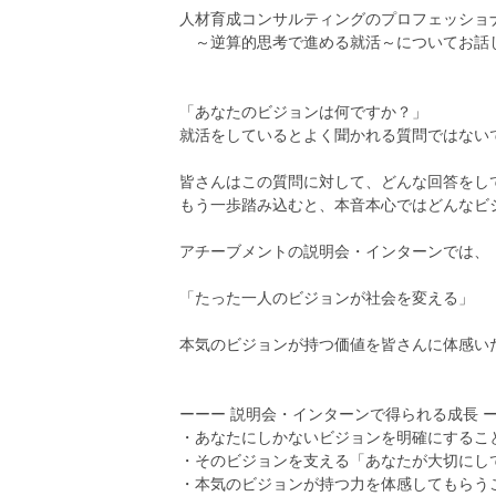
人材育成コンサルティングのプロフェッショ
～逆算的思考で進める就活～についてお話
「あなたのビジョンは何ですか？」
就活をしているとよく聞かれる質問ではない
皆さんはこの質問に対して、どんな回答をし
もう一歩踏み込むと、本音本心ではどんなビ
アチーブメントの説明会・インターンでは、
「たった一人のビジョンが社会を変える」
本気のビジョンが持つ価値を皆さんに体感い
ーーー 説明会・インターンで得られる成長 
・あなたにしかないビジョンを明確にするこ
・そのビジョンを支える「あなたが大切にし
・本気のビジョンが持つ力を体感してもらう