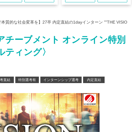
的な社会変革を】27卒 内定直結の1dayインターン ""THE VISIO
アチーブメント オンライン特別
ルティング〉
考直結
特別選考有
インターンシップ選考
内定直結