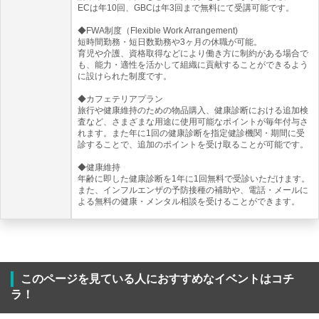
ECは年10回、GBCは年3回まで無料にて受講可能です。
◆FWA制度（Flexible Work Arrangement)
短時間勤務・短日数勤務や3ヶ月の休職が可能。
育児や介護、資格取得などにより働き方に制約がある場合で
も、能力・適性を活かして組織に貢献することができるよう
に設けられた制度です。
◆カフェテリアプラン
旅行や健康維持のための物品購入、健康診断における追加検
査など、さまざまな用途に使用可能なポイントが毎年付与さ
れます。また年に1回の健康診断を指定健診機関・期間に受
診することで、追加のポイントを受け取ることが可能です。
◆健康維持
年齢に即した健康診断を1年に1回無料で受診いただけます。
また、インフルエンザの予防接種の補助や、電話・メールに
よる無料の健康・メンタル相談を受けることができます。
このページを見ている人におすすめなイベントはコチ
ラ！