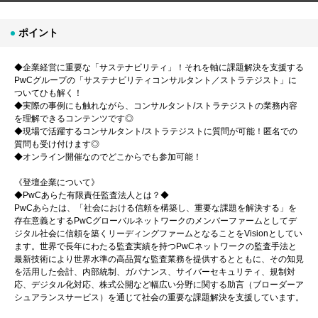
ポイント
◆企業経営に重要な「サステナビリティ」！それを軸に課題解決を支援する
PwCグループの「サステナビリティコンサルタント／ストラテジスト」に
ついてひも解く！
◆実際の事例にも触れながら、コンサルタント/ストラテジストの業務内容
を理解できるコンテンツです◎
◆現場で活躍するコンサルタント/ストラテジストに質問が可能！匿名での
質問も受け付けます◎
◆オンライン開催なのでどこからでも参加可能！
《登壇企業について》
◆PwCあらた有限責任監査法人とは？◆
PwCあらたは、「社会における信頼を構築し、重要な課題を解決する」を
存在意義とするPwCグローバルネットワークのメンバーファームとしてデ
ジタル社会に信頼を築くリーディングファームとなることをVisionとしてい
ます。世界で長年にわたる監査実績を持つPwCネットワークの監査手法と
最新技術により世界水準の高品質な監査業務を提供するとともに、その知見
を活用した会計、内部統制、ガバナンス、サイバーセキュリティ、規制対
応、デジタル化対応、株式公開など幅広い分野に関する助言（ブローダーア
シュアランスサービス）を通じて社会の重要な課題解決を支援しています。