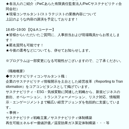
★各法人のご紹介（PwCあらた有限責任監査法人/PwCサステナビリティ合
同会社）
★現場コンサルタント/ストラテジストの業務内容について
上記のような内容の講演を予定しております！
18:45~19:00 【Q＆Aコーナー】
★皆様からいただいたご質問に、人事担当および現場職員からお答えしま
す！
★匿名質問も可能です！
★今後の選考などについても、併せてお知らせします。
※プログラムは一部変更になる可能性がございますので、ご了承ください。
《職種概要》
◆サステナビリティコンサルタント職：
企業のサステナビリティ情報開示を土台とした経営改革（Reporting to Tran
sformation）をコアコンピタンスとして掲げています。
サステナビリティ・ESG・気候変動に関連した戦略から、新規ビジネスの
創出、オペレーション、トランスフォーメーション、リスク対応、情報開
示・エンゲージメントまで幅広い経営アジェンダを包括的に支援していま
す。
＜事例＞
サステナビリティ戦略立案／サステナビリティ体制構築
再生可能エネルギー価値評価／温室効果ガス算定体制構築・・・等