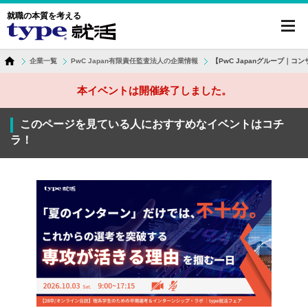
就職の本質を考える
toggl
navig
企業一覧
PwC Japan有限責任監査法人の企業情報
【PwC Japanグループ｜
本イベントは開催終了しました。
このページを見ている人におすすめなイベントはコチ
ラ！