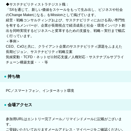
◆サステナビリティストラテジスト職：
「SXを通じて、新しい価値をスケールをもって生み出し、ビジネスや社会
のChange Makerになる」をMissionとして掲げています。
経営・戦略コンサルティングおよび、サステナビリティにおける高い専門性
を有するメンバーが、企業が長期視点で経済成長と社会・環境インパクト創
出を同時実現するビジネスへと変革するための支援を、戦略～実行まで幅広
く行っています。
＜事例＞
CEO、CxOと共に、クライアント企業のサステナビリティ課題をふまえた
長期ビジョン、サステナビリティ戦略立案
気候変動・TCFD・ネットゼロ対応支援／人権対応・サステナブルサプライ
チェーン構築支援・・・等
持ち物
PC／スマートフォン、インターネット環境
会場アクセス
参加用URLはエントリー完了メール／リマインドメールに記載がございま
す。
ご登録いただいておりますメールアドレス・マイページをご確認ください。