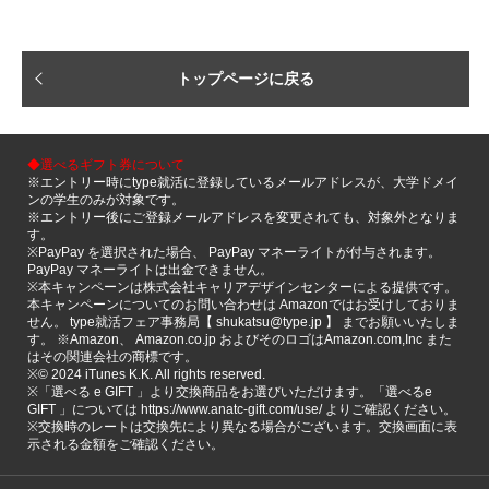
トップページに戻る
◆選べるギフト券について
※エントリー時にtype就活に登録しているメールアドレスが、大学ドメイ
ンの学生のみが対象です。
※エントリー後にご登録メールアドレスを変更されても、対象外となりま
す。
※PayPay を選択された場合、 PayPay マネーライトが付与されます。
PayPay マネーライトは出金できません。
※本キャンペーンは株式会社キャリアデザインセンターによる提供です。
本キャンペーンについてのお問い合わせは Amazonではお受けしておりま
せん。 type就活フェア事務局【 shukatsu@type.jp 】 までお願いいたしま
す。 ※Amazon、 Amazon.co.jp およびそのロゴはAmazon.com,Inc また
はその関連会社の商標です。
※©️ 2024 iTunes K.K. All rights reserved.
※「選べる e GIFT 」より交換商品をお選びいただけます。「選べるe
GIFT 」については https://www.anatc-gift.com/use/ よりご確認ください。
※交換時のレートは交換先により異なる場合がございます。交換画面に表
示される金額をご確認ください。