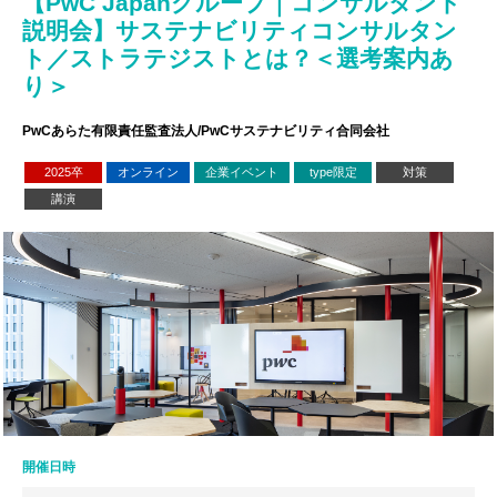
【PwC Japanグループ｜コンサルタント
説明会】サステナビリティコンサルタン
ト／ストラテジストとは？＜選考案内あ
り＞
PwCあらた有限責任監査法人/PwCサステナビリティ合同会社
2025卒
オンライン
企業イベント
type限定
対策
講演
開催日時