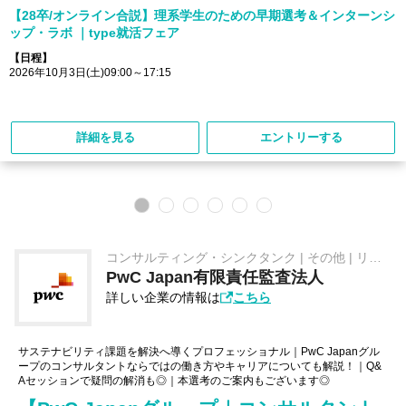
【28卒/オンライン合説】理系学生のための早期選考＆インターンシ
ップ・ラボ ｜type就活フェア
【日程】
2026年10月3日(土)09:00～17:15
詳細を見る
エントリーする
コンサルティング・シンクタンク | その他 | リス
クアドバイザリー / コンサルティング / アナリテ
PwC Japan有限責任監査法人
ィクス / 会計監査
詳しい企業の情報は
こちら
サステナビリティ課題を解決へ導くプロフェッショナル｜PwC Japanグル
ープのコンサルタントならではの働き方やキャリアについても解説！｜Q&
Aセッションで疑問の解消も◎｜本選考のご案内もございます◎