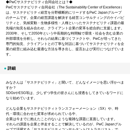
◆PwCサステナビリティ合同会社とは？◆
PwCサステナビリティ合同会社（The Sustainability Center of Excellence）
は、サステナビリティ経営を分野横断的にリードするPwC Japanグループ
のチームです。企業の経営課題を解決する経営コンサルティングのケイパビ
リティと、気候変動・生物多様性・人権といったサステナビリティ課題の最
先端の知見を組み合わせ、クライアント企業の変革を総合的に支援します。
2030年、そして2050年という中長期的な時間軸で環境・社会を含む企業の
外部環境を分析し、それらの結果に基づくファクトや、PwCが培ってきた
専門的知見、クライアントとの丁寧な対話に基づいてサステナビリティを企
業の経営に組み込む最適な方法を導き出し、提言および実行につなげていま
す。
詳細
みなさんは「サステナビリティ」と聞いて、どんなイメージを思い浮かべま
すか？
SDGsやESG等は、少しずつ学生の皆さんにも浸透をしてきているワードに
なり始めています。
どんな企業もサステナビリティトランスフォーメーション（SX）や、時
代・環境に合わせた変革が求められている中、
企業は今までに抱えたことのないような複雑な課題に直面しています。
それらの課題を企業と伴走することで解決しているのが、PwC Japanグル
ープで活躍する「サステナビリティコンサルタント/ストラテジスト」で