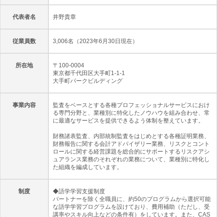
代表者名
井野貴章
従業員数
3,006名（2023年6月30日現在）
所在地
〒100-0004
東京都千代田区大手町1-1-1
大手町パークビルディング
事業内容
監査をベースとする各種プロフェッショナルサービスにおけ
る専門分野と、業種別に特化したノウハウを組み合わせ、常
に最適なサービスを提供できるよう体制を整えています。
財務諸表監査、内部統制監査をはじめとする各種証明業務、
財務報告に関する会計アドバイザリー業務、リスクとコント
ロールに関する経営課題を総合的にサポートするリスクアシ
ュアランス業務のそれぞれの業務について、業種別に特化し
た組織を編成しています。
制度
◆語学学習支援制度
パートナーを除く全職員に、約50のプログラムから選択可能
な語学学習プログラムを設けており、費用補助（ただし、受
講率やスキル向上などの条件有）をしています。また、CAS