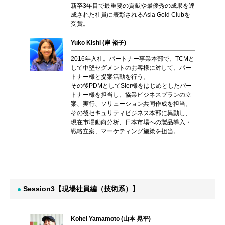
新卒3年目で最重要の貢献や最優秀の成果を達
成された社員に表彰されるAsia Gold Clubを
受賞。
Yuko Kishi (岸 裕子)
2016年入社。パートナー事業本部で、TCMと
して中堅セグメントのお客様に対して、パー
トナー様と提案活動を行う。
その後PDMとしてSIer様をはじめとしたパー
トナー様を担当し、協業ビジネスプランの立
案、実行、ソリューション共同作成を担当。
その後セキュリティビジネス本部に異動し、
現在市場動向分析、日本市場への製品導入・
戦略立案、マーケティング施策を担当。
Session3【現場社員編（技術系）】
Kohei Yamamoto (山本 晃平)