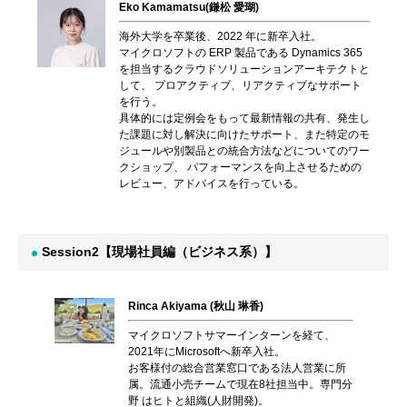
Eko Kamamatsu(鎌松 愛瑚)
海外大学を卒業後、2022 年に新卒入社。
マイクロソフトの ERP 製品である Dynamics 365
を担当するクラウドソリューションアーキテクトと
して、 プロアクティブ、リアクティブなサポート
を行う。
具体的には定例会をもって最新情報の共有、発生し
た課題に対し解決に向けたサポート、また特定のモ
ジュールや別製品との統合方法などについてのワー
クショップ、 パフォーマンスを向上させるための
レビュー、アドバイスを行っている。
Session2【現場社員編（ビジネス系）】
Rinca Akiyama (秋山 琳香)
マイクロソフトサマーインターンを経て、
2021年にMicrosoftへ新卒入社。
お客様付の総合営業窓口である法人営業に所
属。流通小売チームで現在8社担当中。専門分
野 はヒトと組織(人財開発)。