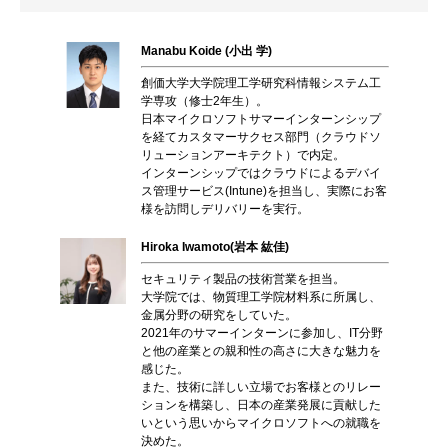
Manabu Koide (小出 学)
創価大学大学院理工学研究科情報システム工
学専攻（修士2年生）。
日本マイクロソフトサマーインターンシップ
を経てカスタマーサクセス部門（クラウドソ
リューションアーキテクト）で内定。
インターンシップではクラウドによるデバイ
ス管理サービス(Intune)を担当し、実際にお客
様を訪問しデリバリーを実行。
Hiroka Iwamoto(岩本 紘佳)
セキュリティ製品の技術営業を担当。
大学院では、物質理工学院材料系に所属し、
金属分野の研究をしていた。
2021年のサマーインターンに参加し、IT分野
と他の産業との親和性の高さに大きな魅力を
感じた。
また、技術に詳しい立場でお客様とのリレー
ションを構築し、日本の産業発展に貢献した
いという思いからマイクロソフトへの就職を
決めた。