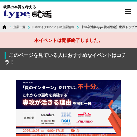
就職の本質を考える
toggl
navig
企業一覧
日本マイクロソフトの企業情報
【26卒対象/type就活限定】世界トッ
本イベントは開催終了しました。
このページを見ている人におすすめなイベントはコチ
ラ！