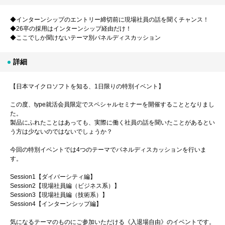
◆インターンシップのエントリー締切前に現場社員の話を聞くチャンス！
◆26卒の採用はインターンシップ経由だけ！
◆ここでしか聞けないテーマ別パネルディスカッション
詳細
【日本マイクロソフトを知る、1日限りの特別イベント】
この度、type就活会員限定でスペシャルセミナーを開催することとなりまし
た。
製品にふれたことはあっても、実際に働く社員の話を聞いたことがあるとい
う方は少ないのではないでしょうか？
今回の特別イベントでは4つのテーマでパネルディスカッションを行いま
す。
Session1【ダイバーシティ編】
Session2【現場社員編（ビジネス系）】
Session3【現場社員編（技術系）】
Session4【インターンシップ編】
気になるテーマのものにご参加いただける《入退場自由》のイベントです。