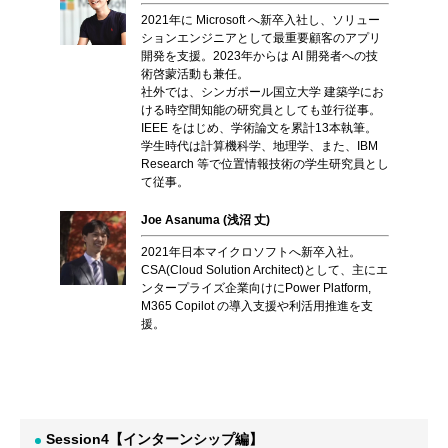
2021年に Microsoft へ新卒入社し、ソリュー
ションエンジニアとして最重要顧客のアプリ
開発を支援。2023年からは AI 開発者への技
術啓蒙活動も兼任。
社外では、シンガポール国立大学 建築学にお
ける時空間知能の研究員としても並行従事。
IEEE をはじめ、学術論文を累計13本執筆。
学生時代は計算機科学、地理学、また、IBM
Research 等で位置情報技術の学生研究員とし
て従事。
Joe Asanuma (浅沼 丈)
2021年日本マイクロソフトへ新卒入社。
CSA(Cloud Solution Architect)として、主にエ
ンタープライズ企業向けにPower Platform,
M365 Copilot の導入支援や利活用推進を支
援。
Session4【インターンシップ編】