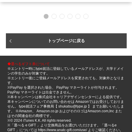
トップページに戻る
◆選べるギフト券について
※エントリー時にtype就活に登録しているメールアドレスが、大学ドメイ
ンの学生のみが対象です。
※エントリー後にご登録メールアドレスを変更されても、対象外となりま
す。
※PayPay を選択された場合、 PayPay マネーライトが付与されます。
PayPay マネーライトは出金できません。
※本キャンペーンは株式会社キャリアデザインセンターによる提供です。
本キャンペーンについてのお問い合わせは Amazonではお受けしておりま
せん。 type就活フェア事務局【 shukatsu@type.jp 】 までお願いいたしま
す。 ※Amazon、 Amazon.co.jp およびそのロゴはAmazon.com,Inc また
はその関連会社の商標です。
※©️ 2024 iTunes K.K. All rights reserved.
※「選べる e GIFT 」より交換商品をお選びいただけます。「選べるe
GIFT 」については https://www.anatc-gift.com/use/ よりご確認ください。