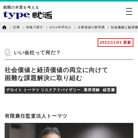
就職の本質を考える
togg
navi
記事
特集で探す
2024年卒向け
企業価値の新常識
社会価値と経済価
2022/11/01 更新
いい会社って何だ？
社会価値と経済価値の両立に向けて
困難な課題解決に取り組む
デロイト トーマツ リスクアドバイザリー
業界理解
経営層
有限責任監査法人トーマツ