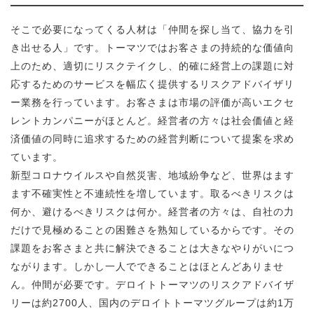
そこで必要になってくる人材は「仲間を探し当て、協力を引
き出せる人」です。トーマツではお客さまの持続的な価値向
上のため、適切にリスクテイクし、的確に経営上の課題に対
応するためのサービスを幅広く提供するリスクアドバイザリ
ー業務を行っています。お客さまは市場の評価が高いエクセ
レントカンパニーがほとんど。経営者の方々は社会価値と経
済価値の同時に追求するための経営判断について提案を求め
ています。
新型コロナウイルスや自然災害、地域紛争など、世界はます
ます不確実性と不連続性を増しています。取るべきリスクは
何か、避けるべきリスクは何か。経営者の方々は、自社の力
だけで見極めることの困難さを熟知しているからです。その
課題をお客さまと共に解決できることは大きなやりがいにつ
ながります。しかし一人でできることはほとんどありませ
ん。仲間が必要です。デロイトトーマツのリスクアドバイザ
リーは約2700人、国内のデロイトトーマツグループは約1万