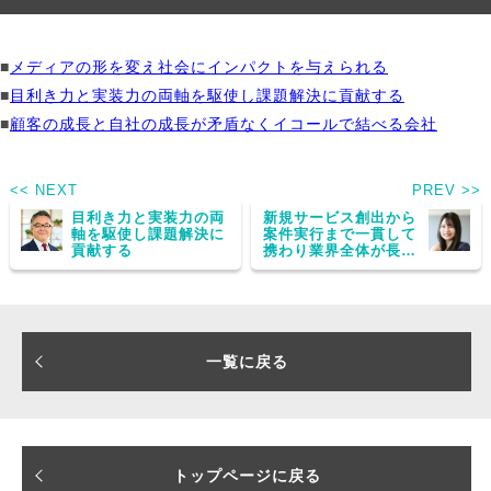
■
メディアの形を変え社会にインパクトを与えられる
■
目利き力と実装力の両軸を駆使し課題解決に貢献する
■
顧客の成長と自社の成長が矛盾なくイコールで結べる会社
<< NEXT
PREV >>
目利き力と実装力の両
新規サービス創出から
軸を駆使し課題解決に
案件実行まで一貫して
貢献する
携わり業界全体が長年
抱える課題を変革へと
導く
一覧に戻る
トップページに戻る