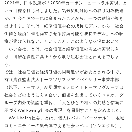
2021年、日本政府が「2050年カーボンニュートラル実現」と
いう目標を打ち出しました。気候変動対応への取り組み機運
が、社会全体で一気に高まったことから、一つの結論が導き
出せます。それは「経済価値中心の成長モデル」から「社会
価値と経済価値を両立させる持続可能な成長モデル」への転
換が避けられない、ということ。このような状況において
「いい会社」とは、社会価値と経済価値の両立の実現に向
け、困難な課題に真正面から取り組む会社と言えるでしょ
う。
では、社会価値と経済価値の同時追求が必要とされる中で、
有限責任監査法人トーマツリスクアドバイザリー事業本部
（以下、トーマツ）が所属するデロイトトーマツグループは
社会とどのように向き合い、価値を創出していくべきか。グ
ループ内外で議論を重ね、「人とひとの相互の共感と信頼に
基づくWell-being社会の実現」を目指すことを定めました。
「Well-being社会」とは、個人レベル（パーソナル）、地域
コミュニティーの集合体である社会レベル（ソシエタル）、