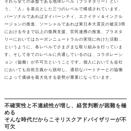
それら全ての基盤である地球レベル（プラネタリー）とい
う、「人」を基点とした三つのレベルで構成されています。
パーソナルであればダイバーシティ、エクイティ＆インクル
ージョンの推進、ソーシャルであれば東日本大震災の被災3県
における今まで以上の復興支援、官民連携の推進、プラネタ
リーにおいてはカーボンニュートラルの実現に向けた活動…
というように、各レベルでさまざまな取り組みを行っていま
す。そして全てのレベルに共通しているのは、コラボレーシ
ョン（協働）が不可欠ということです。個人においても会社
においても自前主義から脱却し、適切なパートナーとの協働
によって価値を最大化する姿勢が重要になっています。
不確実性と不連続性が増し、経営判断が困難を極
める
そんな時代だからこそリスクアドバイザリーが不
可欠