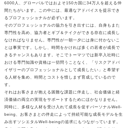
6000人、グローバルではおよそ150カ国に34万人を超える仲
間たちがいます。この中には、最適なアドバイスを提示でき
るプロフェッショナルが必ずいます。
そのプロフェッショナルの協力を引き出すには、自身もまた
専門性を高め、協力者とギブ＆テイクができる存在に成長し
なければなりません。専門性が一朝一夕には身に付かないこ
とは事実です。しかし、時間をかければ多くの若者が成長で
きるチャンスもあります。そこでトーマツでは新卒入社時に
おける専門知識や資格は一切問うことなく、「リスクアドバ
イザリーのプロフェッショナルとして成長したい」と希望す
る人材を集め、時間とコストを惜しまず育成しているので
す。
それはお客さまが抱える困難な課題に伴走し、社会価値と経
済価値の両立の実現をサポートするためにほかなりません。
同時に、多様な人材を受け入れて成長を促すパーソナルWell-
being、お客さまとの伴走によって持続可能な成長モデルを生
み出すソシエタルWell-beingの追求にもつながっています。