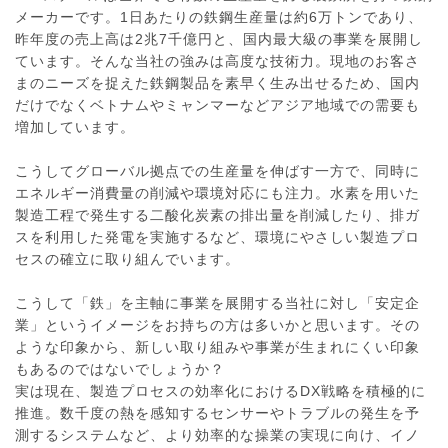
メーカーです。1日あたりの鉄鋼生産量は約6万トンであり、
昨年度の売上高は2兆7千億円と、国内最大級の事業を展開し
ています。そんな当社の強みは高度な技術力。現地のお客さ
まのニーズを捉えた鉄鋼製品を素早く生み出せるため、国内
だけでなくベトナムやミャンマーなどアジア地域での需要も
増加しています。
こうしてグローバル拠点での生産量を伸ばす一方で、同時に
エネルギー消費量の削減や環境対応にも注力。水素を用いた
製造工程で発生する二酸化炭素の排出量を削減したり、排ガ
スを利用した発電を実施するなど、環境にやさしい製造プロ
セスの確立に取り組んでいます。
こうして「鉄」を主軸に事業を展開する当社に対し「安定企
業」というイメージをお持ちの方は多いかと思います。その
ような印象から、新しい取り組みや事業が生まれにくい印象
もあるのではないでしょうか？
実は現在、製造プロセスの効率化におけるDX戦略を積極的に
推進。数千度の熱を感知するセンサーやトラブルの発生を予
測するシステムなど、より効率的な操業の実現に向け、イノ