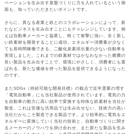
ベーションを生み出す基盤づくりに力を入れているという側
面も、知っていただきたいポイントです。
さらに、異なる産業と鉄とのコラボレーションによって、新
たなビジネスを生み出すことにもチャレンジしています。例
えば自動車メーカーと協業し、軽くて衝撃に強い、全く新し
い鉄素材を開発することに成功。エネルギー消費量が少なく
ても長時間稼働できる、二酸化炭素排出量の少ない自動車を
実現しました。これまでの鉄素材ではかなわなかった燃費の
良い製品を生み出すことで、環境にやさしく、消費者にも選
ばれる、新たな価値を持った製品を提供できるようになった
のです。
またSDGs（持続可能な開発目標）の観点で近年需要の増す
「電気自動車」にも当社製品が使用されています。電気の力
を自動車の動力に高い効率で変換する特殊な鉄素材を当社が
製造。これは安価な汎用品では生み出せない、技術力の高い
当社だからこそ製造できる製品です。より効率的に電気をエ
ネルギーに変換していく当社の技術と、自動車づくりに関す
るメーカーのノウハウを掛け合わせ、また新たな製品を生み