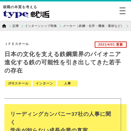
就職の本質を考える
togg
navi
記事
インターンシップ特集
メーカー（鉄鋼・化学・機械・素材など）
ＪＦＥスチール
2021/4/01 更新
日本の文化を支える鉄鋼業界のパイオニア
進化する鉄の可能性を引き出してきた若手
の存在
JFEスチール
インターン
人事
リーディングカンパニー37社の人事に聞
く
学生が知らない成長企業の真実