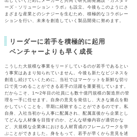
出していくためにメーカーと共同で研究開発施設『カスタマ
ーズ・ソリューション・ラボ』も設立。今後もこのようにさ
まざまな産業とのシナジーを生むため、積極的なコラボレー
ションを行い、未来を創造していく製品開発に努めます。
リーダーに若手を積極的に起用
ベンチャーよりも早く成長
こうした大規模な事業をリードしているのが若手であるとい
う事実はあまり知られていません。今後も新たなビジネスを
創造し続けていくために、当社ではマーケットを新鮮な切り
口で見つめることができる若手の活躍を重要視しています。
だからこそ、1〜2年目の社員にも数十億円規模の製造所の管
理を一手に任せます。自身の意見を発信し、大きな拠点を動
かしていくことを、早期に経験することができるのです。私
自身、入社当初から人事に配属され、配属直後から企業とし
てどんな人材像を目指すのか、どんな研修内容が適切かな
ど、大規模な企業体における人材育成のフレームワークを学
ぶことができました。身をもって、若手が早くから意見を述