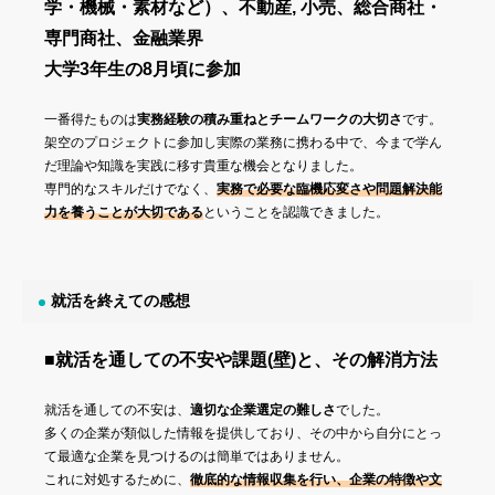
学・機械・素材など）、不動産, 小売、総合商社・
専門商社、金融業界
大学3年生の8月頃に参加
一番得たものは
実務経験の積み重ねとチームワークの大切さ
です。
架空のプロジェクトに参加し実際の業務に携わる中で、今まで学ん
だ理論や知識を実践に移す貴重な機会となりました。
専門的なスキルだけでなく、
実務で必要な臨機応変さや問題解決能
力を養うことが大切である
ということを認識できました。
就活を終えての感想
■就活を通しての不安や課題(壁)と、その解消方法
就活を通しての不安は、
適切な企業選定の難しさ
でした。
多くの企業が類似した情報を提供しており、その中から自分にとっ
て最適な企業を見つけるのは簡単ではありません。
これに対処するために、
徹底的な情報収集を行い、企業の特徴や文