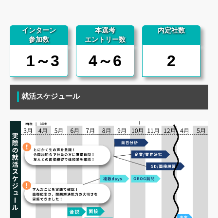
インターン
本選考
内定社数
参加数
エントリー数
1～3
4～6
2
就活スケジュール