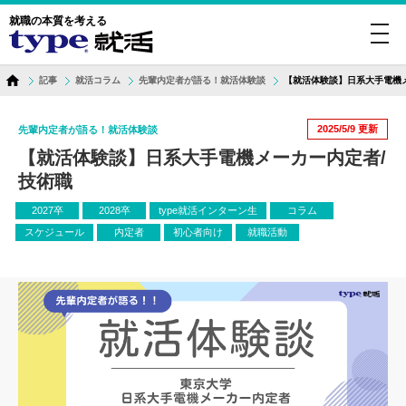
就職の本質を考える
toggl
navig
記事
就活コラム
先輩内定者が語る！就活体験談
【就活体験談】日系大手電機メ
2025/5/9
更新
先輩内定者が語る！就活体験談
【就活体験談】日系大手電機メーカー内定者/
技術職
2027卒
2028卒
type就活インターン生
コラム
スケジュール
内定者
初心者向け
就職活動