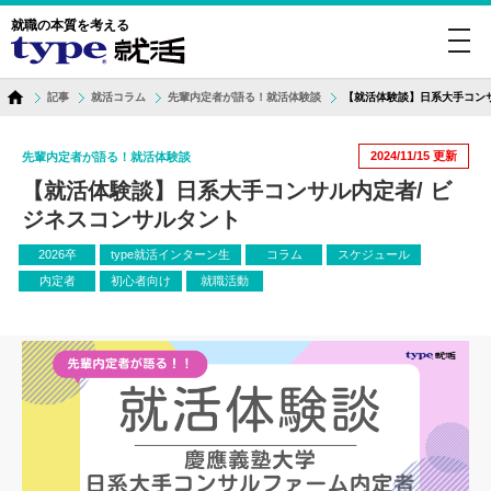
就職の本質を考える
toggl
navig
記事
就活コラム
先輩内定者が語る！就活体験談
【就活体験談】日系大手コンサ
2024/11/15
更新
先輩内定者が語る！就活体験談
【就活体験談】日系大手コンサル内定者/ ビ
ジネスコンサルタント
2026卒
type就活インターン生
コラム
スケジュール
内定者
初心者向け
就職活動