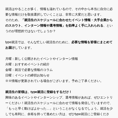
就活はやることが多く、情報も溢れているので、その中から本当に自分に必
要な情報だけを取捨選択していくことは、非常に大変だと思います。
そのため、
「就活生のスケジュールに合わせたイベント情報・大手企業から
のスカウト、インターン情報や選考情報」を効率よく手に入れられる
、とい
うのが理想的ではないでしょうか？
type就活では、そんな忙しい就活生のために、
必要な情報を皆様にまとめて
お届け
しています。
月曜：新しく公開されたイベントやインターン情報
火曜：おすすめイベントの紹介
金曜：就活で必要な情報のコラム
日曜：イベントの締切お知らせ
※※情報が更新されている場合がございます。予めご了承ください。
就活生の皆様は、type就活に登録をするだけ！
興味のあるイベントやインターンシップ、選考情報があれば、ぜひエントリ
ーください！就活生のスケジュールに合わせて情報を発信していますので、
「もっと早く動けばよかった…」ということがなくなるでしょう。就活を少
しでも有利に、余裕を持って進めたい方は、ぜひtype就活にご登録くださ