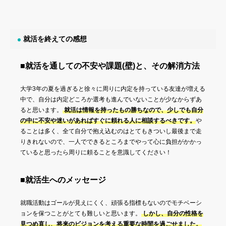
就活を終えての感想
■就活を通しての不安や課題(壁)と、その解消方法
大学3年の夏を過ぎると徐々に周りに内定を持っている友達が増える
中で、自分は内定どころか選考も進んでいないことが少なからずあ
ると思います。
就活は情報を持ったもの勝ちなので、少しでも自分
の中に不安や迷いがあればすぐに頼れる人に相談するべきです。
や
ることは多く、全て自分で抱え込むのはとてもきついし最後まで走
りきれないので、一人でできるところまでやって心に負担がかかっ
ていると思ったら周りに頼ることを意識してください！
■就活生へのメッセージ
就職活動はゴールが見えにくく、頑張る指標もないのでモチベーシ
ョンを保つことがとても難しいと思います。
しかし、自分の性格を
見つめ直し、将来のビジョンを考える重要な時間を過ごせました。