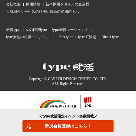
会社概要
採用情報
新卒採用をお考えの企業様
人材紹介サービスの取扱い職種の範囲の明示
転職type
女の転職type
type転職エージェント
type女性の転職エージェント
20's type
type IT派遣
Direct type
Copyright © CAREER DESIGN CENTER CO.,LTD.
ALL Rights Reserved.
＼type就活限定イベント多数掲載／
type就活を運営する
（株）キャリアデザインセンターは
新規会員登録はこちら！
「プライバシーマーク」認定事業者です