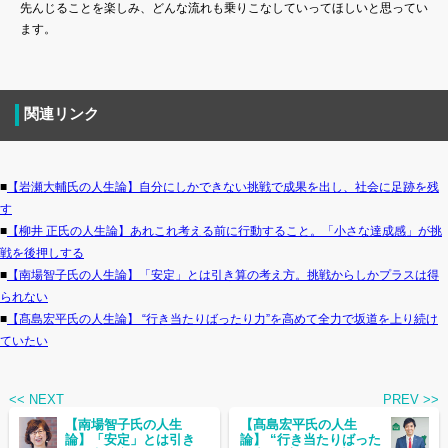
先んじることを楽しみ、どんな流れも乗りこなしていってほしいと思ってい
ます。
関連リンク
■
【岩瀬大輔氏の人生論】自分にしかできない挑戦で成果を出し、社会に足跡を残
す
■
【柳井 正氏の人生論】あれこれ考える前に行動すること。「小さな達成感」が挑
戦を後押しする
■
【南場智子氏の人生論】「安定」とは引き算の考え方。挑戦からしかプラスは得
られない
■
【髙島宏平氏の人生論】 “行き当たりばったり力”を高めて全力で坂道を上り続け
ていたい
<< NEXT
PREV >>
【南場智子氏の人生
【髙島宏平氏の人生
論】「安定」とは引き
論】 “行き当たりばった