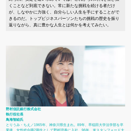
くことなど到底できない。常に新たな挑戦を続ける者だけ
が、しなやかに力強く、自分らしい人生を手にすることがで
きるのだ。トップビジネスパーソンたちの挑戦の歴史を振り
返りながら、真に豊かな人生とは何かを考えてみたい。
野村信託銀行株式会社
執行役社長
鳥海智絵氏
とりうみ・ちえ／1965年、神奈川県生まれ。89年、早稲田大学法学部を卒
業後、女性総合職2期生として野村證券に入社。96年、米スタンフォード大