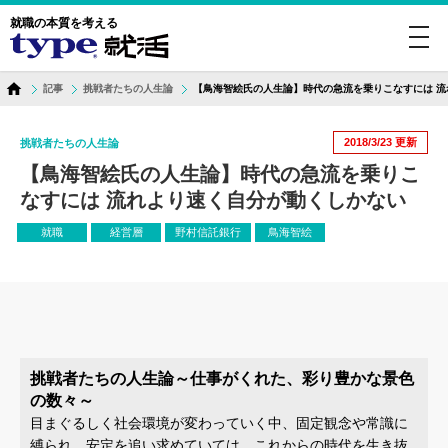
就職の本質を考える
toggl
navig
記事
挑戦者たちの人生論
【鳥海智絵氏の人生論】時代の急流を乗りこなすには 
2018/3/23
更新
挑戦者たちの人生論
【鳥海智絵氏の人生論】時代の急流を乗りこ
なすには 流れより速く自分が動くしかない
就職
経営層
野村信託銀行
鳥海智絵
挑戦者たちの人生論～仕事がくれた、彩り豊かな景色
の数々～
目まぐるしく社会環境が変わっていく中、固定観念や常識に
縛られ、安定を追い求めていては、これからの時代を生き抜