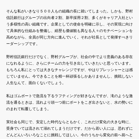
そんな私がいきなり５００人もの組織の長に就いてしまった。しかも、野村
信託銀行はグループの出向者２割、新卒採用２割、多くがキャリア入社とい
う多様性の高い組織です。企業としての使命を明確に示し、その実現に向け
て具体的な仕組みを整備し、経歴も価値観も異なる人々のモチベーションを
高めながら、全員が同じ方向に進んでいく。それが社長として発揮すべきリ
ーダーシップです。
野村信託銀行だけでなく、野村グループが、社会の中でより意義のある存在
になれるように、さらにチームの力を引き出していきたいと思っています。
もちろん私にとっては大きなチャレンジですが、やはりプレッシャーとは感
じていません。今できることを精一杯頑張るしかありませんし、挑戦しない
人生なんて、面白くないでしょう。
私はゴムボートで急流を下るラフティングが好きなんですが、滝のような激
流を通るときは、流れより頭一つ前にボートをこぎ出さないと、水の勢いに
のまれて転覆してしまう。
実社会も同じで、安定した時代ならともかく、これだけ変化の大きな時に、
受身でいては流されて溺れてしまうだけです。だから若い人には、恐れずに
どんどんいろいろなことに挑戦してほしい。今のうちから変化の前へ前へと