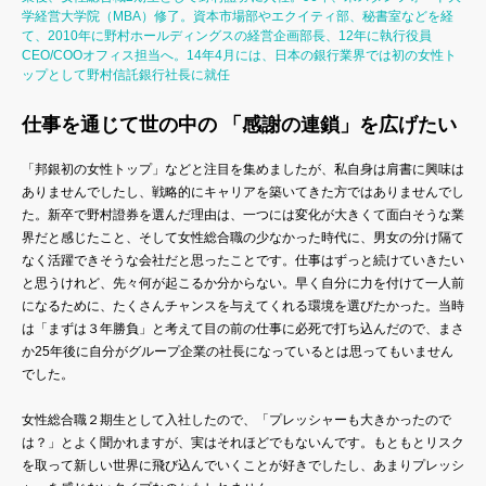
学経営大学院（MBA）修了。資本市場部やエクイティ部、秘書室などを経
て、2010年に野村ホールディングスの経営企画部長、12年に執行役員
CEO/COOオフィス担当へ。14年4月には、日本の銀行業界では初の女性ト
ップとして野村信託銀行社長に就任
仕事を通じて世の中の 「感謝の連鎖」を広げたい
「邦銀初の女性トップ」などと注目を集めましたが、私自身は肩書に興味は
ありませんでしたし、戦略的にキャリアを築いてきた方ではありませんでし
た。新卒で野村證券を選んだ理由は、一つには変化が大きくて面白そうな業
界だと感じたこと、そして女性総合職の少なかった時代に、男女の分け隔て
なく活躍できそうな会社だと思ったことです。仕事はずっと続けていきたい
と思うけれど、先々何が起こるか分からない。早く自分に力を付けて一人前
になるために、たくさんチャンスを与えてくれる環境を選びたかった。当時
は「まずは３年勝負」と考えて目の前の仕事に必死で打ち込んだので、まさ
か25年後に自分がグループ企業の社長になっているとは思ってもいません
でした。
女性総合職２期生として入社したので、「プレッシャーも大きかったので
は？」とよく聞かれますが、実はそれほどでもないんです。もともとリスク
を取って新しい世界に飛び込んでいくことが好きでしたし、あまりプレッシ