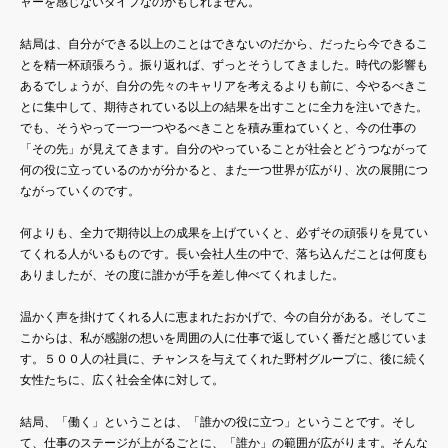
ャーを感じないタイプなのかもしれません。
結局は、自分ができる以上のことはできないのだから、だったら今できるこ
とを精一杯頑張ろう。振り返れば、ずっとそうしてきました。時代の影響も
あるでしょうが、自分の先々のキャリアを考えるよりも前に、今やるべきこ
とに集中して、期待されている以上の結果を出すことに全力を注いできた。
でも、そうやって一つ一つやるべきことを積み重ねていくと、今の仕事の
「その先」が見えてきます。自分のやっていることが社会とどうつながって
何の役に立っているのかが分かると、また一つ世界が広がり、次の展開につ
ながっていくのです。
何よりも、全力で期待以上の成果を上げていくと、必ずその頑張りを見てい
てくれる人がいるものです。長い会社人生の中で、落ち込んだことは何度も
ありましたが、その度に誰かが手を差し伸べてくれました。
温かく声を掛けてくれる人に恵まれたおかげで、今の自分がある。そしてこ
こからは、私が感謝の想いを周囲の人に仕事で返していく番だと感じていま
す。５００人の社員に、チャンスを与えてくれた野村グループに、後に続く
女性たちに、広く社会全体に対して。
結局、「働く」ということは、「誰かの役に立つ」ということです。そし
て、仕事のステージが上がるごとに、「誰か」の範囲が広がります。そんな