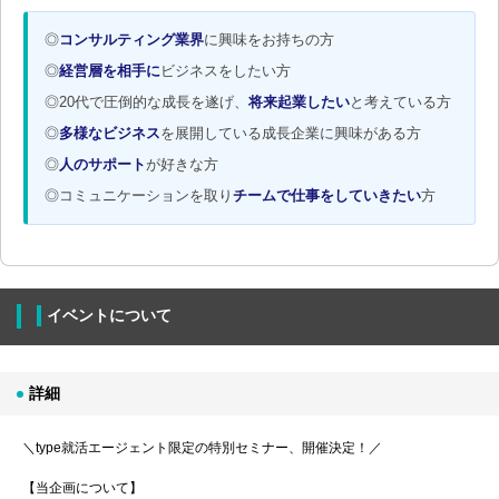
◎
コンサルティング業界
に興味をお持ちの方
◎
経営層を相手に
ビジネスをしたい方
◎20代で圧倒的な成長を遂げ、
将来起業したい
と考えている方
◎
多様なビジネス
を展開している成長企業に興味がある方
◎
人のサポート
が好きな方
◎コミュニケーションを取り
チームで仕事をしていきたい
方
イベントについて
詳細
＼type就活エージェント限定の特別セミナー、開催決定！／
【当企画について】