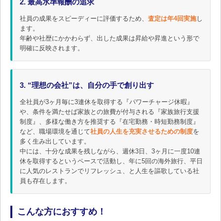
2. 最高水準報酬の追求
社員の成果をスピーディーに評価するため、
査定は年4回実施
し
ます。
年齢や社歴にかかわらず、出した成果は昇給や昇進という形で
明確に反映されます。
3. “理想の会社”は、自分の手で創り出す
全社員が3ヶ月毎に3連休を取得する『パワーチャージ休暇』
や、条件を満たせば家族との旅費が付与される『家族旅行支援
制度』、多様な働き方を推奨する『在宅勤務・時短勤務制度』
など、職場環境を通じて
社員の人生を充実させるための制度
を
多く生み出しています。
中には、十分な成果を残しながら、週休3日、3ヶ月に一度10連
休を取得するというペースで活動し、年に5回の海外旅行、平日
に人気のレストランでリフレッシュ、と人生を謳歌している社
員も存在します。
こんな方におすすめ！