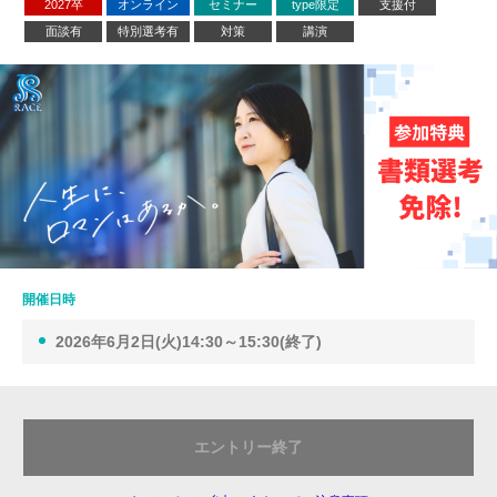
2027卒
オンライン
セミナー
type限定
支援付
面談有
特別選考有
対策
講演
開催日時
2026年6月2日(火)14:30～15:30(終了)
エントリー終了