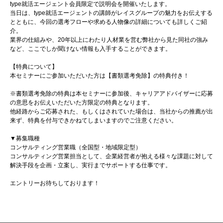
type就活エージェント会員限定で説明会を開催いたします。
当日は、type就活エージェントの講師がレイスグループの魅力をお伝えする
とともに、今回の選考フローや求める人物像の詳細についても詳しくご紹
介。
業界の仕組みや、20年以上にわたり人材業を営む弊社から見た同社の強み
など、ここでしか聞けない情報も入手することができます。
【特典について】
本セミナーにご参加いただいた方は【書類選考免除】の特典付き！
※書類選考免除の特典は本セミナーに参加後、キャリアアドバイザーに応募
の意思をお伝えいただいた方限定の特典となります。
他経路からご応募された、もしくはされていた場合は、当社からの推薦が出
来ず、特典を付与できかねてしまいますのでご注意ください。
▼募集職種
コンサルティング営業職（全国型・地域限定型）
コンサルティング営業担当として、企業経営者が抱える様々な課題に対して
解決手段を企画・立案し、実行までサポートする仕事です。
エントリーお待ちしております！