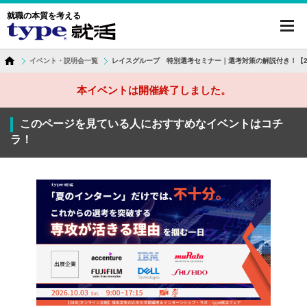
就職の本質を考える
toggl
navig
イベント・説明会一覧
レイスグループ 特別選考セミナー｜選考対策の解説付き！【2
本イベントは開催終了しました。
このページを見ている人におすすめなイベントはコチ
ラ！