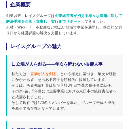
企業概要
創業以来、レイスグループは
企業経営者が抱える様々な課題に対して
解決手段を企画・立案し、実行までサポート
してきました。
人材・Web・IT・不動産など幅広い領域で事業を展開し、多面的な切
り口から経営課題の解決を支援しています。
レイスグループの魅力
1. 立場が人を創る――年次を問わない抜擢人事
私たちは
「立場が人を創る」
という考えに基づき、年次や経験
にかかわらず、意欲ある若手を積極的に抜擢しています。
例えば、ある先輩社員は新卒入社3年目で課の責任者に就任。
その2年後、5年目には主要事業における東日本の統括責任者へ
と抜擢されました。
そして現在では170名のメンバーを率い、グループ全体の成長
を牽引する存在となっています。