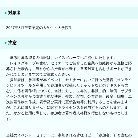
対象者
2027年3月卒業予定の大学生・大学院生
注意
・選考応募希望者の情報は、レイスグループへご提供いたします。
・レイスグループを含む、セミナーでご紹介した企業へ他経路から直接ご応
募された場合は、当社からの推薦が出来ず、選考対策を含むサポートができ
かねてしまいますのでご注意ください。
・参加者は、参加者が本イベント、セミナーにおいて行った発言（オンライ
ンビデオツールを利用して参加者が投稿したチャットなどのテキストも含
む）に係る著作権について、当社に対し、世界的、非独占的、無償、サブラ
イセンス可能かつ譲渡可能な使用、複製、配布、公衆送信、改変、編集、二
次的著作物の作成、表示及び実行（宣伝告知等に利用することを含みます
が、これに限りません）に関するライセンスを付与するものとします。ま
た、かかる使用に際して、参加者は著作者人格権を行使しないものとしま
す。
当社のイベント・セミナーは、参加される皆様（以下「参加者」）と当社の