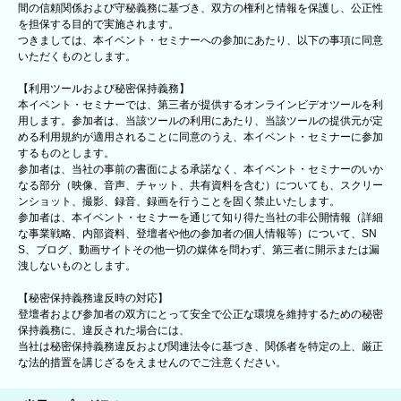
間の信頼関係および守秘義務に基づき、双方の権利と情報を保護し、公正性
を担保する目的で実施されます。
つきましては、本イベント・セミナーへの参加にあたり、以下の事項に同意
いただくものとします。
【利用ツールおよび秘密保持義務】
本イベント・セミナーでは、第三者が提供するオンラインビデオツールを利
用します。参加者は、当該ツールの利用にあたり、当該ツールの提供元が定
める利用規約が適用されることに同意のうえ、本イベント・セミナーに参加
するものとします。
参加者は、当社の事前の書面による承諾なく、本イベント・セミナーのいか
なる部分（映像、音声、チャット、共有資料を含む）についても、スクリー
ンショット、撮影、録音、録画を行うことを固く禁止いたします。
参加者は、本イベント・セミナーを通じて知り得た当社の非公開情報（詳細
な事業戦略、内部資料、登壇者や他の参加者の個人情報等）について、SN
S、ブログ、動画サイトその他一切の媒体を問わず、第三者に開示または漏
洩しないものとします。
【秘密保持義務違反時の対応】
登壇者および参加者の双方にとって安全で公正な環境を維持するための秘密
保持義務に、違反された場合には、
当社は秘密保持義務違反および関連法令に基づき、関係者を特定の上、厳正
な法的措置を講じざるをえませんのでご注意ください。