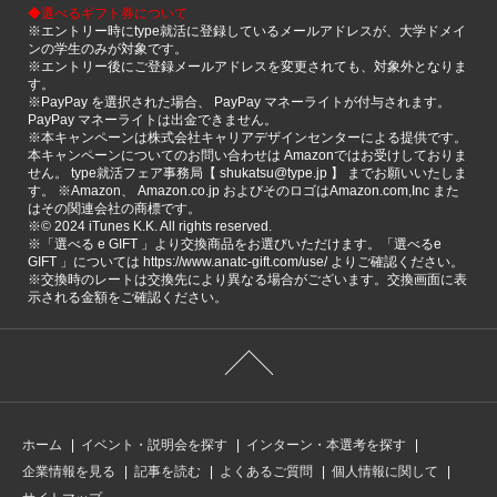
◆選べるギフト券について
※エントリー時にtype就活に登録しているメールアドレスが、大学ドメイ
ンの学生のみが対象です。
※エントリー後にご登録メールアドレスを変更されても、対象外となりま
す。
※PayPay を選択された場合、 PayPay マネーライトが付与されます。
PayPay マネーライトは出金できません。
※本キャンペーンは株式会社キャリアデザインセンターによる提供です。
本キャンペーンについてのお問い合わせは Amazonではお受けしておりま
せん。 type就活フェア事務局【 shukatsu@type.jp 】 までお願いいたしま
す。 ※Amazon、 Amazon.co.jp およびそのロゴはAmazon.com,Inc また
はその関連会社の商標です。
※©️ 2024 iTunes K.K. All rights reserved.
※「選べる e GIFT 」より交換商品をお選びいただけます。「選べるe
GIFT 」については https://www.anatc-gift.com/use/ よりご確認ください。
※交換時のレートは交換先により異なる場合がございます。交換画面に表
示される金額をご確認ください。
ホーム
イベント・説明会を探す
インターン・本選考を探す
企業情報を見る
記事を読む
よくあるご質問
個人情報に関して