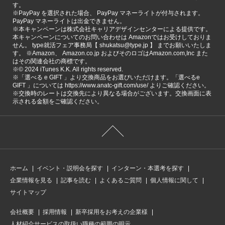
す。
※PayPay を選択された場合、 PayPay マネーライトが付与されます。
PayPay マネーライトは出金できません。
※本キャンペーンは株式会社キャリアデザインセンターによる提供です。
本キャンペーンについてのお問い合わせは Amazonではお受けしておりま
せん。 type就活フェア事務局【 shukatsu@type.jp 】 までお願いいたしま
す。 ※Amazon、 Amazon.co.jp およびそのロゴはAmazon.com,Inc また
はその関連会社の商標です。
※©️ 2024 iTunes K.K. All rights reserved.
※「選べる e GIFT 」より交換商品をお選びいただけます。「選べるe
GIFT 」については https://www.anatc-gift.com/use/ よりご確認ください。
※交換時のレートは交換先により異なる場合がございます。交換画面に表
示される金額をご確認ください。
ホーム
イベント・説明会を探す
インターン・本選考を探す
企業情報を見る
記事を読む
よくあるご質問
個人情報に関して
サイトマップ
会社概要
採用情報
新卒採用をお考えの企業様
人材紹介サービスの取扱い職種の範囲の明示