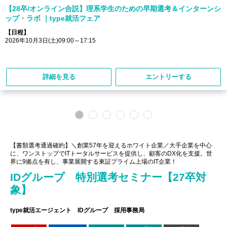
【28卒/オンライン合説】理系学生のための早期選考＆インターンシ
ップ・ラボ ｜type就活フェア
【日程】
2026年10月3日(土)09:00～17:15
詳細を見る
エントリーする
【書類選考通過確約】＼創業57年を迎えるホワイト企業／大手企業を中心
に、ワンストップでITトータルサービスを提供し、顧客のDX化を支援。世
界に9拠点を有し、事業展開する東証プライム上場のIT企業！
IDグループ 特別選考セミナー【27卒対
象】
type就活エージェント IDグループ 採用事務局