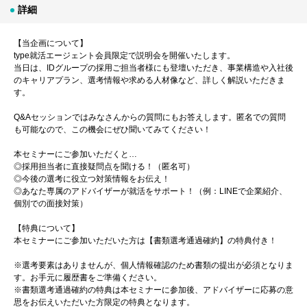
詳細
【当企画について】
type就活エージェント会員限定で説明会を開催いたします。
当日は、IDグループの採用ご担当者様にも登壇いただき、事業構造や入社後
のキャリアプラン、選考情報や求める人材像など、詳しく解説いただきま
す。
Q&Aセッションではみなさんからの質問にもお答えします。匿名での質問
も可能なので、この機会にぜひ聞いてみてください！
本セミナーにご参加いただくと…
◎採用担当者に直接疑問点を聞ける！（匿名可）
◎今後の選考に役立つ対策情報をお伝え！
◎あなた専属のアドバイザーが就活をサポート！（例：LINEで企業紹介、
個別での面接対策）
【特典について】
本セミナーにご参加いただいた方は【書類選考通過確約】の特典付き！
※選考要素はありませんが、個人情報確認のため書類の提出が必須となりま
す。お手元に履歴書をご準備ください。
※書類選考通過確約の特典は本セミナーに参加後、アドバイザーに応募の意
思をお伝えいただいた方限定の特典となります。