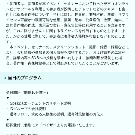
・参加者は、参加者が本イベント、セミナーにおいて行った発言（オンライ
ンビデオツールを利用して参加者が投稿したチャットなどのテキストも含
む）に係る著作権について、当社に対し、世界的、非独占的、無償、サブラ
イセンス可能かつ譲渡可能な使用、複製、配布、公衆送信、改変、編集、二
次的著作物の作成、表示及び実行（宣伝告知等に利用することを含みます
が、これに限りません）に関するライセンスを付与するものとします。ま
た、かかる使用に際して、参加者は著作者人格権を行使しないものとしま
す。
・本イベント、セミナーの、スクリーンショット・撮影・録音・録画などに
より、会社情報や参加者の個人情報を取得すること、および資料の二次利
用、詳細内容のSNSへの投稿を禁止いたします。無断利用が発覚した場
合、著作権・肖像権侵害として対処させていただくことがございます。
当日のプログラム
受付開始（開催10分前～）
▼
・type就活エージェントのサポート説明
・IDグループの会社説明
選考フロー、求める人物像の説明、選考対策情報のお伝え
▼
応募受付（個別にアドバイザーよりお電話いたします）