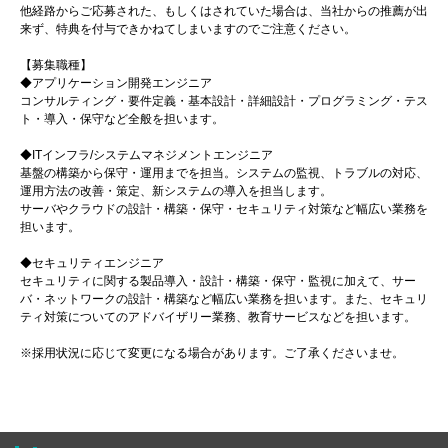
他経路からご応募された、もしくはされていた場合は、当社からの推薦が出
来ず、特典を付与できかねてしまいますのでご注意ください。
【募集職種】
◆アプリケーション開発エンジニア
コンサルティング・要件定義・基本設計・詳細設計・プログラミング・テス
ト・導入・保守など全般を担います。
◆ITインフラ/システムマネジメントエンジニア
基盤の構築から保守・運用までを担当。システムの監視、トラブルの対応、
運用方法の改善・策定、新システムの導入を担当します。
サーバやクラウドの設計・構築・保守・セキュリティ対策など幅広い業務を
担います。
◆セキュリティエンジニア
セキュリティに関する製品導入・設計・構築・保守・監視に加えて、サー
バ・ネットワークの設計・構築など幅広い業務を担います。また、セキュリ
ティ対策についてのアドバイザリー業務、教育サービスなどを担います。
※採用状況に応じて変更になる場合があります。ご了承くださいませ。