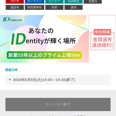
2027卒
オンライン
セミナー
type限定
支援付
面談有
特別選考有
対策
講演
開催日時
2026年6月9日(火)14:30～15:30(終了)
エントリー終了