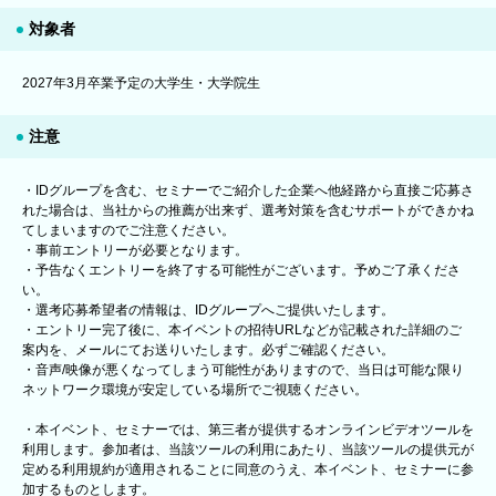
対象者
2027年3月卒業予定の大学生・大学院生
注意
・IDグループを含む、セミナーでご紹介した企業へ他経路から直接ご応募さ
れた場合は、当社からの推薦が出来ず、選考対策を含むサポートができかね
てしまいますのでご注意ください。
・事前エントリーが必要となります。
・予告なくエントリーを終了する可能性がございます。予めご了承くださ
い。
・選考応募希望者の情報は、IDグループへご提供いたします。
・エントリー完了後に、本イベントの招待URLなどが記載された詳細のご
案内を、メールにてお送りいたします。必ずご確認ください。
・音声/映像が悪くなってしまう可能性がありますので、当日は可能な限り
ネットワーク環境が安定している場所でご視聴ください。
・本イベント、セミナーでは、第三者が提供するオンラインビデオツールを
利用します。参加者は、当該ツールの利用にあたり、当該ツールの提供元が
定める利用規約が適用されることに同意のうえ、本イベント、セミナーに参
加するものとします。