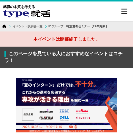
就職の本質を考える
toggl
navig
イベント・説明会一覧
IDグループ 特別選考セミナー【27卒対象】
本イベントは開催終了しました。
このページを見ている人におすすめなイベントはコチ
ラ！