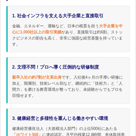
1. 社会インフラを支える大手企業と直接取引
金融、エネルギー、運輸など、日本の根貫を担う
大手企業を中
心に1,000社以上の取引実績
があり、直接取引は約6割。ストッ
クビジネスの割合も高く、非常に強固な経営基盤を持っていま
す。
2. 文理不問！プロへ導く圧倒的な研修制度
新卒入社の約7割が文系出身
です。入社後4ヶ月の手厚い研修に
加え、階層別、技術レベル別など、継続的に「技術力」と「人
間力」を磨ける教育環境が整っており、未経験からでもプロを
目指せます。
3. 健康経営と多様性を重んじる働きやすい環境
健康経営優良法人（大規模法人部門）の上位500社にあたる
「ホワイト500」
に連続認定。月平均残業12.8時間、有休取得率