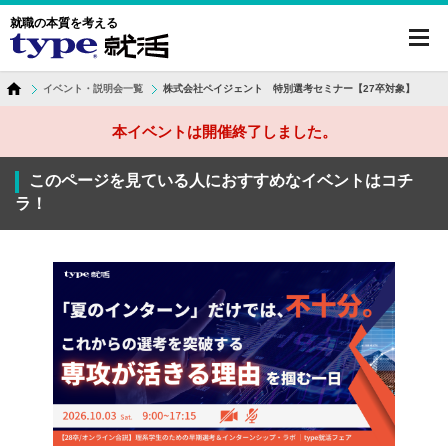
就職の本質を考える
toggl
navig
イベント・説明会一覧
株式会社ペイジェント 特別選考セミナー【27卒対象】
本イベントは開催終了しました。
このページを見ている人におすすめなイベントはコチ
ラ！