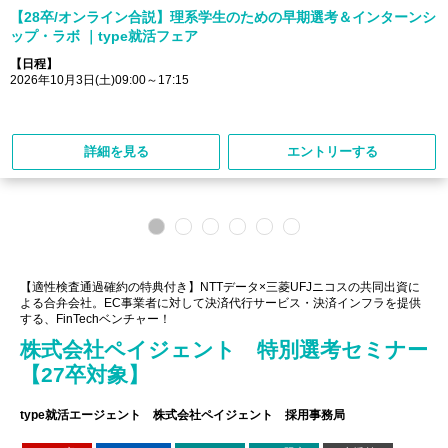
【28卒/オンライン合説】理系学生のための早期選考＆インターンシ
ップ・ラボ ｜type就活フェア
【日程】
2026年10月3日(土)09:00～17:15
詳細を見る
エントリーする
【適性検査通過確約の特典付き】NTTデータ×三菱UFJニコスの共同出資に
よる合弁会社。EC事業者に対して決済代行サービス・決済インフラを提供
する、FinTechベンチャー！
株式会社ペイジェント 特別選考セミナー
【27卒対象】
type就活エージェント 株式会社ペイジェント 採用事務局