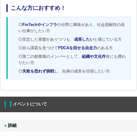
こんな方におすすめ！
◎
FinTechやインフラ
の分野に興味があり、社会貢献性の高
い仕事がしたい方
◎安定した基盤がありつつも、
成長したい
と感じている方
◎自ら課題を見つけて
PDCAを回せる自走力
のある方
◎第二の創業期のメンバーとして、
組織や文化作り
にも携わ
りたい方
◎
失敗を恐れず挑戦
し、自身の成長を目指したい方
イベントについて
詳細