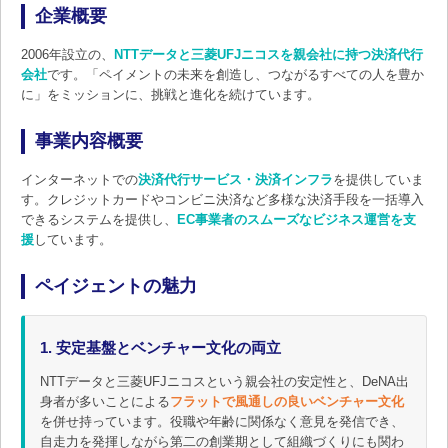
企業概要
2006年設立の、
NTTデータと三菱UFJニコスを親会社に持つ決済代行
会社
です。「ペイメントの未来を創造し、つながるすべての人を豊か
に」をミッションに、挑戦と進化を続けています。
事業内容概要
インターネットでの
決済代行サービス・決済インフラ
を提供していま
す。クレジットカードやコンビニ決済など多様な決済手段を一括導入
できるシステムを提供し、
EC事業者のスムーズなビジネス運営を支
援
しています。
ペイジェントの魅力
1. 安定基盤とベンチャー文化の両立
NTTデータと三菱UFJニコスという親会社の安定性と、DeNA出
身者が多いことによる
フラットで風通しの良いベンチャー文化
を併せ持っています。役職や年齢に関係なく意見を発信でき、
自走力を発揮しながら第二の創業期として組織づくりにも関わ