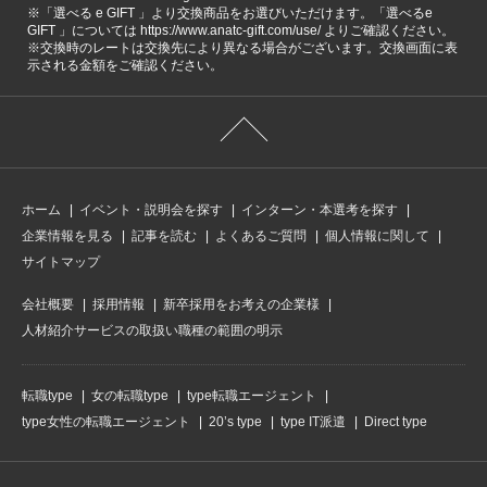
※「選べる e GIFT 」より交換商品をお選びいただけます。「選べるe
GIFT 」については https://www.anatc-gift.com/use/ よりご確認ください。
※交換時のレートは交換先により異なる場合がございます。交換画面に表
示される金額をご確認ください。
ホーム
イベント・説明会を探す
インターン・本選考を探す
企業情報を見る
記事を読む
よくあるご質問
個人情報に関して
サイトマップ
会社概要
採用情報
新卒採用をお考えの企業様
人材紹介サービスの取扱い職種の範囲の明示
転職type
女の転職type
type転職エージェント
type女性の転職エージェント
20’s type
type IT派遣
Direct type