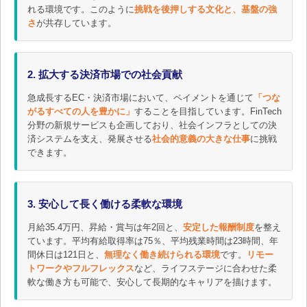
れる環境です。このように
挑戦を後押しする文化と、基盤の強
さ
が共存しています。
2. 拡大する決済市場での社会貢献
急成長するEC・決済市場において、ペイメントを通じて
「つな
がるすべての人を豊かに」
することを目指しています。FinTech
分野の新規サービスも企画しており、社会インフラとしての決
済システムを支え、発展させる
社会的意義の大きな仕事
に挑戦
できます。
3. 安心して長く働ける柔軟な環境
月給35.4万円、昇給・賞与は年2回と、
安定した報酬制度
を整え
ています。平均有給取得率は75％、平均残業時間は23時間、年
間休日は121日と、
無理なく働き続けられる環境
です。
リモー
トワークやフルフレックス
など、ライフステージに合わせた柔
軟な働き方も可能で、安心して長期的なキャリアを描けます。