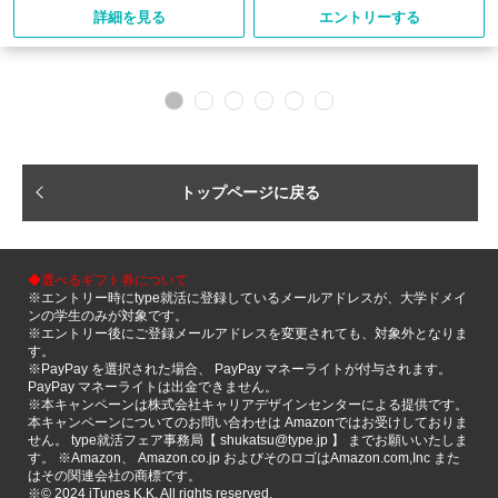
詳細を見る
エントリーする
トップページに戻る
◆選べるギフト券について
※エントリー時にtype就活に登録しているメールアドレスが、大学ドメイ
ンの学生のみが対象です。
※エントリー後にご登録メールアドレスを変更されても、対象外となりま
す。
※PayPay を選択された場合、 PayPay マネーライトが付与されます。
PayPay マネーライトは出金できません。
※本キャンペーンは株式会社キャリアデザインセンターによる提供です。
本キャンペーンについてのお問い合わせは Amazonではお受けしておりま
せん。 type就活フェア事務局【 shukatsu@type.jp 】 までお願いいたしま
す。 ※Amazon、 Amazon.co.jp およびそのロゴはAmazon.com,Inc また
はその関連会社の商標です。
※©️ 2024 iTunes K.K. All rights reserved.