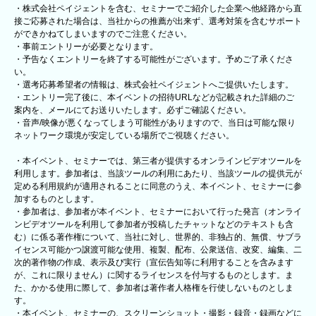
・株式会社ペイジェントを含む、セミナーでご紹介した企業へ他経路から直
接ご応募された場合は、当社からの推薦が出来ず、選考対策を含むサポート
ができかねてしまいますのでご注意ください。
・事前エントリーが必要となります。
・予告なくエントリーを終了する可能性がございます。予めご了承くださ
い。
・選考応募希望者の情報は、株式会社ペイジェントへご提供いたします。
・エントリー完了後に、本イベントの招待URLなどが記載された詳細のご
案内を、メールにてお送りいたします。必ずご確認ください。
・音声/映像が悪くなってしまう可能性がありますので、当日は可能な限り
ネットワーク環境が安定している場所でご視聴ください。
・本イベント、セミナーでは、第三者が提供するオンラインビデオツールを
利用します。参加者は、当該ツールの利用にあたり、当該ツールの提供元が
定める利用規約が適用されることに同意のうえ、本イベント、セミナーに参
加するものとします。
・参加者は、参加者が本イベント、セミナーにおいて行った発言（オンライ
ンビデオツールを利用して参加者が投稿したチャットなどのテキストも含
む）に係る著作権について、当社に対し、世界的、非独占的、無償、サブラ
イセンス可能かつ譲渡可能な使用、複製、配布、公衆送信、改変、編集、二
次的著作物の作成、表示及び実行（宣伝告知等に利用することを含みます
が、これに限りません）に関するライセンスを付与するものとします。ま
た、かかる使用に際して、参加者は著作者人格権を行使しないものとしま
す。
・本イベント、セミナーの、スクリーンショット・撮影・録音・録画などに