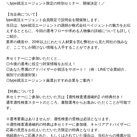
＼type就活エージェント限定の特別セミナー、開催決定！／
【当企画について】
type就活エージェント会員限定で説明会を開催致します。
当日は、type就活エージェントの講師が株式会社ペイジェントの魅力をお伝
えするとともに、今回の選考フローや求める人物像の詳細についても詳しく
ご紹介。
業界の構造や、20年以上にわたり人材業を営む弊社から見た同社の強みな
ど、ここでしか聞けない情報も入手することができます。
本セミナーにご参加いただくと…
◎今後の選考に役立つ対策情報をお伝え！
◎あなた専属のアドバイザーが就活をサポート！（例：LINEで企業紹介、
個別での面接対策）
◎type就活エージェント厳選おすすめ企業をご案内！
【特典について】
本セミナーにご参加いただいた方は【適性検査通過確約】の特典付き！
通常適性検査スタートのところ、書類選考からお進みいただくことが可能で
す。
※選考要素はありませんが、適性検査の受検は必須となります。
※適性検査通過確約の特典は本セミナーに参加後、キャリアアドバイザーに
応募の意思をお伝えいただいた方限定の特典となります。
他経路からご応募された、もしくはされていた場合は、当社からの推薦が出