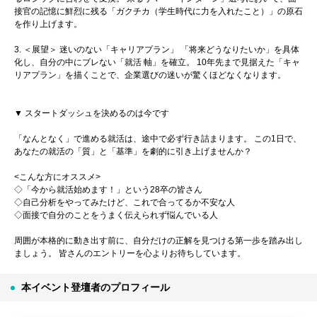
接官の記憶に鮮烈に残る「ガクチカ（学生時代に力を入れたこと）」の原石
を作り上げます。
3. ＜展望＞ 迷いのない「キャリアプラン」 「将来どうなりたいか」を具体
化し、自分の中にブレない「就活 軸」を確立。 10年先まで見据えた「キャ
リアプラン」を描くことで、企業選びの迷いが驚くほどなくなります。
▼ スタートダッシュを決めるのは今です
「なんとなく」で進める就活は、途中で必ず行き詰まります。 この1日で、
あなたの就活の「質」と「基準」を劇的に引き上げませんか？
<こんな方にオススメ>
◇「今から就活始めます！」という28卒の皆さん
◇自己分析をやってみたけど、これで合ってるか不安な人
◇面接で自分のことをうまく伝えられず悩んでいる人
周囲が本格的に動き出す前に、自分だけの正解を見つける第一歩を踏み出し
ましょう。 皆さんのエントリーを心よりお待ちしています。
本イベント登壇者のプロフィール