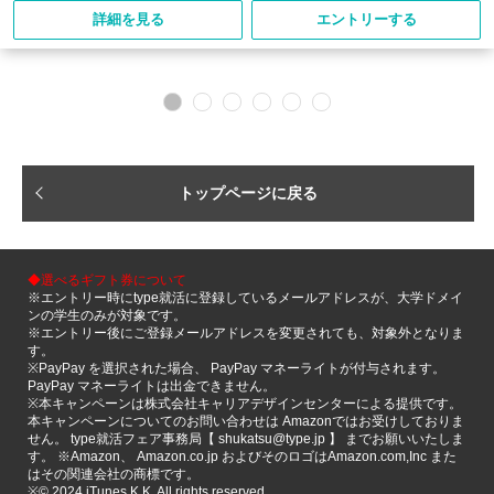
詳細を見る
エントリーする
トップページに戻る
◆選べるギフト券について
※エントリー時にtype就活に登録しているメールアドレスが、大学ドメイ
ンの学生のみが対象です。
※エントリー後にご登録メールアドレスを変更されても、対象外となりま
す。
※PayPay を選択された場合、 PayPay マネーライトが付与されます。
PayPay マネーライトは出金できません。
※本キャンペーンは株式会社キャリアデザインセンターによる提供です。
本キャンペーンについてのお問い合わせは Amazonではお受けしておりま
せん。 type就活フェア事務局【 shukatsu@type.jp 】 までお願いいたしま
す。 ※Amazon、 Amazon.co.jp およびそのロゴはAmazon.com,Inc また
はその関連会社の商標です。
※©️ 2024 iTunes K.K. All rights reserved.