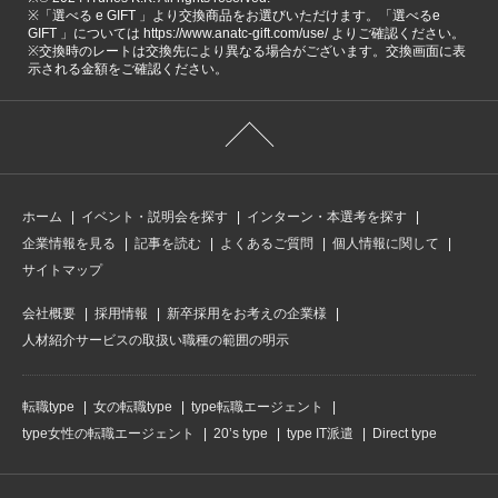
※「選べる e GIFT 」より交換商品をお選びいただけます。「選べるe
GIFT 」については https://www.anatc-gift.com/use/ よりご確認ください。
※交換時のレートは交換先により異なる場合がございます。交換画面に表
示される金額をご確認ください。
ホーム
イベント・説明会を探す
インターン・本選考を探す
企業情報を見る
記事を読む
よくあるご質問
個人情報に関して
サイトマップ
会社概要
採用情報
新卒採用をお考えの企業様
人材紹介サービスの取扱い職種の範囲の明示
転職type
女の転職type
type転職エージェント
type女性の転職エージェント
20’s type
type IT派遣
Direct type