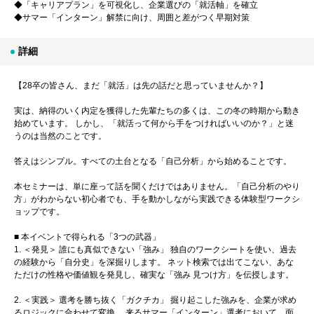
◆「キャリアプラン」を可視化し、企業選びの「就活軸」を確立
◆サマー「インターン」解禁に向け、周囲と差がつく早期対策
詳細
【28卒の皆さん、まだ「就活」は先の話だと思っていませんか？】
実は、納得のいく内定を獲得した先輩たちの多くは、この冬の時期から動き
始めています。 しかし、「就活って何から手をつければいいのか？」と迷
うのは当然のことです。
答えはシンプル。すべての土台となる「自己分析」から始めることです。
本セミナーは、単に座って話を聞くだけではありません。「自己分析のやり
方」がわからない初心者でも、手を動かしながら実践できる体験型ワークシ
ョップです。
■ 本イベントで得られる「3つの武器」
1. ＜発見＞ 誰にも真似できない「強み」 独自のワークシートを使い、過去
の経験から「自分史」を深掘りします。 ネット検索では出てこない、あな
ただけの性格や価値観を発見し、確実な「強み 見つけ方」を伝授します。
2. ＜実践＞ 選考を勝ち抜く「ガクチカ」 掘り起こした強みを、企業が求め
るロジックに合わせて変換。 来るサマー「インターン」選考において、面