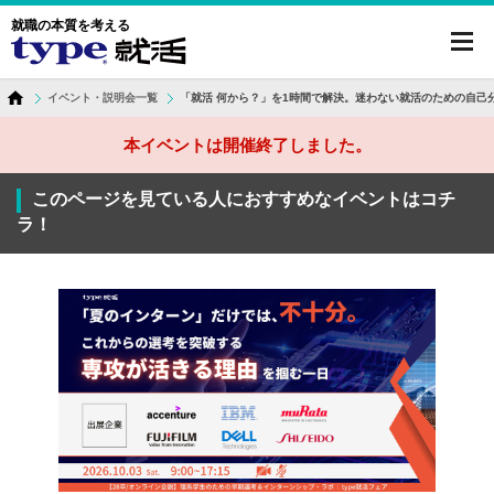
就職の本質を考える
toggl
navig
イベント・説明会一覧
「就活 何から？」を1時間で解決。迷わない就活のための自己分
本イベントは開催終了しました。
このページを見ている人におすすめなイベントはコチ
ラ！