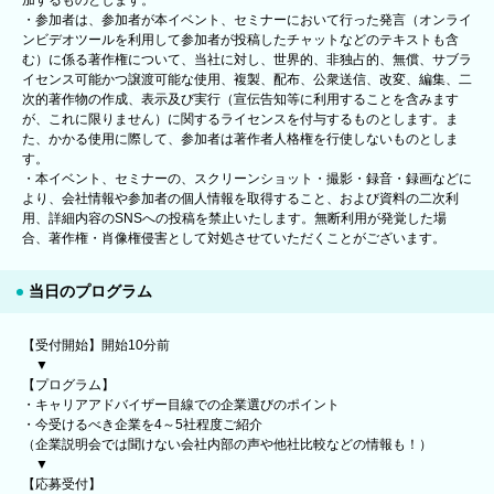
加するものとします。
・参加者は、参加者が本イベント、セミナーにおいて行った発言（オンライ
ンビデオツールを利用して参加者が投稿したチャットなどのテキストも含
む）に係る著作権について、当社に対し、世界的、非独占的、無償、サブラ
イセンス可能かつ譲渡可能な使用、複製、配布、公衆送信、改変、編集、二
次的著作物の作成、表示及び実行（宣伝告知等に利用することを含みます
が、これに限りません）に関するライセンスを付与するものとします。ま
た、かかる使用に際して、参加者は著作者人格権を行使しないものとしま
す。
・本イベント、セミナーの、スクリーンショット・撮影・録音・録画などに
より、会社情報や参加者の個人情報を取得すること、および資料の二次利
用、詳細内容のSNSへの投稿を禁止いたします。無断利用が発覚した場
合、著作権・肖像権侵害として対処させていただくことがございます。
当日のプログラム
【受付開始】開始10分前
▼
【プログラム】
・キャリアアドバイザー目線での企業選びのポイント
・今受けるべき企業を4～5社程度ご紹介
（企業説明会では聞けない会社内部の声や他社比較などの情報も！）
▼
【応募受付】