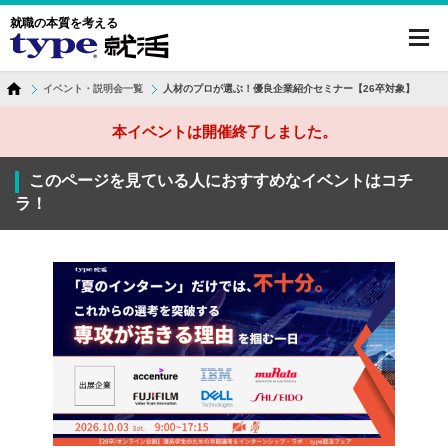
就職の本質を考える
toggl
navig
イベント・説明会一覧
人材のプロが選ぶ！優良企業紹介セミナー【26卒対象】
本イベントは開催終了しました。
このページを見ている人におすすめなイベントはコチ
ラ！