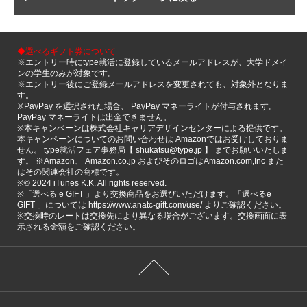
◆選べるギフト券について
※エントリー時にtype就活に登録しているメールアドレスが、大学ドメイ
ンの学生のみが対象です。
※エントリー後にご登録メールアドレスを変更されても、対象外となりま
す。
※PayPay を選択された場合、 PayPay マネーライトが付与されます。
PayPay マネーライトは出金できません。
※本キャンペーンは株式会社キャリアデザインセンターによる提供です。
本キャンペーンについてのお問い合わせは Amazonではお受けしておりま
せん。 type就活フェア事務局【 shukatsu@type.jp 】 までお願いいたしま
す。 ※Amazon、 Amazon.co.jp およびそのロゴはAmazon.com,Inc また
はその関連会社の商標です。
※©️ 2024 iTunes K.K. All rights reserved.
※「選べる e GIFT 」より交換商品をお選びいただけます。「選べるe
GIFT 」については https://www.anatc-gift.com/use/ よりご確認ください。
※交換時のレートは交換先により異なる場合がございます。交換画面に表
示される金額をご確認ください。