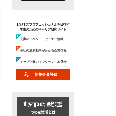
ビジネスプロフェッショナルを目指す
学生のためのキャリア研究サイト
【28卒/オンライン合説】エン
【28卒/オンライン】人
ジニア志望者のための早期選
の本音が聞ける＜理系学
充実のイベント・セミナー情報
考＆インターンシップ・ラボ
ためのOB・OG座談会＞ty
｜type就活フェア
就活フェア
各社の最新動向が分かる企業情報
【日程】
【日程】
2026年10月24日(土)09:00～17:15
2026年9月19日(土)10:00～12:45
トップ企業のインターン・本選考
2026年9月19日(土)15:00～17:45
新規会員登録
詳細を見る
エントリーする
詳細を見る
エントリー