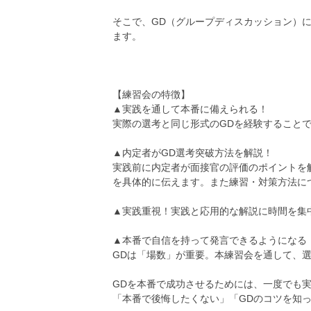
そこで、GD（グループディスカッション）
ます。
【練習会の特徴】
▲実践を通して本番に備えられる！
実際の選考と同じ形式のGDを経験すること
▲内定者がGD選考突破方法を解説！
実践前に内定者が面接官の評価のポイントを
を具体的に伝えます。また練習・対策方法に
▲実践重視！実践と応用的な解説に時間を集
▲本番で自信を持って発言できるようになる
GDは「場数」が重要。本練習会を通して、
GDを本番で成功させるためには、一度でも
「本番で後悔したくない」「GDのコツを知