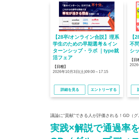
オンライン】人気企業
【28卒/オンライン合説】理系
【2
ける＜OB・OG座
学生のための早期選考＆イン
不
＞type就活フェア
ターンシップ・ラボ ｜type就
シッ
活フェア
【日
(金)10:00～12:45
2026
【日程】
(金)15:00～17:45
2026年10月3日(土)09:00～17:15
る
エントリーする
詳細を見る
エントリーする
議論に“貢献”できる人が評価される！GD（
実践×解説で通過率