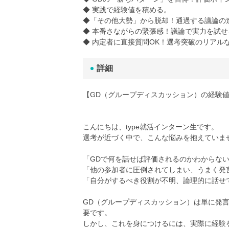
◆ 実践で経験値を積める。
◆「その他大勢」から脱却！通過する議論の
◆ 本番さながらの緊張感！議論で実力を試せ
◆ 内定者に直接質問OK！選考突破のリアル
詳細
【GD（グループディスカッション）の経験
こんにちは、type就活インターン生です。
選考が近づく中で、こんな悩みを抱えていま
「GDで何を話せば評価されるのかわからな
「他の参加者に圧倒されてしまい、うまく発
「自分がするべき役割が不明、論理的に話せ
GD（グループディスカッション）は単に発
要です。
しかし、これを身につけるには、実際に経験