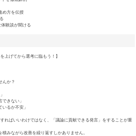
進め方を伝授
る
な体験談が聞ける
値を上げてから選考に臨もう！】
せんか？
い」
言できない」
ているか不安」
言すればいいわけではなく、「議論に貢献できる発言」をすることが重
を積みながら改善を繰り返すしかありません。