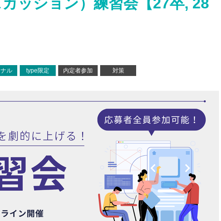
カッション）練習会【27卒, 28
ジナル
type限定
内定者参加
対策