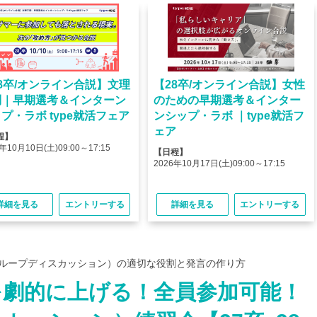
8卒/オンライン合説】文理
【28卒/オンライン合説】女性
問｜早期選考＆インターン
のための早期選考＆インター
プ・ラボ type就活フェア
ンシップ・ラボ ｜type就活フ
ェア
程】
年10月10日(土)09:00～17:15
【日程】
2026年10月17日(土)09:00～17:15
詳細を見る
エントリーする
詳細を見る
エントリーする
グループディスカッション）の適切な役割と発言の作り方
を劇的に上げる！全員参加可能！