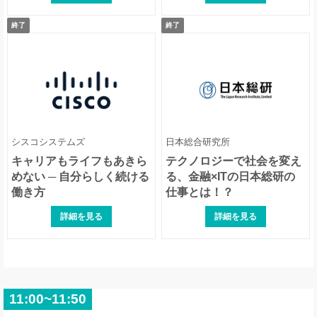
終了
終了
日本能率協会コンサルティング
オリックス生命保険
シスコシステムズ
日本総合研究所
キャリアもライフもあきら
テクノロジーで社会を変え
めない ─ 自分らしく続ける
る、金融×ITの日本総研の
日本アイ・ビー・エムシステムズ・エン
日本ヒューレット・パッカード
働き方
仕事とは！？
ジニアリング
詳細を見る
詳細を見る
11:00~11:50