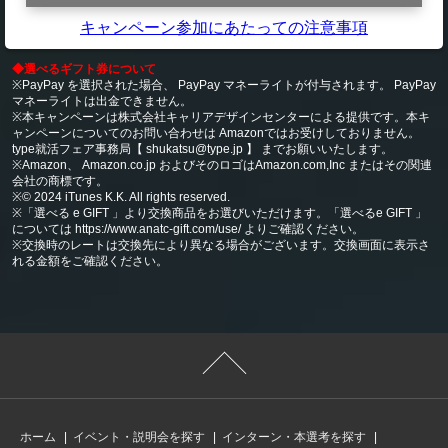
キャンペーン参加にあたっての注意事項
◆選べるギフト券について
※PayPay を選択された場合、 PayPay マネーライトが付与されます。 PayPay
マネーライトは出金できません。
※本キャンペーンは株式会社キャリアデザインセンターによる提供です。本キ
ャンペーンについてのお問い合わせは Amazonではお受けしておりません。
type就活フェア事務局【 shukatsu@type.jp 】 までお願いいたします。
※Amazon、 Amazon.co.jp およびそのロゴはAmazon.com,Inc またはその関連
会社の商標です。
※© 2024 iTunes K.K. All rights reserved.
※「選べる e GIFT 」より交換商品をお選びいただけます。「選べるe GIFT 」
については https://www.anatc-gift.com/use/ よりご確認ください。
※交換時のレートは交換先により異なる場合がございます。交換画面に表示さ
れる金額をご確認ください。
ホーム
イベント・説明会を探す
インターン・本選考を探す