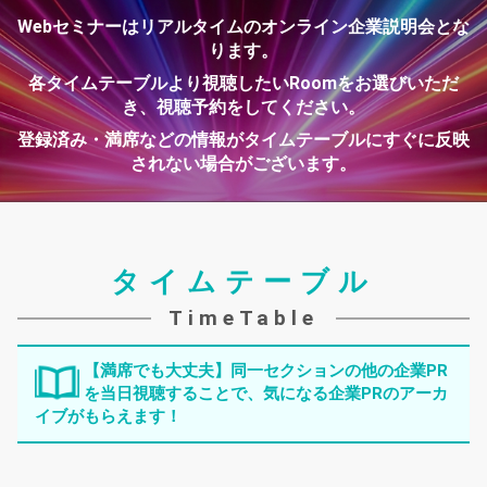
Webセミナーはリアルタイムのオンライン企業説明会とな
ります。
Salesforce
シスコシステムズ
各タイムテーブルより視聴したいRoomをお選びいただ
き、視聴予約をしてください。
登録済み・満席などの情報がタイムテーブルにすぐに反映
されない場合がございます。
タイムテーブル
農林中央金庫
TimeTable
日本総合研究所
【満席でも大丈夫】同一セクションの他の企業PR
を当日視聴することで、気になる企業PRのアーカ
イブがもらえます！