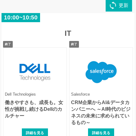
更新
フューチャー(フューチャーアーキテク
10:00~10:50
シャープ
ト)
IT
終了
終了
JSOL
アビームコンサルティング
Dell Technologies
Salesforce
働きやすさも、成長も。女
CRM企業からAI&データカ
性が挑戦し続けるDellのカ
ンパニーへ ～AI時代のビジ
ルチャー
ネスの未来に求められてい
るもの～
詳細を見る
詳細を見る