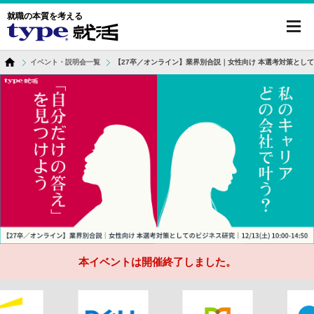
就職の本質を考える
toggl
navig
イベント・説明会一覧
【27卒／オンライン】業界別合説｜女性向け 本選考対策としての
本イベントは開催終了しました。