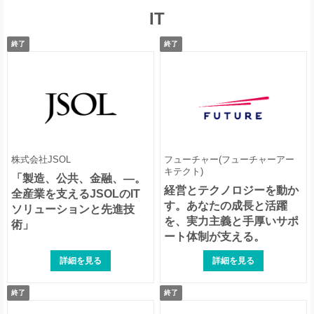
IT
オモビオ（旧社名：コンチネンタル・オ
三菱UFJモルガン・スタンレー証券
ートモーティブ）
終了
終了
株式会社JSOL
フューチャー(フューチャーアー
キテクト)
「製造、公共、金融、—。
デロイト トーマツ サイバー
コクヨ
経営とテクノロジーを動か
全産業を支えるJSOLのIT
す。あなたの成長と活躍
ソリューションと先進技
を、実力主義と手厚いサポ
術」
ート体制が支える。
詳細を見る
詳細を見る
終了
終了