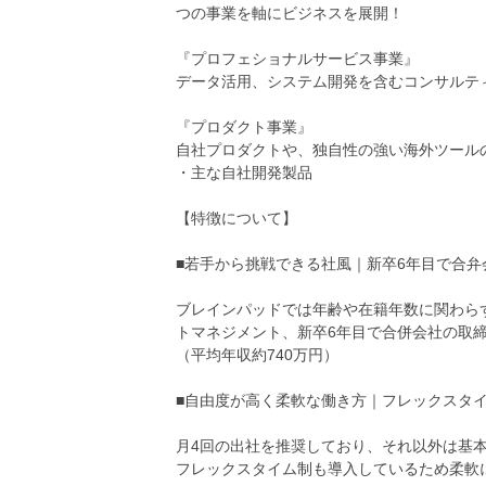
つの事業を軸にビジネスを展開！
『プロフェショナルサービス事業』
データ活用、システム開発を含むコンサルテ
『プロダクト事業』
自社プロダクトや、独自性の強い海外ツール
・主な自社開発製品
【特徴について】
■若手から挑戦できる社風｜新卒6年目で合
ブレインパッドでは年齢や在籍年数に関わら
トマネジメント、新卒6年目で合併会社の取
（平均年収約740万円）
■自由度が高く柔軟な働き方｜フレックスタ
月4回の出社を推奨しており、それ以外は基
フレックスタイム制も導入しているため柔軟