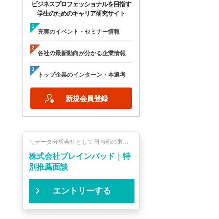
ビジネスプロフェッショナルを目指す
学生のためのキャリア研究サイト
充実のイベント・セミナー情報
各社の最新動向が分かる企業情報
トップ企業のインターン・本選考
新規会員登録
＼データ分析会社として国内初の東証
一部企業／ビッグデータの分析ビジネ
株式会社ブレインパッド｜特
スを通じて、業界のリーディングカン
パニーを中心に1,400社以上の企業経営
別推薦面談
を支援する総合サービスを提供！
エントリーする