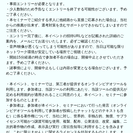
・事前エントリーが必要となります。
・少人数制のため予告なくエントリーを終了する可能性がございます。予め
ご了承ください。
・本セミナーでご紹介する求人に他経路から直接ご応募された場合は、当社
からの推薦が出来ず、選考対策を含むサポートができかねてしまいますので
ご注意ください。
・エントリー完了後に、本イベントの招待URLなどが記載された詳細のご
案内を、メールにてお送りいたします。必ずご確認ください。
・音声/映像が悪くなってしまう可能性がありますので、当日は可能な限り
ネットワーク環境が安定している場所でご視聴ください。
・開始15分経過の時点で参加者不在の場合は、開催中止とさせていただき
ます。予めご了承ください。
・諸事情により、開催中止もしくは内容が変更となる場合がございます。予
めご了承ください。
・本イベント、セミナーでは、第三者が提供するオンラインビデオツールを
利用します。参加者は、当該ツールの利用にあたり、当該ツールの提供元が
定める利用規約が適用されることに同意のうえ、本イベント、セミナーに参
加するものとします。
・参加者は、参加者が本イベント、セミナーにおいて行った発言（オンライ
ンビデオツールを利用して参加者が投稿したチャットなどのテキストも含
む）に係る著作権について、当社に対し、世界的、非独占的、無償、サブラ
イセンス可能かつ譲渡可能な使用、複製、配布、公衆送信、改変、編集、二
次的著作物の作成、表示及び実行（宣伝告知等に利用することを含みます
が、これに限りません）に関するライセンスを付与するものとします。ま