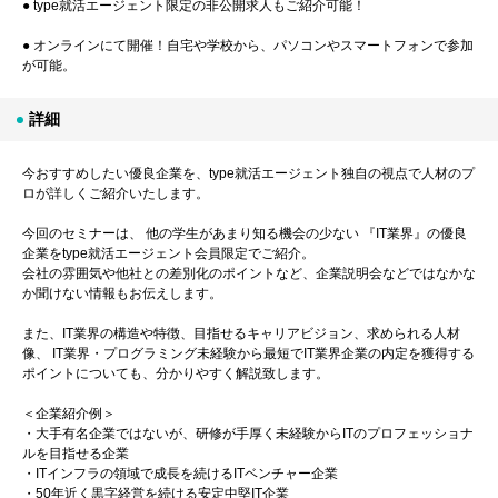
● type就活エージェント限定の非公開求人もご紹介可能！
● オンラインにて開催！自宅や学校から、パソコンやスマートフォンで参加
が可能。
詳細
今おすすめしたい優良企業を、type就活エージェント独自の視点で人材のプ
ロが詳しくご紹介いたします。
今回のセミナーは、 他の学生があまり知る機会の少ない 『IT業界』の優良
企業をtype就活エージェント会員限定でご紹介。
会社の雰囲気や他社との差別化のポイントなど、企業説明会などではなかな
か聞けない情報もお伝えします。
また、IT業界の構造や特徴、目指せるキャリアビジョン、求められる人材
像、 IT業界・プログラミング未経験から最短でIT業界企業の内定を獲得する
ポイントについても、分かりやすく解説致します。
＜企業紹介例＞
・大手有名企業ではないが、研修が手厚く未経験からITのプロフェッショナ
ルを目指せる企業
・ITインフラの領域で成長を続けるITベンチャー企業
・50年近く黒字経営を続ける安定中堅IT企業