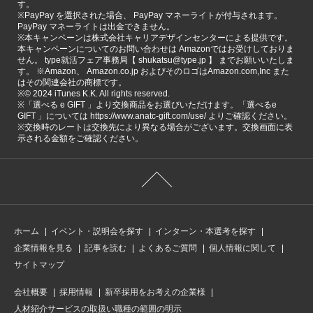
す。
※PayPay を選択された場合、 PayPay マネーライトが付与されます。
PayPay マネーライトは出金できません。
※本キャンペーンは株式会社キャリアデザインセンターによる提供です。
本キャンペーンについてのお問い合わせは Amazonではお受けしておりま
せん。 type就活フェア事務局【 shukatsu@type.jp 】 までお願いいたしま
す。 ※Amazon、 Amazon.co.jp およびそのロゴはAmazon.com,Inc また
はその関連会社の商標です。
※©️ 2024 iTunes K.K. All rights reserved.
※「選べる e GIFT 」より交換商品をお選びいただけます。「選べるe
GIFT 」については https://www.anatc-gift.com/use/ よりご確認ください。
※交換時のレートは交換先により異なる場合がございます。交換画面に表
示される金額をご確認ください。
ホーム
イベント・説明会を探す
インターン・本選考を探す
企業情報を見る
記事を読む
よくあるご質問
個人情報に関して
サイトマップ
会社概要
採用情報
新卒採用をお考えの企業様
人材紹介サービスの取扱い職種の範囲の明示