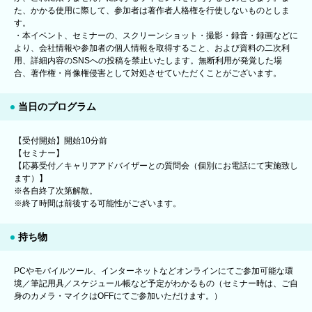
た、かかる使用に際して、参加者は著作者人格権を行使しないものとしま
す。
・本イベント、セミナーの、スクリーンショット・撮影・録音・録画などに
より、会社情報や参加者の個人情報を取得すること、および資料の二次利
用、詳細内容のSNSへの投稿を禁止いたします。無断利用が発覚した場
合、著作権・肖像権侵害として対処させていただくことがございます。
当日のプログラム
【受付開始】開始10分前
【セミナー】
【応募受付／キャリアアドバイザーとの質問会（個別にお電話にて実施致し
ます）】
※各自終了次第解散。
※終了時間は前後する可能性がございます。
持ち物
PCやモバイルツール、インターネットなどオンラインにてご参加可能な環
境／筆記用具／スケジュール帳など予定がわかるもの（セミナー時は、ご自
身のカメラ・マイクはOFFにてご参加いただけます。）