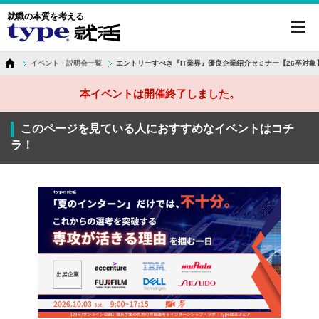
就職の本質を考える
toggl
navig
イベント・説明会一覧
エントリーすべき『IT業界』優良企業紹介セミナー【26卒対象
本イベントは開催終了しました。
このページを見ている人におすすめなイベントはコチ
ラ！